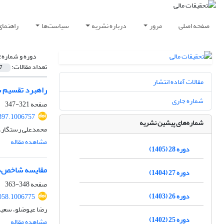
صفحه اصلی
مرور
درباره نشریه
سیاست‌ها
راهنمای
دوره و شماره:
تعداد مقالات:
7
مقالات آماده انتشار
راهبرد تقسیم س
شماره جاری
صفحه
321-347
397.1006757
شماره‌های پیشین نشریه
محمدعلی رستگار، ن
مشاهده مقاله
دوره 28 (1405)
مقایسه شاخص‌های قیمتی تکرارشون
دوره 27 (1404)
صفحه
348-363
دوره 26 (1403)
058.1006775
رضا عیوضلو، سعید
دوره 25 (1402)
مشاهده مقاله