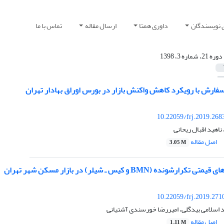
 نویسندگان
داوری همتا
ارسال مقاله
تماس با ما
دوره 21، شماره 3، 1398
فارش با رویکرد کاهش واکنش بازار در بورس اوراق بهادار تهران
10.22059/frj.2019.268
اهید اقبال ریحانی
اصل مقاله
3.05 M
ده (BMN و کیس ـ شیلر) در بازار مسکن شهر تهران
10.22059/frj.2019.271
 اسلامی بیدگلی، امیررضا خورسندی آشتیانی
اصل مقاله
1.11 M