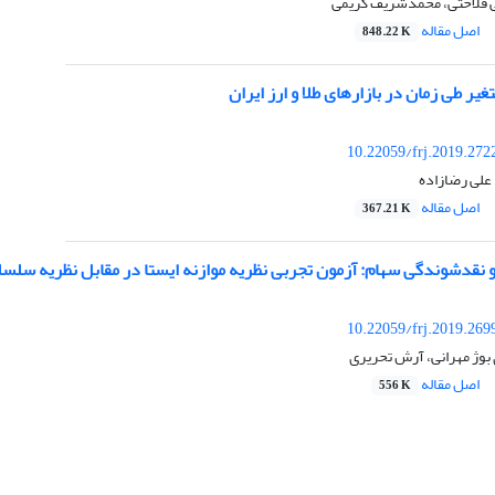
ی فلاحتی، محمدشریف کریمی
اصل مقاله
848.22 K
یر طی زمان در بازارهای طلا و ارز ایران
10.22059/frj.2019.272
علی رضازاده
اصل مقاله
367.21 K
 نقدشوندگی سهام: آزمون تجربی نظریه موازنه ایستا در مقابل نظریه سلسل
10.22059/frj.2019.269
بوژ مهرانی، آرش تحریری
اصل مقاله
556 K