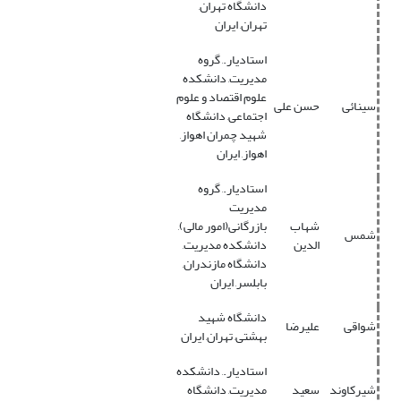
دانشگاه تهران,
تهران, ایران
استادیار., گروه
مدیریت, دانشکده
علوم اقتصاد و علوم
سینائی
حسن علی
اجتماعی, دانشگاه
شهید چمران اهواز,
اهواز, ایران
استادیار., گروه
مدیریت
شهاب
بازرگانی(امور مالی),
شمس
الدین
دانشکده مدیریت,
دانشگاه مازندران,
بابلسر, ایران
دانشگاه شهید
شواقی
علیرضا
بهشتی, تهران, ایران
استادیار., دانشکده
شیرکاوند
سعید
مدیریت, دانشگاه