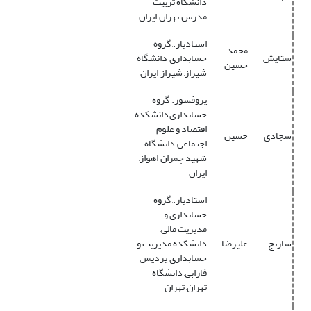
دانشگاه تربیت
مدرس, تهران, ایران
استادیار., گروه
محمد
ستایش
حسابداری, دانشگاه
حسین
شیراز, شیراز, ایران
پروفسور., گروه
حسابداری,دانشکده
اقتصاد و علوم
سجادی
حسین
اجتماعی, دانشگاه
شهید چمران, اهواز,
ایران
استادیار., گروه
حسابداری و
مدیریت مالی,
سارنج
علیرضا
دانشکده مدیریت و
حسابداری, پردیس
فارابی, دانشگاه
تهران, تهران