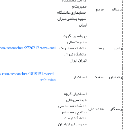
دارایی, دانشکده
مدیریت و
دعوالو
مریم
حسابداری, دانشگاه
شهید بهشتی, تهران,
ایران
پروفسور., گروه
مدیریت مالی,
راعی
رضا
دانشکده مدیریت,
com/researcher/2726212/reza-raei/
دانشگاه تهران,
تهران, ایران
ns.com/researcher/1819151/saeed-
رحیمیان
سعید
استادیار.,
rahimian/
استادیار., گروه
مهندسی مالی ,
دانشکده مهندسی
رستگار
محمد علی
صنایع و سیستم,
دانشگاه تربیت
مدرس, تهران, ایران