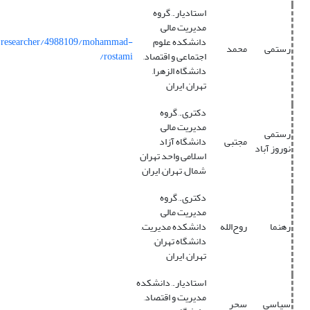
استادیار., گروه
مدیریت مالی,
دانشکده علوم
m/researcher/4988109/mohammad-
رستمی
محمد
اجتماعی و اقتصاد,
rostami/
دانشگاه الزهرا,
تهران, ایران
دکتری., گروه
مدیریت مالی,
رستمی
مجتبی
دانشگاه آزاد
نوروز آباد
اسلامی واحد تهران
شمال, تهران, ایران
دکتری., گروه
مدیریت مالی,
رهنما
روح‌الله
دانشکده مدیریت,
دانشگاه تهران,
تهران, ایران
استادیار., دانشکده
مدیریت و اقتصاد,
سپاسی
سحر