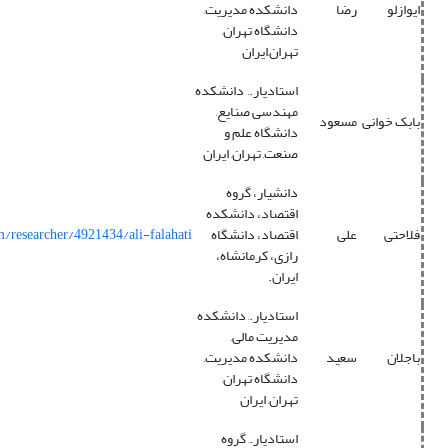
ایوازلو
رضا
دانشکده مدیریت,
دانشگاه تهران,
تهران,ایران
استادیار., دانشکده
مهندسی صنایع,
بابک خوانی
مسعود
دانشگاه علم و
صنعت, تهران, ایران
دانشیار، گروه
اقتصاد، دانشکده
فلاحتی
علی
اقتصاد، دانشگاه
m/researcher/4921434/ali-falahati/
رازی، کرمانشاه،
ایران.
استادیار., دانشکده
مدیریت مالی,
باجلان
سعید
دانشکده مدیریت,
دانشگاه تهران,
تهران, ایران
استادیار., گروه