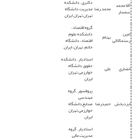
دکتری., دانشکده
آقا محمد
محمد رضا
مدیریت, دانشگاه
سمسار
تهران, تهران, ایران
گروه اقتصاد،
امین
دانشکده علوم
بهنام
رستمکلائی
اقتصاد، دانشگاه
خاتم، تهران، ایران.
استادیار., دانشکده
حقوق, دانشگاه
انصاری
علی
خوارزمی, تهران,
ایران
پروفسور., گروه
مهندسی
ایزدبخش
حمیدرضا
صنایع,دانشگاه
خوارزمی, تهران,
ایران
استادیار., گروه
مدیریت مالی,