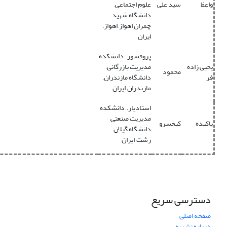
واعظ
سید علی
علوم اجتماعی,
دانشگاه شهید
چمران اهواز, اهواز,
ایران
پروفسور., دانشکده
یحیی زاده
مدیریت بازرگانی,
محمود
فر
دانشگاه مازندران,
مازندران, ایران
استادیار., دانشکده
مدیریت صنعتی,
یاکیده
کیخسرو
دانشگاه گیلان,
رشت, ایران
دسترسی سریع
صفحه اصلی
درباره نشریه