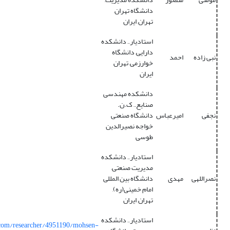
دانشگاه تهران,
تهران, ایران
استادیار., دانشکده
دارایی, دانشگاه
نبی زاده
احمد
خوارزمی, تهران,
ایران
دانشکده مهندسی
صنایع., ک.ن.
نجفی
امیرعباس
دانشگاه صنعتی
خواجه نصیرالدین
طوسی
استادیار., دانشکده
مدیریت صنعتی,
نصراللهی
مهدی
دانشگاه بین المللی
امام خمینی(ره),
تهران, ایران
استادیار., دانشکده
.com/researcher/4951190/mohsen-