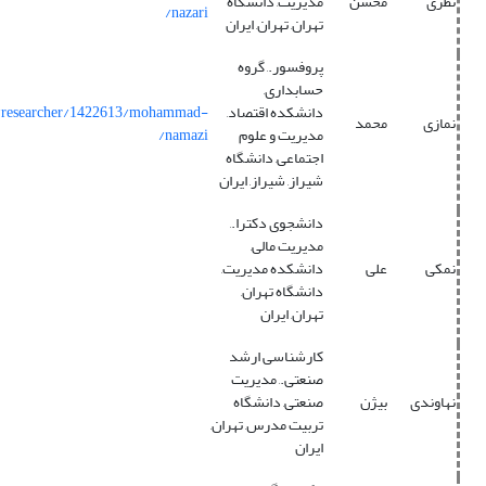
نظری
محسن
مدیریت, دانشگاه
nazari/
تهران, تهران, ایران
پروفسور., گروه
حسابداری,
دانشکده اقتصاد,
m/researcher/1422613/mohammad-
نمازی
محمد
مدیریت و علوم
namazi/
اجتماعی, دانشگاه
شیراز, شیراز, ایران
دانشجوی دکترا.,
مدیریت مالی,
نمکی
علی
دانشکده مدیریت,
دانشگاه تهران,
تهران, ایران
کارشناسی ارشد
صنعتی., مدیریت
نهاوندی
بیژن
صنعتی, دانشگاه
تربیت مدرس, تهران,
ایران