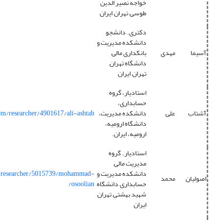
خواجه نصیر الدین
طوسی, تهران, ایران
دکتری., دانشجو,
دانشکده مدیریت و
آسیما
مهدی
بانکداری مالی,
دانشگاه تهران,
تهران, ایران
استادیار، گروه
حسابداری،
آشتاب
علی
دانشکده مدیریت،
om/researcher/4901617/ali-ashtab/
دانشگاه ارومیه،
ارومیه، ایران.
استادیار., گروه
مدیریت مالی,
دانشکده مدیریت و
m/researcher/5015739/mohammad-
اصولیان
محمد
حسابداری, دانشگاه
osoolian/
شهید بهشتی, تهران,
ایران