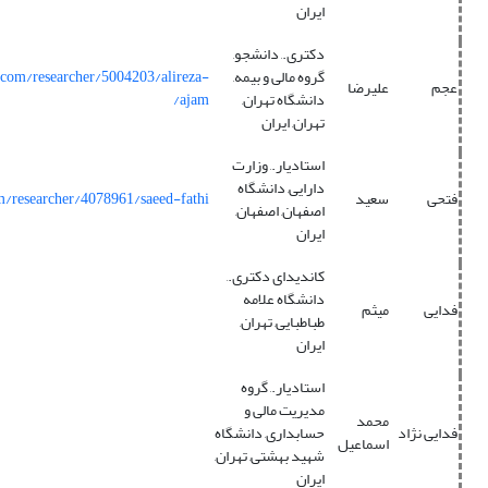
ایران
دکتری., دانشجو,
گروه مالی و بیمه,
.com/researcher/5004203/alireza-
عجم
علیرضا
دانشگاه تهران,
ajam/
تهران, ایران
استادیار., وزارت
دارایی, دانشگاه
فتحی
سعید
m/researcher/4078961/saeed-fathi/
اصفهان, اصفهان,
ایران
کاندیدای دکتری.,
دانشگاه علامه
فدایی
میثم
طباطبایی, تهران,
ایران
استادیار., گروه
مدیریت مالی و
محمد
فدایی نژاد
حسابداری, دانشگاه
اسماعیل
شهید بهشتی, تهران,
ایران