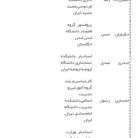
فردوسی مشهد,
مشهد, ایران
پروفسور., گروه
اقتصاد, دانشگاه
حکیمیان
حسن
لندن, لندن,
انگلستان
استادیار., دانشکده
حیدری
مهدی
حسابداری, دانشگاه
ارومیه, ارومیه, ایران
کارشناسی ارشد.,
گروه آموزشی و
مدیریت
خانساری
رسول
اسلامی,دانشکده
مدیریت, دانشگاه
امام صادق, تهران,
ایران
استادیار., وزارت