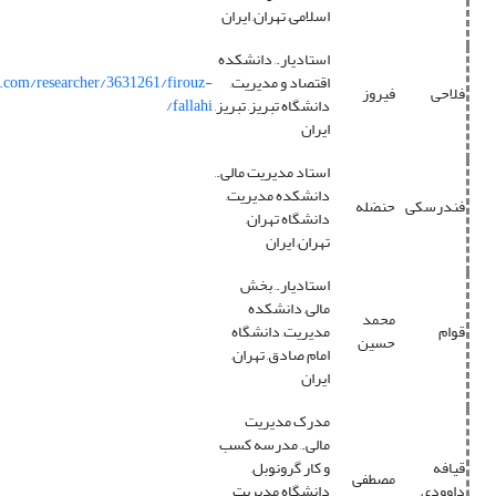
اسلامی, تهران, ایران
استادیار., دانشکده
اقتصاد و مدیریت,
s.com/researcher/3631261/firouz-
فلاحی
فیروز
دانشگاه تبریز, تبریز,
fallahi/
ایران
استاد مدیریت مالی.,
دانشکده مدیریت,
فندرسکی
حنضله
دانشگاه تهران,
تهران, ایران
استادیار., بخش
مالی, دانشکده
محمد
قوام
مدیریت, دانشگاه
حسین
امام صادق, تهران,
ایران
مدرک مدیریت
مالی., مدرسه کسب
قیافه
و کار گرونوبل,
مصطفی
داوودی
دانشگاه مدیریت