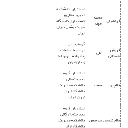
استادیار., دانشکده
مدیریت مالی و
محمد
فرهانیان
حسابداری, دانشگاه
جواد
شهید بهشتی, تهران,
ایران
گروه ریاضی.,
فروش
موسسه مطالعات
علی
باستانی
پیشرفته علوم پایه,
زنجان, ایران
استادیار., گروه
مدیریت مالی,
فلاح‌پور
سعید
دانشکده مدیریت,
دانشگاه تهران,
تهران, ایران
استادیار., گروه
مدیریت بازرگانی,
فلاح‌شمس
میرفیض
دانشکده مدیریت,
دانشگاه آزاد