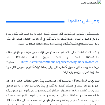
هم‌رسانی مقاله‌ها
نویسندگان تشویق می‌شوند آثار منتشرشده خود را به اشتراک بگذارند و
ترویج دهند تا میزان دیده‌شدن و تأثیرگذاری آن‌ها در جامعه علمی افزایش
یابد. سیاست‌های اشتراک‌گذاری بسته به نسخه مقاله متفاوت است.
از آنجا که تحقیقات مالی یک نشریه دسترسی آزاد بدون هزینه پردازش مقاله
(no-APC) است و تحت مجوز CC BY-NC 4.0
https://creativecommons.org/licenses/by-nc/4.0/deed.en
(
) فعالیت
می‌کند، نویسندگان حقوق گسترده‌ای برای به اشتراک‌گذاری عمومی آثار خود
مطابق با شرایط این مجوز دارند.
پیش‌چاپ (Preprint):
نویسندگان می‌توانند پیش‌چاپ مقالات خود را در هر
زمان و در هر بستری منتشر کنند. بارگذاری پیش‌چاپ در مخازن یا سرورهای
پیش‌چاپ (مانند arXiv) به‌عنوان انتشار قبلی محسوب نمی‌شود. در صورتی که
مقاله بعدها در تحقیقات مالی پذیرفته و منتشر شود، لازم است نسخه
پیش‌چاپ به نسخه نهایی منتشرشده از طریق شناسه دیجیتال مقاله (DOI)