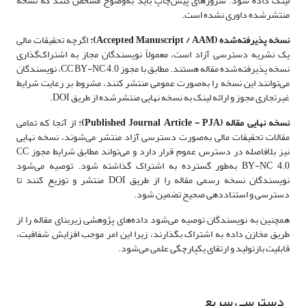
لینک داده شود. سرورهای پیش‌چاپ باید به‌وضوح مشخص کنند که نسخه
منتشرشده داوری نشده است.
نسخه پذیرفته‌شده (Accepted Manuscript / AAM):
اگرچه تحقیقات مالی
یک نشریه دسترسی آزاد است، معمولاً نویسندگان مجاز به اشتراک‌گذاری
نسخه پذیرفته‌شده مقاله هستند. مطابق با مجوز CC BY-NC 4.0، نویسندگان
می‌توانند این نسخه را به‌صورت عمومی منتشر کنند، مشروط بر رعایت شرایط
غیرتجاری مجوز و ارائه لینک به نسخه نهایی منتشرشده از طریق DOI.
نسخه نهایی مقاله (Published Journal Article - PJA):
از آنجا که تمامی
مقالات تحقیقات مالی به‌صورت دسترسی آزاد منتشر می‌شوند، نسخه نهایی
نیز بلافاصله در دسترس عموم قرار دارد و می‌تواند مطابق شرایط مجوز CC
BY-NC 4.0 به‌طور گسترده به اشتراک گذاشته شود. توصیه می‌شود
نویسندگان نسخه رسمی مقاله را از طریق DOI منتشر و توزیع کنند تا
دسترسی و استناددهی صحیح تضمین شود.
همچنین به نویسندگان توصیه می‌شود داده‌های پژوهشی زیربنای مقاله را از
طریق مخازن داده به اشتراک بگذارند، زیرا این امر موجب افزایش شفافیت،
قابلیت بازتولید و ارتقای یکپارچگی علمی می‌شود.
دسترسی سریع