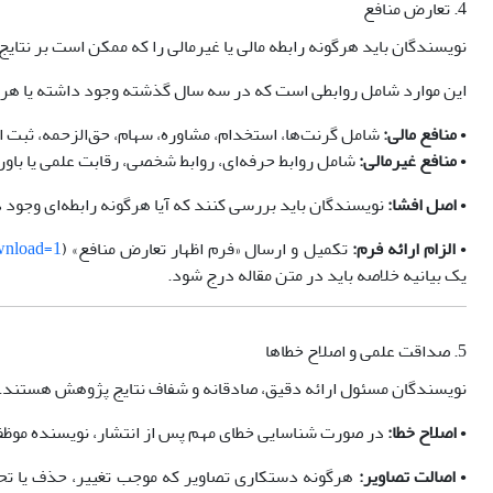
4. تعارض منافع
نویسندگان باید هرگونه رابطه مالی یا غیرمالی را که ممکن است بر نتایج
این موارد شامل روابطی است که در سه سال گذشته وجود داشته یا هر ن
•
منافع مالی:
شامل گرنت‌ها، استخدام، مشاوره، سهام، حق‌الزحمه، ثبت اخ
•
منافع غیرمالی:
شامل روابط حرفه‌ای، روابط شخصی، رقابت علمی یا باو
•
اصل افشا:
نویسندگان باید بررسی کنند که آیا هرگونه رابطه‌ای وجود 
•
الزام ارائه فرم:
تکمیل و ارسال «فرم اظهار تعارض منافع» (
wnload=1
یک بیانیه خلاصه باید در متن مقاله درج شود.
5. صداقت علمی و اصلاح خطاها
نویسندگان مسئول ارائه دقیق، صادقانه و شفاف نتایج پژوهش هستند.
•
اصلاح خطا:
در صورت شناسایی خطای مهم پس از انتشار، نویسنده موظف اس
•
اصالت تصاویر:
هرگونه دستکاری تصاویر که موجب تغییر، حذف یا تحر