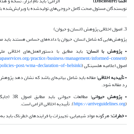
افشا (Disclosure)
الزامی؛ باید نام ابزار، نسخه و ه
نویسندگان مسئول صحت کامل خروجی‌های تولیدشده یا ویرایش‌شده با AI هستند و باید از درستی منابع، داده‌ها و حفظ محرمانگی اطلاعات اطمینان حاصل کنند
3. اصول اخلاقی پژوهش (انسان و حیوان)
پژوهش‌هایی که شامل انسان، حیوان یا داده‌های حساس هستند باید مطاب
•
پژوهش با انسان:
باید مطابق با دستورالعمل‌های اخلاقی مل
apaservices.org/practice/business/management/informed-consent
(
اصول اعلامیه هلسینکی (
olicies-post/wma-declaration-of-helsinki
•
تأییدیه اخلاقی:
مقاله باید شامل بیانیه‌ای باشد که نشان دهد پژوهش ت
رد مقاله شود.
•
پژوهش حیوانی:
مطالعات حیوانی باید مطابق اصول 3R (جایگزینی، کاهش، بهینه‌سازی) انجام شوند (
(
https://arriveguidelines.org
). تأییدیه اخلاقی الزامی است.
•
خطرات:
هرگونه مواد شیمیایی، تجهیزات یا فرایندهای خطرناک باید به