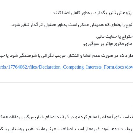
 پژوهش تأثیر بگذارد، به‌طور کامل افشا کنند.
وع رابطه‌ای که همچنان ممکن است به‌طور معقول اثرگذار تلقی شود.
تراع یا حمایت مالی.
رهای فکری مؤثر بر سوگیری.
دارد که در صورت عدم افشا و انتشار، موجب نگرانی یا شرمندگی شود یا خیر
cords/17764062/files/Declaration_Competing_Interests_Form.docx?do
ت فوراً مجله را مطلع کرده و در فرآیند اصلاح یا بازپس‌گیری مقاله همکا
یف داده‌ها شود غیرمجاز است. اصلاحات جزئی مانند تغییر روشنایی یا ک