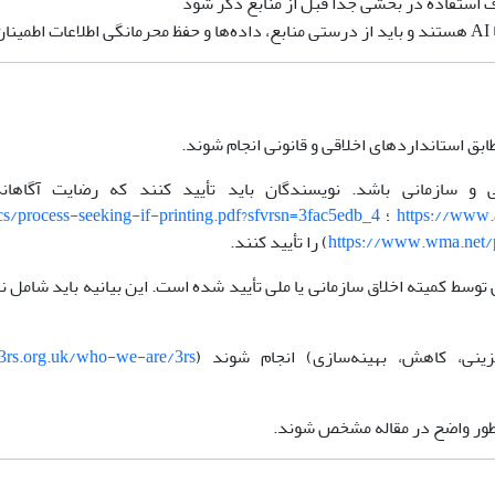
دف استفاده در بخشی جدا قبل از منابع ذکر شود
.
ق استانداردهای اخلاقی و قانونی انجام شوند.
ی و سازمانی باشد. نویسندگان باید تأیید کنند که رضایت آگاهان
https://www.
؛
s/process-seeking-if-printing.pdf?sfvrsn=3fac5edb_4
https://www.wma.net/p
) را تأیید کنند.
وسط کمیته اخلاق سازمانی یا ملی تأیید شده است. این بیانیه باید شامل نا
c3rs.org.uk/who-we-are/3rs
‌طور واضح در مقاله مشخص شوند.