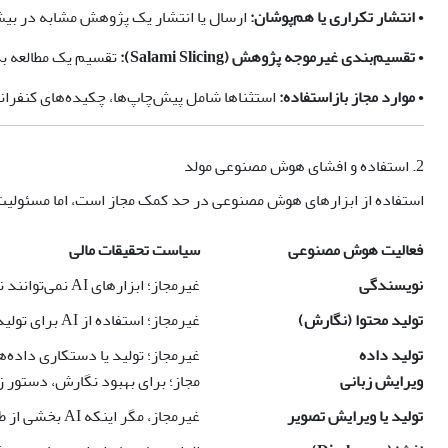
•
انتشار تکراری یا هم‌پوشان:
ارسال یا انتشار یک پژوهش مشابه در بیش 
•
تقسیم‌بندی غیرموجه پژوهش (Salami Slicing):
تقسیم یک مطالعه به
•
موارد مجاز بازاستفاده:
استثناها شامل پیش‌چاپ‌ها، چکیده‌های کنفرانسی
2. استفاده و افشای هوش مصنوعی مولد
استفاده از ابزارهای هوش مصنوعی در حد کمک مجاز است، اما مسئولیت ن
فعالیت هوش مصنوعی
سیاست تحقیقات مالی
نویسندگی
غیرمجاز؛ ابزارهای AI نمی‌توانند نویسنده باشند
تولید محتوا (نگارش)
غیرمجاز؛ استفاده از AI برای تولید بخش‌های اصلی مقاله مانند چکیده، مرور ادبیات، روش‌شناسی و نتیجه‌گیری ممنوع است
تولید داده
غیرمجاز؛ تولید یا دستکاری داده‌ها یا نتایج ب
ویرایش زبانی
مجاز؛ برای بهبود نگارش، دستور زب
تولید یا ویرایش تصویر
غیرمجاز، مگر اینکه AI بخشی از طراحی پژوهش باشد و به‌طور کامل در روش تحقیق توضیح داده شود