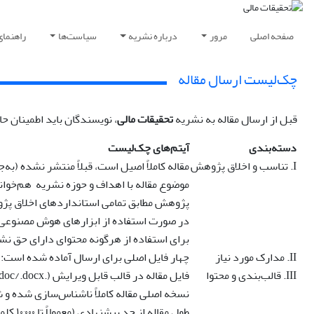
صفحه اصلی
مرور
درباره نشریه
سیاست‌ها
راهنمای
چک‌لیست ارسال مقاله
قبل از ارسال مقاله به نشریه
تحقیقات مالی
، نویسندگان باید اطمینان ح
دسته‌بندی
آیتم‌های چک‌لیست
I. تناسب و اخلاق پژوهش
مقاله کاملاً اصیل است، قبلاً منتشر نشده (ب
موضوع مقاله با اهداف و حوزه نشریه هم‌خوان
پژوهش مطابق تمامی استانداردهای اخلاق پژوهش (COPE) انجام شده و در صورت نیاز، شامل بیانیه تأیید اخلاقی و/یا رض
در صورت استفاده از ابزارهای هوش مصنوعی مو
برای استفاده از هرگونه محتوای دارای حق نش
II. مدارک مورد نیاز
چهار فایل اصلی برای ارسال آماده شده است: (1) نسخه ناشناس مقاله، (2) صفحه عنوان، (3) فرم اعلام تعارض منافع امضا شده توسط نویسنده مسئول، (4) نامه همراه (ver Letter
III. قالب‌بندی و محتوا
فایل مقاله در قالب قابل ویرایش (.doc/.docx) و به صورت تک‌ستونه تهیه شده است.
نسخه اصلی مقاله کاملاً ناشناس‌سازی شده و 
طول مقاله از حد پیشنهادی (معمولاً تا ۱۰٬۰۰۰ کلمه) بیشتر نیست.