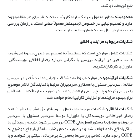
نفع نویسنده باشد.
محدودیت:
به‌طور معمول تنها یک بار امکان ثبت تجدیدنظر برای هر مقاله وجود
دارد و تصمیم نهایی در خصوص تجدیدنظر معمولاً قطعی است. در زمان بررسی
تجدیدنظر، ارسال مجدد همان مقاله مجاز نیست.
شکایات مربوط به فرآیند یا اخلاق
شکایات شامل مواردی است که مستقیماً به تصمیم سردبیری مربوط نمی‌شود،
مانند تأخیر در فرآیند بررسی یا نگرانی درباره رفتار اخلاقی نویسندگان،
داوران یا کارکنان نشریه.
شکایات فرآیندی:
در موارد مربوط به مشکلات اجرایی (مانند تأخیر در بررسی
مقاله)، سردبیر مسئول با همکاری سردبیران مرتبط یا نمایندگان ناشر موضوع
را بررسی کرده و پاسخ رسمی ارائه می‌دهد. در صورت نیاز، اقدامات اصلاحی
برای بهبود فرایندها و افزایش کارایی انجام خواهد شد.
شکایات اخلاقی:
شکایات مربوط به احتمال سوءرفتار پژوهشی یا نشر (مانند
رفتار غیراخلاقی نویسندگان یا داوران) توسط سردبیر مسئول یا سردبیر
مربوطه و مطابق با دستورالعمل‌های COPE بررسی می‌شود. نتیجه رسیدگی به
شاکی اطلاع داده خواهد شد و در صورت عدم رضایت، امکان ارجاع موضوع به
COPE وجود دارد. تمامی بررسی‌ها به‌صورت بی‌طرفانه، مبتنی بر شواهد و با