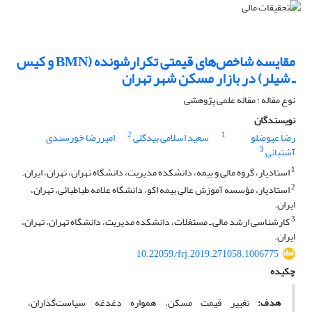
مقایسه شاخص‌های قیمتی تکرارشونده (BMN و کیس
ـ شیلر) در بازار مسکن شهر تهران
نوع مقاله : مقاله علمی پژوهشی
نویسندگان
2
1
رضا عیوضلو
سعید اسلامی بیدگلی
امیررضا خورسندی
3
آشتیانی
1
استادیار، گروه مالی و بیمه، دانشکده مدیریت، دانشگاه تهران، تهران، ایران.
2
استادیار، مؤسسه آموزش عالی بیمه اکو، دانشگاه علامه طباطبائی، تهران،
ایران.
3
کارشناسی ارشد مالی ـ مستغلات، دانشکده مدیریت، دانشگاه تهران، تهران،
ایران.
10.22059/frj.2019.271058.1006775
چکیده
هدف:
تغییر قیمت مسکن، همواره دغدغه سیاست‌گذاران،