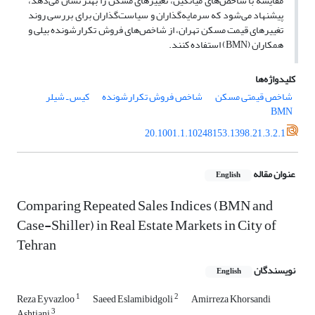
مقایسه با شاخص‌های میانگین، تغییرهای مسکن را بهتر نشان می‌دهد،
پیشنهاد می‌شود که سرمایه‌گذاران و سیاست‌گذاران برای بررسی روند
تغییرهای قیمت مسکن تهران، از شاخص‌های فروش تکرارشونده بیلی و
همکاران (BMN) استفاده کنند.
کلیدواژه‌ها
شاخص قیمتی مسکن
شاخص فروش تکرارشونده
کیس ـ شیلر
BMN
20.1001.1.10248153.1398.21.3.2.1
عنوان مقاله
English
Comparing Repeated Sales Indices (BMN and
Case-Shiller) in Real Estate Markets in City of
Tehran
نویسندگان
English
1
2
Reza Eyvazloo
Saeed Eslamibidgoli
Amirreza Khorsandi
3
Ashtiani