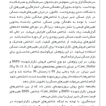
سرمایه‌گذاران و حتی عموم مردم به‌عنوان سرمایه‌گذار و مصرف‌کننده
بوده است. با توجه به ویژگی ناهمگنی مسکن، اندازه‌گیری تغییرهای آن
با مشکلات جدی روبه‌رو است. تاکنون، در ایران تغییرهای قیمت مسکن
در بازار مسکن شهر تهران با شاخص‌های میانگین نشان داده شده
است. با توجه به ناهمگن بودن مسکن، شاخص یادشده به‌خوبی
تغییرهای قیمتی را نشان نمی‌دهد؛ زیرا اگر در دوره‌ای معامله‎ خانه‌های
گران‌قیمت زیاد باشد، شاخص میانگین افزایش می‌یابد، در حالی که
ممکن است قیمت مسکن چنین روندی را در آن دوره نداشته باشد. در
کشورهای پیشرفته، از شاخص‌های کیفیت ثابت (شاخص هدانیک و
شاخص فروش‌های تکرارشونده) برای گزارش تغییرهای قیمت مسکن
استفاده می‌شود. در این پژوهش می‌کوشیم شاخص مناسب‌تری برای
بازار مسکن تهران ارائه کنیم.
روش: در این پژوهش دو نوع شاخص فروش‌ تکرارشونده (BMN و
Case_Shiller) بر مبنای داده‌های معامله‌های مناطق 1، 3، 6، 11، 16 و 20
شهر تهران، در بازه زمانی بهار 89 تا زمستان 96 ساخته شد و این
شاخص‌ها با استفاده از روش برون‌نمونه مقایسه شدند تا مشخص شود
کدام شاخص می‌تواند تغییرهای مسکن را دقیق‌تر نشان دهد.
یافته‌ها: نتایج روش برون‌نمونه‌ای نشان داد که از بین شاخص‌های
فروش تکرارشونده (BMN و Case_shiller) شاخص BMN تغییرهای
قیمت مسکن شهر تهران را بهتر نشان می‌دهد.
نتیجه‌گیری: با توجه به اینکه شاخص‌های فروش تکرارشونده در