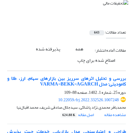
تعداد مقالات:
643
همه
پذیرفته شده
مقالات آماده انتشار:
اصلاح شده برای چاپ
بررسی و تحلیل اثرهای سرریز بین بازارهای سهام، ارز، طلا و
کامودیتی: مدل VARMA-BEKK-AGARCH
دوره 25، شماره 1، 1402، صفحه
88-109
10.22059/frj.2022.332526.1007248
محمدباقر محمدی نژاد پاشاکی، سیدجلال صادقی شریف، محمد اقبال‌نیا
مشاهده مقاله
اصل مقاله
624.88 K
طراحی و اعتبارسنجی مدل بازاریابی خدمات جهت پذیرش