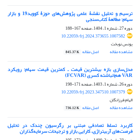
ترسیم و تحلیل نقشۀ علمی پژوهش‌های حوزۀ کووید19 و بازار
سهام: مطالعۀ کتاب‌سنجی
دوره 27، شماره 1، 1404، صفحه
167-188
10.22059/frj.2024.373655.1007582
یونس نوبخت
مشاهده مقاله
اصل مقاله
845.37 K
مدل‌سازی بازه بیشترین قیمت ـ کمترین قیمت سهام: رویکرد
VAR هم‌انباشته کسری (FCVAR)
دوره 26، شماره 1، 1403، صفحه
171-198
10.22059/frj.2023.347510.1007379
الهام فرزانگان
مشاهده مقاله
اصل مقاله
736.12 K
کاربرد تسلط تصادفی مبتنی بر رگرسیون چندک در تحلیل
فرصت‌های آربیتراژی، کارایی بازار و ترجیحات سرمایه‌گذاران