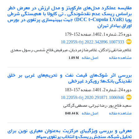
مقایسه عملکرد مدل‌های مارکویتز و مدل ارزش در معرض خطر
براساس ریسک عدم نقدشوندگی ـ تی کاپولا با هم‌بستگی شرطی
پویا (DCC t-Cupola LVaR) جهت بهینه‏سازی پرتفوی در بورس
اوراق بهادار تهران
دوره 25، شماره 1، 1402، صفحه
152-179
10.22059/frj.2022.342896.1007333
غلام رضا تقی زادگان، غلامرضا زمردیان، میرفیض فلاح شمس، رسول سعدی
مشاهده مقاله
اصل مقاله
1.09 M
بررسی اثر شوک‌های قیمت نفت و تحریم‌های غربی بر خلق
نقدینگی بانک‌ها: رویکرد غیرخطی
دوره 24، شماره 2، 1401، صفحه
157-183
10.22059/frj.2020.291871.1006946
سعید فلاح پور، رضا تهرانی، مصطفی گرگانی
مشاهده مقاله
اصل مقاله
840.44 K
معرفی و بررسی ویژگی‎های مرکزیت به‌عنوان معیاری نوین برای
تحلیل شبکه، سنجش ریسک و انتخاب پرتفوی سهام