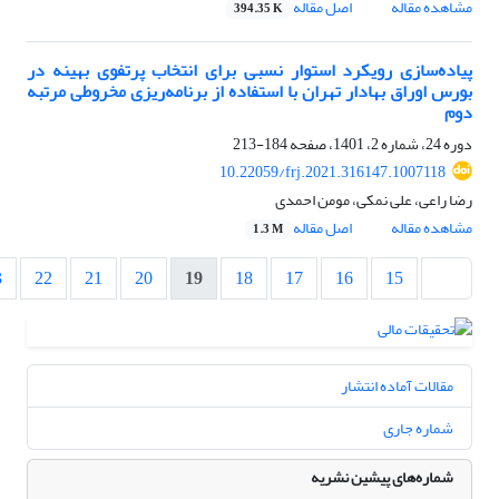
مشاهده مقاله
اصل مقاله
394.35 K
پیاده‌سازی رویکرد استوار نسبی برای انتخاب پرتفوی بهینه در
بورس اوراق بهادار تهران با استفاده از برنامه‌ریزی مخروطی مرتبه
دوم
دوره 24، شماره 2، 1401، صفحه
184-213
10.22059/frj.2021.316147.1007118
رضا راعی، علی نمکی، مومن احمدی
مشاهده مقاله
اصل مقاله
1.3 M
3
22
21
20
19
18
17
16
15
مقالات آماده انتشار
شماره جاری
شماره‌های پیشین نشریه