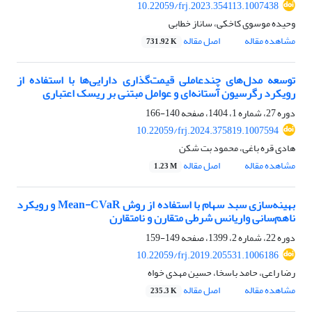
10.22059/frj.2023.354113.1007438
وحیده موسوی کاخکی، ساناز خطابی
مشاهده مقاله
اصل مقاله
731.92 K
توسعه مدل‌های چندعاملی قیمت‌گذاری دارایی‌ها با استفاده از
رویکرد رگرسیون آستانه‌ای و عوامل مبتنی بر ریسک اعتباری
دوره 27، شماره 1، 1404، صفحه
140-166
10.22059/frj.2024.375819.1007594
هادی قره باغی، محمود بت شکن
مشاهده مقاله
اصل مقاله
1.23 M
بهینه‌سازی سبد سهام با استفاده از روش Mean-CVaR و رویکرد
ناهم‌سانی واریانس شرطی متقارن و نامتقارن
دوره 22، شماره 2، 1399، صفحه
149-159
10.22059/frj.2019.205531.1006186
رضا راعی، حامد باسخا، حسین مهدی خواه
مشاهده مقاله
اصل مقاله
235.3 K