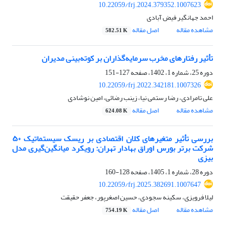
10.22059/frj.2024.379352.1007623
احمد جهانگیر فیض آبادی
مشاهده مقاله
اصل مقاله
582.51 K
تأثیر رفتارهای مخرب سرمایه‌گذاران بر کوته‌بینی مدیران
دوره 25، شماره 1، 1402، صفحه
127-151
10.22059/frj.2022.342181.1007326
علی تامرادی، رضا رستمی نیا، زینب رضائی، امین نوشادی
مشاهده مقاله
اصل مقاله
624.08 K
بررسی تأثیر متغیرهای کلان اقتصادی بر ریسک سیستماتیک ۵۰
شرکت برتر بورس اوراق بهادار تهران: رویکرد میانگین‌‌گیری مدل
بیزی
دوره 28، شماره 1، 1405، صفحه
128-160
10.22059/frj.2025.382691.1007647
لیلا فرویزی، سکینه سجودی، حسین اصغرپور، جعفر حقیقت
مشاهده مقاله
اصل مقاله
754.19 K