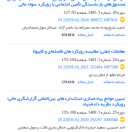
صندوق‌‌های بازنشستگی تأمین اجتماعی با رویکرد سواد مالی
دوره 28، شماره 1، 1405، صفحه
93-127
10.22059/frj.2024.380672.1007631
حمید شیخ‌پوده، محمد نصراله نیا، ناصر آزاد، عبدالرسول مستاجران
مشاهده مقاله
اصل مقاله
859.86 K
معاملات جفتی؛ مقایسه رویکردهای فاصله‌ای و کاپیولا
دوره 24، شماره 1، 1401، صفحه
104-133
10.22059/frj.2021.325404.1007200
مریم دولو، اردوان یزدی
مشاهده مقاله
اصل مقاله
570.64 K
تبیین موانع پیاده‌سازی استانداردهای بین‌المللی گزارشگری مالی؛
رویکرد نظریه داده‌بنیاد
دوره 23، شماره 1، 1400، صفحه
108-133
10.22059/frj.2020.292297.1006948
احد حسینی، سعید جبارزاده کنگرلویی، جمال بحری ثالث، رسول سعدی