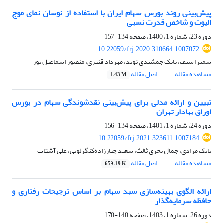
پیش‌بینی روند بورس سهام ایران با استفاده از نوسان نمای موج
الیوت و شاخص قدرت نسبی
دوره 23، شماره 1، 1400، صفحه
134-157
10.22059/frj.2020.310664.1007072
سمیرا سیف، بابک جمشیدی نوید، مهرداد قنبری، منصور اسماعیل پور
مشاهده مقاله
اصل مقاله
1.43 M
تبیین و ارائه مدلی برای پیش‌بینی نقدشوندگی سهام در بورس
اوراق بهادار تهران
دوره 24، شماره 1، 1401، صفحه
134-156
10.22059/frj.2021.323611.1007184
بابک مرادی، جمال بحری ثالث، سعید جبارزاده‌کنگرلویی، علی آشتاب
مشاهده مقاله
اصل مقاله
659.19 K
ارائه الگوی بهینه‌سازی سبد سهام بر اساس ترجیحات رفتاری و
حافظه سرمایه‌گذار
دوره 26، شماره 1، 1403، صفحه
140-170