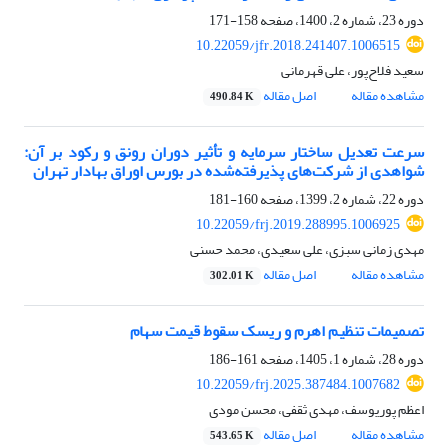
دوره 23، شماره 2، 1400، صفحه
158-171
10.22059/jfr.2018.241407.1006515
سعید فلاح‌پور، علی قهرمانی
مشاهده مقاله
اصل مقاله
490.84 K
سرعت تعدیل ساختار سرمایه و تأثیر دوران رونق و رکود بر آن:
شواهدی از شرکت‌های پذیرفته‌شده در بورس اوراق بهادار تهران
دوره 22، شماره 2، 1399، صفحه
160-181
10.22059/frj.2019.288995.1006925
مهدی زمانی سبزی، علی سعیدی، محمد حسنی
مشاهده مقاله
اصل مقاله
302.01 K
تصمیمات تنظیم اهرم و ریسک سقوط قیمت سهام
دوره 28، شماره 1، 1405، صفحه
161-186
10.22059/frj.2025.387484.1007682
اعظم پوریوسف، مهدی ثقفی، محسن مودی
مشاهده مقاله
اصل مقاله
543.65 K