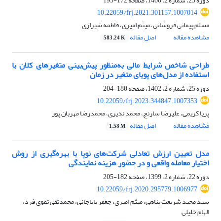
دوره 23، شماره 2، 1400، صفحه
172-195
10.22059/frj.2021.301157.1007014
مسلم پیمانی فروشانی، میثم امیری، فاطمه شیرازی
مشاهده مقاله
اصل مقاله
583.24 K
طراحی شاخص شرایط مالی به‌منظور پیش‌بینی متغیرهای کلان با
استفاده از مدل‌های پویای متغیر در زمان
دوره 25، شماره 2، 1402، صفحه
180-204
10.22059/frj.2023.344847.1007353
پریا کریمی، علیرضا سارنج، محمد ندیری، محمدرضا مهربان پور
مشاهده مقاله
اصل مقاله
1.58 M
مدل تعیین ارزش تعادلی شرکت‌های نوپا با بهره‌گیری از روش
اختیار معامله واقعی و در حضور هزینه نمایندگی
دوره 22، شماره 2، 1399، صفحه
182-205
10.22059/frj.2020.295779.1006977
سید مجید شریعت پناهی، میثم امیری، جعفر باباجانی، محمدتقی تقوی فرد،
الهام خلیلی