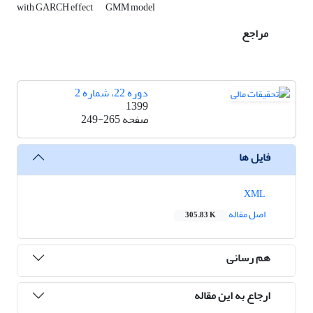
with GARCH effect
GMM model
مراجع
دوره 22، شماره 2
1399
صفحه
249-265
فایل ها
XML
اصل مقاله
305.83 K
هم رسانی
ارجاع به این مقاله