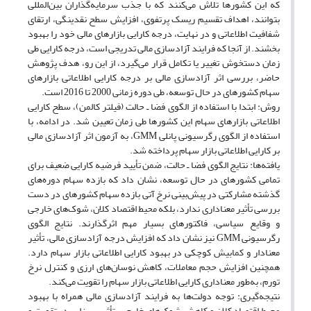
که این کشورها تلاش می‌کنند که با جذب سرمایه‌گذاران بین‌المللی
بتوانند، اهداف تقسیم ریسک پرتفوی، افزایش سطح نقدینگی، ارتقای
شفافیت اطلاعاتی و در نهایت، درجه کارایی بازارهای مالی خود را بهبود
بخشند. از آنجا که فرایند آزادسازی مالی تدریجی است، درجه کارایی طی
زمان دستخوش تغییر یا تکامل قرار می‌گیرد، از این رو، هدف پژوهش
حاضر، بررسی اثر آزادسازی مالی بر درجه کارایی اطلاعاتی بازارهای
سهام کشورهای در حال توسعه، طی دوره زمانی 2000 تا 2016 است.
روش: ابتدا با استفاده از الگوی فضا ـ حالت (فیلتر کالمن)، سطح کارایی
اطلاعاتی بازارهای سهام این کشورها طی زمان تعیین شد. در ادامه، با
استفاده از الگوی رگرسیونی پانلی GMM، به آزمون اثر آزادسازی مالی
بر کارایی اطلاعاتی بازار سهام پرداخته شد.
یافته‌ها: نتایج الگوی فضا ـ حالت، ضمن تأیید فرضیه کارایی ضعیف برای
تمامی کشورهای در حال توسعه، نشان داد که بازده سهام دوره‌های
گذشته مشارکتی در پیش‌بینی نرخ آتی بازده سهام کشورهای در دست
بررسی تأثیر معناداری ندارد، بلکه محیط اقتصاد کلان، شوک‌های خارجی
و وقایع سیاسی، فاکتورهای بسیار مهم اثرگذارند. نتایج الگوی
رگرسیونی GMM نیز نشان داد که افزایش درجه آزادسازی مالی، تأثیر
معنادار و کمابیش کوچکی در بهبود کارایی اطلاعاتی بازار سهام دارد.
همچنین افزایش حجم معاملات، کاهش نوسان‌های ارزی و کنترل نرخ
تورم، به‌طور معناداری کارایی اطلاعاتی بازار سهام را تقویت می‌کند.
نتیجه‌گیری: توجه دولت‌ها به فرایند آزادسازی مالی همراه با بهبود
محیط اقتصاد کلان و کاهش شوک‌های خارجی، تأثیر بسزایی در تقویت و