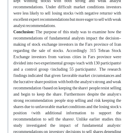
kept winning stocks with both strong and weak analyst
recommendations. Under difficult market conditions, investors
were less likely to sell losing stocks (with negative returns) with
excellent expert recommendations but more eager to sell with weak
analyst recommendations.
Conclusion:
The purpose of this study was to examine how the
recommendations of fundamental analysts impact the decision-
making of stock exchange investors in the Fars province of Iran
regarding the sale of stocks. Accordingly, 315 Tehran Stock
Exchange investors from various cities in Fars province were
divided into two experimental groups (each with 130 participants)
and a control group (including 55 participants). The research
findings indicated that given favorable market circumstances and
the lucrative share position, with both the analyst's strong and weak
recommendation (based on keeping the share), people resist selling
and begin to keep the share. Furthermore, despite the analyst's
strong recommendation, people stop selling and risk keeping the
shares due to unfavorable market conditions and the losing stock's
position (with additional information to support the
recommendation to sell the shares). Unlike earlier studies, this
study investigated the impact of fundamental analysts'
recommendations on investors' decisions to sell shares depending