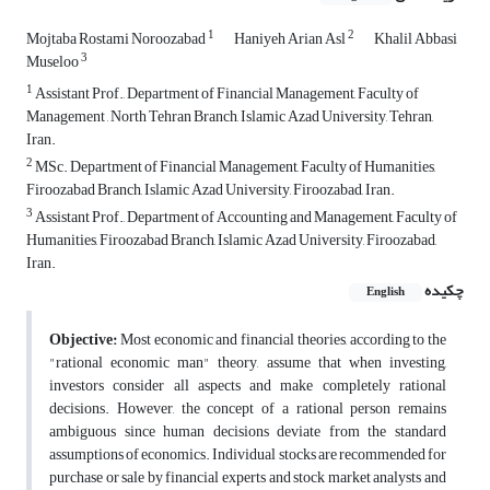
1
2
Mojtaba Rostami Noroozabad
Haniyeh Arian Asl
Khalil Abbasi
3
Museloo
1
Assistant Prof., Department of Financial Management, Faculty of
Management , North Tehran Branch, Islamic Azad University, Tehran,
Iran.
2
MSc. Department of Financial Management, Faculty of Humanities,
Firoozabad Branch, Islamic Azad University, Firoozabad, Iran.
3
Assistant Prof., Department of Accounting and Management, Faculty of
Humanities, Firoozabad Branch, Islamic Azad University, Firoozabad,
Iran.
چکیده
English
Objective:
Most economic and financial theories, according to the
"rational economic man" theory, assume that when investing,
investors consider all aspects and make completely rational
decisions. However, the concept of a rational person remains
ambiguous since human decisions deviate from the standard
assumptions of economics. Individual stocks are recommended for
purchase or sale by financial experts and stock market analysts and