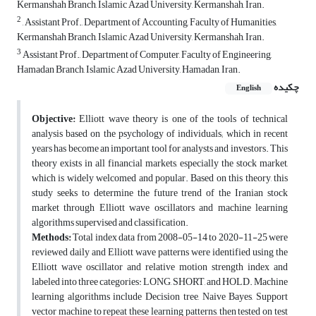
Kermanshah Branch, Islamic Azad University, Kermanshah, Iran.
2
, Assistant Prof., Department of Accounting, Faculty of Humanities,
Kermanshah Branch, Islamic Azad University, Kermanshah, Iran.
3
Assistant Prof., Department of Computer, Faculty of Engineering,
Hamadan Branch, Islamic Azad University, Hamadan, Iran.
چکیده
English
Objective:
Elliott wave theory is one of the tools of technical
analysis based on the psychology of individuals; which in recent
years has become an important tool for analysts and investors. This
theory exists in all financial markets, especially the stock market,
which is widely welcomed and popular. Based on this theory, this
study seeks to determine the future trend of the Iranian stock
market through Elliott wave oscillators and machine learning
algorithms supervised and classification.
Methods:
Total index data from 2008-05-14 to 2020-11-25 were
reviewed daily and Elliott wave patterns were identified using the
Elliott wave oscillator and relative motion strength index and
labeled into three categories: LONG, SHORT, and HOLD. Machine
learning algorithms include Decision tree, Naive Bayes, Support
vector machine to repeat these learning patterns, then tested on test