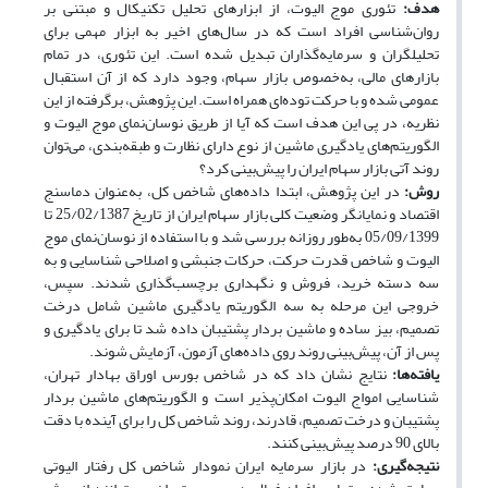
هدف:
تئوری موج الیوت، از ابزارهای تحلیل تکنیکال و مبتنی بر
روان‌شناسی افراد است که در سال‌های اخیر به‎ ابزار مهمی برای
تحلیلگران و سرمایه‌گذاران تبدیل شده است. این تئوری، در تمام
بازارهای مالی، به‌خصوص بازار سهام، وجود دارد که از آن استقبال
عمومی شده و با حرکت توده‌ای همراه است. این پژوهش، برگرفته از این
نظریه، در پی این هدف است که آیا از طریق نوسان‌نمای موج الیوت و
الگوریتم‌های یادگیری ماشین از نوع دارای نظارت و طبقه‌بندی، می‌توان
روند آتی بازار سهام ایران را پیش‌بینی کرد؟
روش:
در این پژوهش، ابتدا داده‌های شاخص کل، به‌عنوان دماسنج
اقتصاد و نمایانگر وضعیت کلی بازار سهام ایران از تاریخ 25/02/1387 تا
05/09/1399 به‌طور روزانه بررسی شد و با استفاده از نوسان‌نمای موج
الیوت و شاخص قدرت حرکت، حرکات جنبشی و اصلاحی شناسایی و به
سه دسته خرید، فروش و نگهداری برچسب‌گذاری شدند. سپس،
خروجی این مرحله به سه الگوریتم یادگیری ماشین شامل درخت
تصمیم، بیز ساده و ماشین بردار پشتیبان داده شد تا برای یادگیری و
پس از آن، پیش‌بینی روند روی داده‌های آزمون، آزمایش شوند.
یافته‌ها:
نتایج نشان داد که در شاخص‌ بورس اوراق بهادار تهران،
شناسایی امواج الیوت امکان‌پذیر است و الگوریتم‌های ماشین بردار
پشتیبان و درخت تصمیم، قادرند، روند شاخص کل را برای آینده با دقت
بالای 90 درصد پیش‌بینی کنند.
نتیجه‌گیری:
در بازار سرمایه ایران نمودار شاخص کل رفتار الیوتی