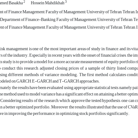
2
3
med Basakha
Hossein Mahdikhah
t of Finance Management, Faculty of Management, University of Tehran, Tehran, I
Department of Finance-Banking, Faculty of Management, University of Tehran, Teh
t of Finance Management, Faculty of Management, University of Tehran, Tehran, I
sk management is one of the most important areas of study in finance, and its vital 
s of the industry. Especially in recent years, with the onset of financial crises, the
is study is to provide a model for a more accurate measurement of equity portfolio r
 conduct this research, adjusted closing prices of a sample of thirty listed co
ing different methods of variance modeling. The first method calculates conditio
 modeled on GARCH, E-GARCH and T-GARCH approaches.
mately, the results have been evaluated using appropriate statistical tests, namely pa
the method used to model variance has a significant effect on attaining a better optim
Considering results of the research, which approve the tested hypothesis, one can co
in a better optimized portfolio. Moreover, the results illustrated that the use of CVa
ive in improving the performance, in optimizing stock portfolios, significantly.