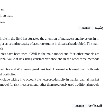
ran.
ran, Iran.
ran.
چکیده
English
role in the field has attracted the attention of managers and investors in in
 importance and necessity of accurate studies in this area has doubled. The main
isk.
mpanies have been used. CVaR is the main model and four other models are
nal value at risk using constant variance and in the other three methods,
ired t test and Wilcoxon signed rank test. The results obtained from both tests
al portfolio.
nclude, taking into account the heteroscedasticity in Iranian capital market,
R model, for risk measurement, rather than previously used traditional models,
کلیدواژه‌ها
English