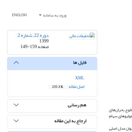
ورود به سامانه
ENGLISH
دوره 22، شماره 2
1399
صفحه
149-159
فایل ها
XML
اصل مقاله
235.3 K
هم رسانی
قوع بحران‌های
فولیوهای سهام
ارجاع به این مقاله
انی تعدیل‌شده 30 شرکت بورسی که نمونه آماری این پژوهش بودند، استفاده ‌شده است. با در نظر گرفتن مدل CVaR به‌عنوان مدل اصلی