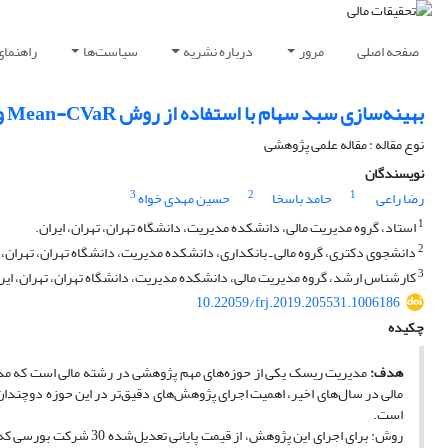
صفحه اصلی
مرور
درباره نشریه
سیاست‌ها
راهنمای
بهینه‌سازی سبد سهام با استفاده از روش Mean-CVaR و رویکرد ناهم‌سانی واریانس شرطی متقارن و نامتقارن
نوع مقاله : مقاله علمی پژوهشی
نویسندگان
3
2
1
رضا راعی
حامد باسخا
حسین مهدی خواه
1
استاد، گروه مدیریت مالی، دانشکده مدیریت، دانشگاه تهران، تهران، ایران.
2
دانشجوی دکتری، گروه مالی ـ بانکداری، دانشکده مدیریت، دانشگاه تهران، تهران، ا
3
کارشناس ارشد، گروه مدیریت مالی، دانشکده مدیریت، دانشگاه تهران، تهران، ایر
10.22059/frj.2019.205531.1006186
چکیده
هدف:
مدیریت ریسک یکی از حوزه‌های مهم‌ پژوهشی در رشته مالی است که مدیر
مالی در سال‌های اخیر، اهمیت اجرای پژوهش‌های دقیق‌تر در این حوزه دوچندا
است.