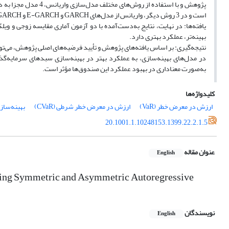
پژوهش و با استفاده ا
است و در 3 روش دیگر، واریانس از مدل‌های GARCH و E-GARCH و T-GARCH مدل‌سازی شده است.
یافته‌ها: در نهایت، نتایج به‌دست‌آمده با دو آزمون آماری مقایسه زوجی و 
بهینه‌تر، عملکرد بهتری دارد.
نتیجه‌گیری: بر اساس یافته‌های پژوهش و تأیید فرضیه‌های اصلی پژوهش، می‌توان
به‌صورت معناداری در بهبود عملکرد این صندوق‌ها مؤثر است.
کلیدواژه‌ها
ارزش در معرض خطر (VaR)
ارزش در معرض خطر شرطی (CVaR)
بهینه‌ساز
20.1001.1.10248153.1399.22.2.1.5
عنوان مقاله
English
ing Symmetric and Asymmetric Autoregressive
نویسندگان
English