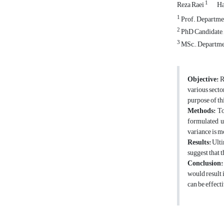
1
Reza Raei
Ha
1
Prof. Departmen
2
PhD Candidate, 
3
MSc., Departmen
Objective:
Ri
various sector
purpose of th
Methods:
To
formulated us
variance is
Results:
Ulti
suggest that 
Conclusion:
would result 
can be effect