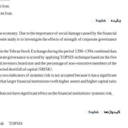
, Iran.
n, Iran.
چکیده
English
to the economy. Due to the importance of social damage caused by the financial
resent study is to investigate the effects of strength of corporate governance
isted in the Tehran Stock Exchange during the period 1390-1394, combined data
rporate governance is scored by applying TOPSIS technique based on the five
ial investors, board size and the percentage of non-executive members of the
ected shortfall of capital (SRISK).
o indicators of systemic risk is not accepted, because it has a significant
that larger financial institutions (with higher assets) and higher capital ratio,
 not have significant effect on the financial institutions' systemic risk.
کلیدواژه‌ها
English
isk
TOPSIS