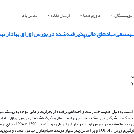
 نویسندگان
داوری همتا
ارسال مقاله
تماس با ما
رفته‌‎شده در بورس اوراق بهادار تهران
ن.
ان.
است. به‌دلیل اهمیت خسارت‌های اجتماعی برآمده از بحران‌های مالی، توجه به ریسک س
 حاکمیت شرکتی بر ریسک سیستمی نهادهای مالی پذیرفته‌شده در بورس اوراق بهادار 
روش: به‌منظور بررسی موضوع پژوهش، پس از استخراج اطلاعات 42 نهاد
پژوهش، از داده‌های ترکیبی و مدل رگرسیون چندمتغیره استفاده شد. با به‌کارگیری روش TOPSIS و بر اساس پنج معیار درصد سهام‌داران نهاد