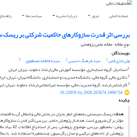
صفحه اصلی
مرور
درباره نشریه
سیاست‌ها
راهنمای
بررسی اثر قدرت سازوکارهای حاکمیت شرکتی بر ریسک سیستمی نهادهای مالی پذی
نوع مقاله : مقاله علمی پژوهشی
نویسندگان
3
2
1
ولی نادی قمی
سید فرهنگ حسینی
سیده فاطمه مصطفوی
1
استادیار، گروه حسابداری، مؤسسه آموزش عالی ارشاد دماوند، تهران، ایران.
2
دکتری مالی، گروه مالی، دانشکده مدیریت و حسابداری، دانشگاه تهران، تهران، ایرا
3
کارشناس ارشد، گروه مدیریت مالی، مؤسسه غیرانتفاعی ارشاد دماوند، تهران، ایر
10.22059/frj.2020.265674.1006734
چکیده
هدف:
ریسک سیستمی به‌معنای خطر بحران در بخش مالی و انتقال آن به اقتصاد 
مؤثر بر آن ضروری است. هدف از پژوهش حاضر، بررسی تأثیر قدرت سازوکارهای