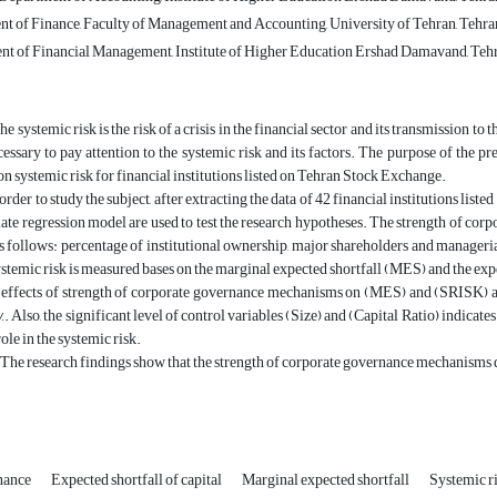
t of Finance, Faculty of Management and Accounting, University of Tehran, Tehran
t of Financial Management, Institute of Higher Education Ershad Damavand, Tehra
e systemic risk is the risk of a crisis in the financial sector and its transmission 
 necessary to pay attention to the systemic risk and its factors. The purpose of the p
 systemic risk for financial institutions listed on Tehran Stock Exchange.
order to study the subject, after extracting the data of 42 financial institutions l
ate regression model are used to test the research hypotheses. The strength of co
 as follows: percentage of institutional ownership, major shareholders and manager
stemic risk is measured bases on the marginal expected shortfall (MES) and the exp
effects of strength of corporate governance mechanisms on (MES) and (SRISK) as tw
. Also, the significant level of control variables (Size) and (Capital Ratio) indicates 
ole in the systemic risk.
The research findings show that the strength of corporate governance mechanisms does
nance
Expected shortfall of capital
Marginal expected shortfall
Systemic r