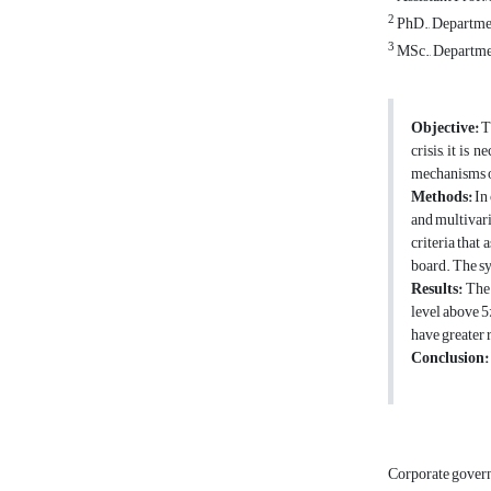
2
PhD., Departmen
3
MSc., Departmen
Objective:
Th
crisis, it is
mechanisms on
Methods:
In 
and multivari
criteria that
board. The sy
Results:
The 
level above 5%
have greater r
Conclusion:
Corporate gover