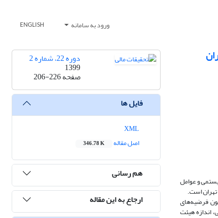
ورود به سامانه
ENGLISH
دوره 22، شماره 2
1399
صفحه
206-226
فایل ها
XML
اصل مقاله
346.78 K
هم رسانی
یستمی و عوامل
تهران است.
ارجاع به این مقاله
 مالی پذیرفته‌شده در بورس اوراق بهادار تهران، طی دوره زمانی 1390 تا 1394، برای آزمون فرضیه‌های
ی، عمده و مدیریتی، اندازه هیئت