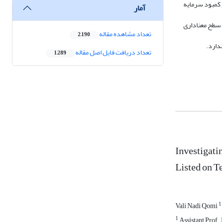
رموظف هیئت مدیره، به قدرت حاکمیت شرکتی نمره‌ داده شد. همچنین، سنجش ریسک سیستمی با دو معیار کمبود مورد انتظار نهایی (MES) و کمبود سرمایه
آمار
 از 5درصد پذیرفته نمی‌شود. همچنین سطح معنا‌داری
تعداد مشاهده مقاله
2,190
دارد.
تعداد دریافت فایل اصل مقاله
1,289
Investigati
Listed on T
1
Vali Nadi Qomi
1
Assistant Prof.