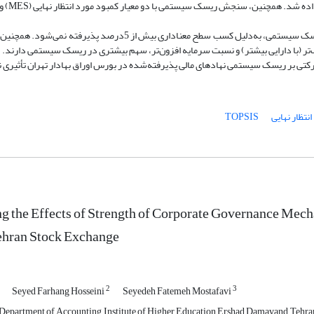
مدیره و درصد اعضای غی
یافته‌ها: تأثیر قدرت حاکمیت شرکتی بر MES و SRISK به‌عنوان دو شاخص ریسک سیستمی، به‌دلیل کسب سطح معنا‌داری بیش
گ‌تر (با دارایی بیشتر) و نسبت سرمایه افزون‌تر، سهم بیشتری در ریسک سیستمی دارند.
ی بر ریسک سیستمی نهادهای مالی پذیرفته‌شده در بورس اوراق بهادار تهران تأثیری ن
نتظار نهایی
TOPSIS
ng the Effects of Strength of Corporate Governance Mech
ehran Stock Exchange
2
3
Seyed Farhang Hosseini
Seyedeh Fatemeh Mostafavi
, Department of Accounting, Institute of Higher Education Ershad Damavand, Tehran