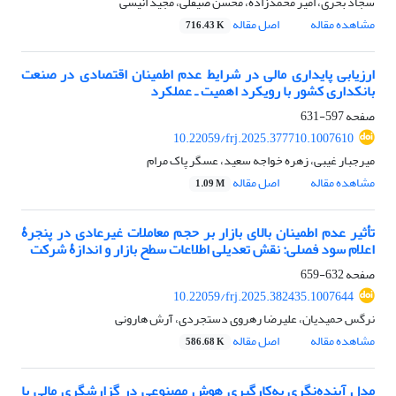
سجاد بحری، امیر محمدزاده، محسن صیقلی، مجید انیسی
مشاهده مقاله
اصل مقاله
716.43 K
ارزیابی پایداری مالی در شرایط عدم اطمینان اقتصادی در صنعت
بانکداری کشور با رویکرد اهمیت ـ عملکرد
صفحه
597-631
10.22059/frj.2025.377710.1007610
میرجبار غیبی، زهره خواجه سعید، عسگر پاک مرام
مشاهده مقاله
اصل مقاله
1.09 M
تأثیر عدم اطمینان بالای بازار بر حجم معاملات غیرعادی در پنجرۀ
اعلام سود فصلی: نقش تعدیلی اطلاعات سطح بازار و اندازۀ شرکت
صفحه
632-659
10.22059/frj.2025.382435.1007644
نرگس حمیدیان، علیرضا رهروی دستجردی، آرش هارونی
مشاهده مقاله
اصل مقاله
586.68 K
مدل آینده‌نگری به‌کارگیری هوش مصنوعی در گزارشگری مالی با