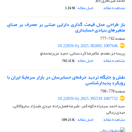
محمد میرباقری جم
مشاهده مقاله
اصل مقاله
1.16 M
باز طراحی مدل قیمت گذاری دارایی مبتنی بر مصرف بر مبنای
متغیرهای بنیادی حسابداری
صفحه
742-777
10.22059/frj.2025.382605.1007646
پریسا جزءمقدم، غلامرضا کردستانی، حمید عزیزمحمدلو
مشاهده مقاله
اصل مقاله
702.11 K
نقش و جایگاه تردید حرفه‌‌ای حسابرسان در بازار سرمایۀ ایران با
رویکرد پدیدارشناسی
صفحه
778-798
10.22059/frj.2025.395539.1007752
سید احمد سیدزاده کوه کمر، علیرضا فضل زاده، مهدی علینژاد ساروکلائی،
مهدی زینالی
مشاهده مقاله
اصل مقاله
509.21 K