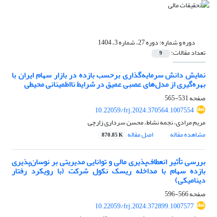
دوره و شماره:
دوره 27، شماره 3، 1404
تعداد مقالات:
9
نمایش دانش سرمایه‌‌گذاری برحسب بازده در بازار سهام ایران با
بهره‌‌گیری از مدل‌‌های عصبی عمیق در شرایط نااطمینانی محیطی
صفحه
531-565
10.22059/frj.2024.370564.1007554
مریم مرادی، نجمه نشاط، محسن سرداری زارچی
مشاهده مقاله
اصل مقاله
870.85 K
بررسی تأثیر انعطاف‌پذیری مالی و توانایی مدیریتی بر نوسان‌پذیری
بازده سهام با مداخله ریسک نکول شرکت (با رویکرد رفتار
دینامیکی)
صفحه
566-596
10.22059/frj.2024.372899.1007577