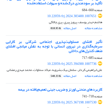
تأکید بر سودمندی درک‌شده و سهولت استفاده‌شده
صفحه
660-684
10.22059/frj.2024.383400.1007651
هاشم حیدر یوسف، پرویز پیری، پری چالاکی
مشاهده مقاله
اصل مقاله
818.95 K
تأثیر افشای مسئولیت‌‌پذیری اجتماعی شرکتی بر کارایی
سرمایه‌‌گذاری در نیروی انسانی با توجه به نقش میانجی افشای
ضعف کنترل‌‌های داخلی
صفحه
685-717
10.22059/frj.2025.394300.1007736
علی ابراهیمی کردلر، سلمان بیک بشرویه، میلاد سماوات، محمد مهدی رمضانی
مشاهده مقاله
اصل مقاله
540.33 K
کاربردهای منحنی لورنز و ضریب جینی تعمیم‌یافته در بیمه
صفحه
718-741
10.22059/frj.2025.367198.1007530