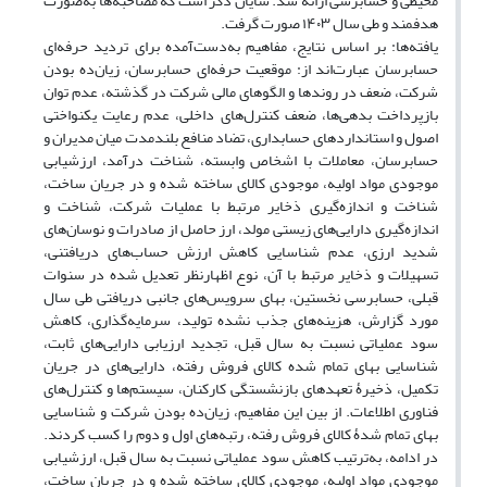
محیطی و حسابرسی ارائه شد. شایان ذکر است که مصاحبه‌ها به‌صورت
هدفمند و طی سال ۱۴۰۳ صورت گرفت.
یافته‌ها: بر اساس نتایج، مفاهیم به‌دست‌آمده برای تردید حرفه‌ای
حسابرسان عبارت‌اند از: موقعیت حرفه‌ای حسابرسان، زیان‌ده بودن
شرکت، ضعف در روندها و الگوهای مالی شرکت در گذشته، عدم توان
بازپرداخت بدهی‌ها، ضعف کنترل‌های داخلی، عدم رعایت یکنواختی
اصول و استانداردهای حسابداری، تضاد منافع بلندمدت میان مدیران و
حسابرسان، معاملات با اشخاص وابسته، شناخت درآمد، ارزشیابی
موجودی مواد اولیه، موجودی کالای ساخته شده و در جریان ساخت،
شناخت و اندازه‌گیری ذخایر مرتبط با عملیات شرکت، شناخت و
اندازه‌گیری دارایی‌های زیستی مولد، ارز حاصل از صادرات و نوسان‌های
شدید ارزی، عدم شناسایی کاهش ارزش حساب‌های دریافتنی،
تسهیلات و ذخایر مرتبط با آن، نوع اظهارنظر تعدیل شده در سنوات
قبلی، حسابرسی نخستین، بهای سرویس‌های جانبی دریافتی طی سال
مورد گزارش، هزینه‌های جذب نشده تولید، سرمایه‌گذاری، کاهش
سود عملیاتی نسبت به سال قبل، تجدید ارزیابی دارایی‌های ثابت،
شناسایی بهای تمام شده کالای فروش رفته، دارایی‌های در جریان
تکمیل، ذخیرۀ تعهدهای بازنشستگی کارکنان، سیستم‌ها و کنترل‌های
فناوری اطلاعات. از بین این مفاهیم، زیان‌ده بودن شرکت و شناسایی
بهای تمام شدۀ کالای فروش رفته، رتبه‌های اول و دوم را کسب کردند.
در ادامه، به‌ترتیب کاهش سود عملیاتی نسبت به سال قبل، ارزشیابی
موجودی مواد اولیه، موجودی کالای ساخته شده و در جریان ساخت،