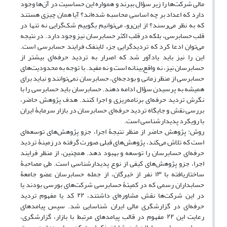
مالی شرکت‌ها را زیر سؤال ببرند و همواره این حساسیت در آن‌ها وجود
دارد که اعداد بر چه اساسی محاسبه شده‌اند؟ آیا همان چیزی هستند
که به نظر می‌رسند؟ از این‌رو، می‌توانیم بگوییم شک‌گرایی نه تنها در
قلب حسابرسی، بلکه در قلب اکثر حسابرسان نیز وجود دارد. در نتیجه
می‌توان ادعا کرد که تردیدگرایی جزء لاینفک فرایند حسابرسی است.
این را نیز باید یادآور شد که اصرار به تردید حرفه‌ای بیشتر از
حسابرسان نیز، نه واقع‌بینانه است و نه مفید. با توجه به محدودیت‌های
حسابرسی از منظر زمانی و بودجه‌ای، حسابرسان نمی‌توانند و نباید برای
همیشه به پرسیدن سؤال ادامه دهند. حسابرسان باید حسابرسی را با
نگرش تردید حرفه‌ای برنامه‌ریزی و اجرا کنند. هدف پژوهش حاضر،
بررسی نقش و جایگاه تردید حرفه‌ای حسابرسان در بازار سرمایۀ ایران
با رویکرد پدیدارشناسی است.
روش: پژوهش حاضر از منظر نتیجۀ اجرا، جزو پژوهش‌های توسعه‌ای
است که تلاش می‌کند، پژوهش‌های قبلی صورت گرفته در زمینۀ تردید
حرفه‌ای حسابرسان را توسعه و بهبود دهد. همچنین، از منظر فرایند
اجرا، جزو پژوهش‌های کیفی از نوع پدیدارشناسی است. طی مصاحبۀ
ساختاریافته با ۱۳ نفر از خبرگان، از جمله حسابرسان عضو جامعۀ
حسابداران رسمی که در کمیتۀ حسابرسی شرکت‌های بورسی بودند یا
در این شرکت‌ها نقش مشاوره‌ای داشتند، ۲۲ کد یا مفهوم تردید
حرفه‌ای در گزارشگری مالی ایران شناسایی شد. سپس پیامدهای
رعایت این ۲۲ مفهوم در قالب پیامدهای مرتبط با بازار، گزارشگری،