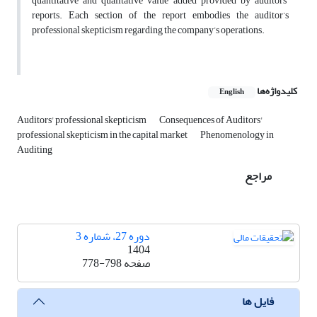
quantitative and qualitative value added provided by auditors’
reports. Each section of the report embodies the auditor’s
professional skepticism regarding the company’s operations.
کلیدواژه‌ها
English
Auditors' professional skepticism
Consequences of Auditors'
professional skepticism in the capital market
Phenomenology in
Auditing
مراجع
دوره 27، شماره 3
1404
صفحه
778-798
فایل ها