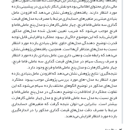
یافته‌ها: یافته های پژوهش بیانگر این مهم است که اطلاعات صورت های
مالی دارای محتوای اطلاعاتی بوده و نقش انکار ناپذیری در پیشبینی بازده
مورد انتظار دارند. یافته‌های پژوهش نشان می‌دهد که افزودن عامل
بنیادی مبتنی بر متغیرهای حسابداری مرتبط با مصرف به مدل‌های قیمت
گذاری سه عاملی فاما فرنچ، چهار عاملی کارهارت و مدل پنج عاملی فاما و
فرنچ موجب می‌شود که ضریب تعیین تعدیل شده مدل‌های مذکور
افزایش یابد که این موضوع حاکی از بهبود عملکرد و افزایش قابل توجه
قدرت توضیح دهندگی مدل‌های حاوی عامل بنیادی بازده مورد انتظار
نسبت به مدل‌های متناظر آن‌ها است. همچنین، یافته‌های پژوهش نشان
می‌دهد که رابطه مثبت و معنی داری بین عامل بنیادی بازده مورد انتظار
و صرف ریسک سهام در مدل‌های قیمت گذاری سه عاملی فاما فرنچ،
چهار عاملی کارهارت و مدل پنج عاملی فاما و فرنچ وجود دارد.
نتیجه‌گیری: نتایج پژوهش نشان می‌دهد که افزودن عامل بنیادی بازده
مورد انتظار به مدل-های مورد بررسی پژوهش موجب بهبود عملکرد
مدل‌های مذکور در توضیح الگو‌های مختلف بازده سهام می‌شود که این
تفاوت عملکرد از لحاظ قدرت توضیح دهندگی در مدل پنج عاملی فاما و
فرنچ نسبت به مدل سه عاملی فاما و فرنچ و مدل چهار عاملی کارهارت
بیشتر است. بنابراین می-توان نتیجه گرفت که متغیرهای حسابداری
مرتبط با مصرف دقت مدل‌های قیمت گذاری مذکور را در اندازه‌گیری
بازده مورد انتظار افزایش می‌دهند.