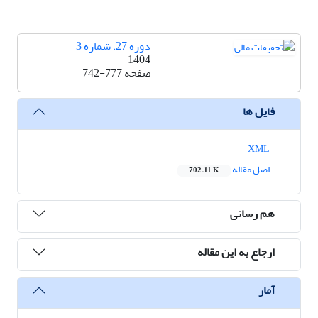
دوره 27، شماره 3
1404
صفحه
742-777
فایل ها
XML
اصل مقاله
702.11 K
هم رسانی
ارجاع به این مقاله
آمار