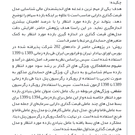
چکیده:
هدف: یکی از مهم ترین دغدغه های اندیشمندان مالی شناسایی مدل
قیمت گذاری دارایی مناسب است تا علاوه بر اینکه بازده سهام را توضیح
دهد، بتواند نرخ بازده مورد انتظار را با درصد اطمینان بیشتری
اندازه‌گیری نماید. در این راستا هدف پژوهش حاضر، افزایش دقت
مدل‌های قیمت گذاری در اندازه گیری بازده مورد انتظار به کمک
متغیرهای حسابداری مرتبط با مصرف است.
روش: در پژوهش حاضر از داده‌های 202 شرکت پذیرفته شده در
بورس اوراق بهادار تهران و فرابورس ایران طی بازه زمانی 1389 تا 1399
استفاده شده است. سپس براساس نظریه مصرف، اصل تحقق درآمد و
مفهوم محافظه‌کاری، ویژگی های اثر گذار بر رشد سود مورد انتظار و
بازده سهام شناسایی و به دنبال آن، ویژگی های حسابداری مذکور به
صورت تجربی با استفاده از رویکرد رگرسیون پنل دیتا طی بازه زمانی
1389 تا 1398 آزمون شده‌ است. سپس با استفاده از رویکرد رگرسیون
مقطعی، ویژگی‌های مربوطه در یک عامل تحت عنوان عامل بنیادی بازده
مورد انتظار خلاصه شده و از این عامل برای بازه زمانی 1394 تا 1399 برای
بسط مدل های چند عاملی قیمت گذاری دارایی سرمایه‌ای از جمله مدل
سه عاملی فاما و فرنچ، مدل چهار عاملی کارهارت و مدل پنج عاملی فاما و
فرنچ استفاده شده است. در نهایت، با کمک رویکرد رگرسیون پنل دیتا،
عملکرد مدل های بسط یافته با عامل بنیادی بازده مورد انتظار و مدل
های قیمت گذاری متداول مقایسه شده است.