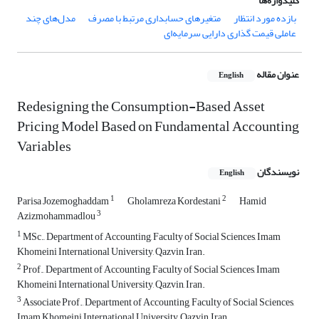
کلیدواژه‌ها
بازده مورد انتظار
متغیرهای حسابداری مرتبط با مصرف
مدل‌های چند
عاملی قیمت گذاری دارایی سرمایه‌ای
عنوان مقاله
English
Redesigning the Consumption-Based Asset
Pricing Model Based on Fundamental Accounting
Variables
نویسندگان
English
1
2
Parisa Jozemoghaddam
Gholamreza Kordestani
Hamid
3
Azizmohammadlou
1
MSc., Department of Accounting, Faculty of Social Sciences, Imam
Khomeini International University, Qazvin, Iran.
2
Prof., Department of Accounting, Faculty of Social Sciences, Imam
Khomeini International University, Qazvin, Iran.
3
Associate Prof., Department of Accounting, Faculty of Social Sciences,
Imam Khomeini International University, Qazvin, Iran.