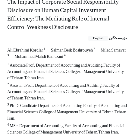
The Impact of Corporate Social Responsibility
Disclosure on Human Capital Investment
Efficiency: The Mediating Role of Internal
Control Weakness Disclosure
نویسندگان
English
1
2
Ali Ebrahimi Kordlar
Salman Beik Boshrouyeh
Milad Samavat
3
4
Mohammad Mahdi Ramezani
1
Associate Prof., Department of Accounting and Auditing, Faculty of
Accounting and Financial Sciences, College of Management, University
of Tehran, Tehran, Iran.
2
Assistant Prof., Department of Accounting and Auditing, Faculty of
Accounting and Financial Sciences, College of Management, University
of Tehran, Tehran, Iran.
3
Ph.D. Candidate, Department of Accounting, Faculty of Accounting and
Financial Sciences, College of Management, University of Tehran, Tehran,
Iran.
4
MSc. Department of Accounting, Faculty of Accounting and Financial
Sciences, College of Management, University of Tehran, Tehran, Iran.