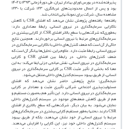
پذیرفته‌شده در بورس اوراق بهادار تهران، طی دورۀ زمانی ۱۳۹۳ تا ۱۴۰۲
بود و پس از اعمال محدودیت‌های غربالگری، ۱۲۳ شرکت با ۱۲۳۰
مشاهده سال – شرکت برای نمونۀ نهایی انتخاب شد.
یافته‌ها: یافته‌های پژوهش نشان می‌دهد که افشای CSR با کاهش
ناکارایی سرمایه‌گذاری در نیروی انسانی، رابطۀ معناداری دارد؛
به‌طوری‌که شرکت‌هایی با سطح بالاتر افشای CSR، از کارایی بیشتری در
سرمایه‌گذاری‌های مرتبط با نیروی انسانی برخوردارند. همچنین نتایج
حاکی از آن است که ضعف کنترل‌های داخلی با ناکارایی سرمایه‌گذاری در
نیروی انسانی، رابطۀ مثبت دارد. علاوه‌براین، تحلیل‌ها بیانگر آن است که
ضعف کنترل‌های داخلی، در رابطۀ بین افشای CSR و کارایی
سرمایه‌گذاری در نیروی انسانی، نقش میانجی جزئی ایفا می‌کند؛ به این
معنا که بخشی از تأثیر مثبت CSR بر کارایی سرمایه‌گذاری در نیروی
انسانی، از طریق بهبود سیستم کنترل‌های داخلی منتقل می‌شود.
نتیجه‌گیری: نتایج پژوهش حاضر نشان می‌دهد که افشای
مسئولیت‌پذیری اجتماعی شرکتی تأثیری مثبت و معنادار بر کارایی
سرمایه‌گذاری در نیروی انسانی دارد. این تأثیر هم به‌صورت مستقیم و
هم از طریق کاهش ضعف‌های موجود در سیستم کنترل‌های داخلی
نمایان می‌شود. به بیان دیگر، شرکت‌هایی که سطح بالاتری از افشای
CSR دارند، نه‌تنها به‌طور مستقیم کارایی بیشتری در سرمایه‌گذاری‌های
مرتبط با نیروی انسانی از خود نشان می‌دهند، بلکه از طریق بهبود
سیستم کنترل‌های داخلی خود نیز، این کارایی را افزایش می‌دهند.