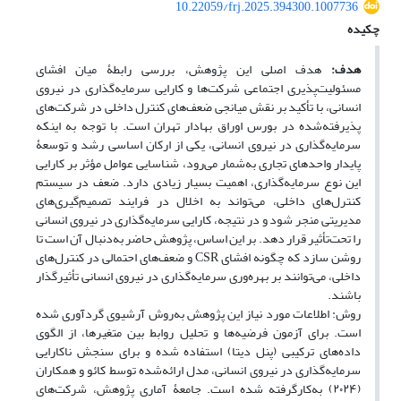
10.22059/frj.2025.394300.1007736
چکیده
هدف:
هدف اصلی این پژوهش، بررسی رابطۀ میان افشای
مسئولیت‌پذیری اجتماعی شرکت‌ها و کارایی سرمایه‌گذاری در نیروی
انسانی، با تأکید بر نقش میانجی ضعف‌های کنترل داخلی در شرکت‌های
پذیرفته‌شده در بورس اوراق بهادار تهران است. با توجه به اینکه
سرمایه‌گذاری در نیروی انسانی، یکی از ارکان اساسی رشد و توسعۀ
پایدار واحدهای تجاری به‌شمار می‌رود، شناسایی عوامل مؤثر بر کارایی
این نوع سرمایه‌گذاری، اهمیت بسیار زیادی دارد. ضعف در سیستم
کنترل‌های داخلی، می‌تواند به اخلال در فرایند تصمیم‌گیری‌های
مدیریتی منجر شود و در نتیجه، کارایی سرمایه‌گذاری در نیروی انسانی
را تحت‌تأثیر قرار دهد. بر این اساس، پژوهش حاضر به‌دنبال آن است تا
روشن سازد که چگونه افشای CSR و ضعف‌های احتمالی در کنترل‌های
داخلی، می‌توانند بر بهره‌وری سرمایه‌گذاری در نیروی انسانی تأثیرگذار
باشند.
روش: اطلاعات مورد نیاز این پژوهش به‌روش آرشیوی گردآوری شده
است. برای آزمون فرضیه‌ها و تحلیل روابط بین متغیرها، از الگوی
داده‌های ترکیبی (پنل دیتا) استفاده شده و برای سنجش ناکارایی
سرمایه‌گذاری در نیروی انسانی، مدل ارائه‌شده توسط کائو و همکاران
(۲۰۲۴) به‌کارگرفته شده است. جامعۀ آماری پژوهش، شرکت‌های