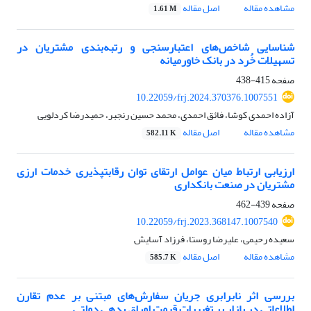
مشاهده مقاله
اصل مقاله
1.61 M
شناسایی شاخص‌های اعتبارسنجی و رتبه‌بندی مشتریان در
تسهیلات خُرد در بانک خاورمیانه
صفحه
415-438
10.22059/frj.2024.370376.1007551
آزاده احمدی کوشا، فائق احمدی، محمد حسین رنجبر، حمیدرضا کردلویی
مشاهده مقاله
اصل مقاله
582.11 K
ارزیابی ارتباط میان عوامل ارتقای توان رقابت‏پذیری خدمات ارزی
مشتریان در صنعت بانکداری
صفحه
439-462
10.22059/frj.2023.368147.1007540
سعیده رحیمی، علیرضا روستا، فرزاد آسایش
مشاهده مقاله
اصل مقاله
585.7 K
بررسی اثر نابرابری جریان سفارش‌های مبتنی بر عدم تقارن
اطلاعاتی در بازار بر تغییرات قیمت اوراق بدهی دولتی