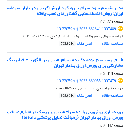
مدل تقسیم سود سهام با رویکرد ارزش‌آفرینی در بازار سرمایه
ایران: روش اقتصادسنجی گشتاورهای تعمیم‌یافته
صفحه
275-317
10.22059/frj.2023.362341.1007489
ابراهیم صولتی خسروشاهی، یونس بادآور نهندی، هوشنگ تقی زاده
مشاهده مقاله
اصل مقاله
703.92 K
طراحی سیستم توصیه‌کننده سهام مبتنی بر الگوریتم فیلترینگ
مشارکتی برای بورس اوراق بهادار تهران
صفحه
318-346
10.22059/frj.2023.360955.1007479
مرضیه نوراحمدی، علی رحیمی، حجت الله صادقی
مشاهده مقاله
اصل مقاله
969.63 K
بهینه‌سازی پیش‌بینی بازده سهام مبتنی بر ریسک در صنایع منتخب
بورس اوراق بهادار تهران (رهیافت تحلیل پوششی داده‌ها)
صفحه
347-370