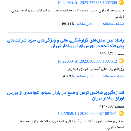
10.22059/frj.2023.339775.1007309
حمیدرضا اخباری، حیدر محمدزاده سالطه، رسول برادران حسن زاده، مهدی
زینالی
مشاهده مقاله
اصل مقاله
498.14 K
رابطه بین مدل‌های گزارشگری مالی و ویژگی‌های سود شرکت‌های
پذیرفته‌شده در بورس اوراق بهادار تهران
صفحه
371-390
10.22059/frj.2023.365590.1007512
رویا امیری، علی آشتاب، مهدی حیدری
مشاهده مقاله
اصل مقاله
432.9 K
اندازه‌گیری شاخص ترس و طمع در بازار سهام: شواهدی از بورس
اوراق بهادار تهران
صفحه
397-414
10.22059/frj.2023.365536.1007511
مجتبی رستمی نوروزآباد، علی گل‌بابائی پاسندی، میلاد شهرازی، سمیه
اسفندیاری