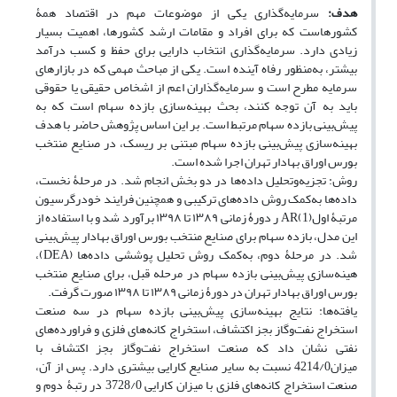
هدف:
سرمایه‌گذاری یکی از موضوعات مهم در اقتصاد همۀ
کشورهاست که برای افراد و مقامات ارشد کشورها، اهمیت بسیار
زیادی دارد. سرمایه‌گذاری انتخاب دارایی برای حفظ و کسب درآمد
بیشتر، به‌منظور رفاه آینده است. یکی از مباحث مهمی که در بازارهای
سرمایه مطرح است و سرمایه‌گذاران اعم از اشخاص حقیقی یا حقوقی
باید به آن توجه کنند، بحث بهینه‌سازی بازده سهام است که به
پیش‌بینی بازده سهام مرتبط است. بر این اساس پژوهش حاضر با هدف
بهینه‌سازی پیش‌بینی بازده سهام مبتنی بر ریسک، در صنایع منتخب
بورس اوراق بهادار تهران اجرا شده است.
روش: تجزیه‌وتحلیل داده‌ها در دو بخش انجام شد. در مرحلۀ نخست،
داده‌ها به‌کمک روش داده‌های ترکیبی و همچنین فرایند خودرگرسیون
مرتبۀ اولAR(1) ر دورۀ زمانی ۱۳۸۹ تا ۱۳۹۸ برآورد شد و با استفاده از
این مدل، بازده سهام برای صنایع منتخب بورس اوراق بهادار پیش‌بینی
شد. در مرحلۀ دوم، به‌کمک روش تحلیل پوششی داده‌ها (DEA)،
هینه‌سازی پیش‌بینی بازده سهام در مرحله قبل، برای صنایع منتخب
بورس اوراق بهادار تهران در دورۀ زمانی ۱۳۸۹ تا ۱۳۹۸ صورت گرفت.
یافته‌ها: نتایج بهینه‌سازی پیش‌بینی بازده سهام در سه صنعت
استخراج نفت‌وگاز بجز اکتشاف، استخراج کانه‌های فلزی و فراورده‌های
نفتی نشان داد که صنعت استخراج نفت‌وگاز بجز اکتشاف با
میزان4214/0 نسبت به سایر صنایع کارایی بیشتری دارد. پس از آن،
صنعت استخراج کانه‌های فلزی با میزان کارایی 3728/0 در رتبۀ دوم و