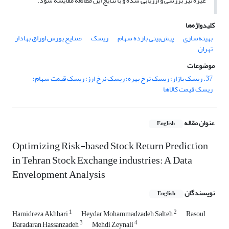
غیره نیز بررسی و ارزیابی شده و با نتایج این مطالعه مقایسه شود.
کلیدواژه‌ها
بهینه‌سازی
پیش‌بینی بازده سهام
ریسک
صنایع بورس اوراق بهادار
تهران
موضوعات
37. ریسک بازار؛ ریسک نرخ بهره؛ ریسک نرخ ارز؛ ریسک قیمت سهام؛
ریسک قیمت کالاها
عنوان مقاله
English
Optimizing Risk-based Stock Return Prediction
in Tehran Stock Exchange industries: A Data
Envelopment Analysis
نویسندگان
English
1
2
Hamidreza Akhbari
Heydar Mohammadzadeh Salteh
Rasoul
3
4
Baradaran Hassanzadeh
Mehdi Zeynali