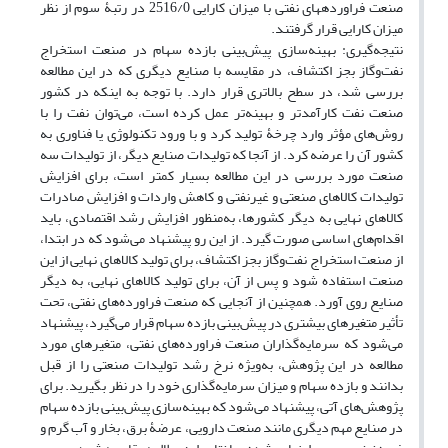
صنعت فراورده‏های نفتی با میزان کارایی 2516/0 در رتبۀ سوم از نظر
میزان کارایی قرار گرفتند.
نتیجه‌گیری: بهینه‌سازی پیش‌بینی بازده سهام در صنعت استخراج
نفت‌وگاز بجز اکتشاف، در مقایسه با صنایع دیگری که در این مطالعه
بررسی شد، در سطح بالاتری قرار دارد. با توجه به اینکه در کشور
صنعت نفت کارآمدتر و بهینه‌تر عمل کرده است، می‌توان نفت را با
روش‌های مؤثر وارد چرخۀ تولید کرد و با ورود تکنولوژی یا فناوری به
کشور آن را عرضه کرد. از آنجا که تولیدات صنایع دیگر، از تولیدات سه
صنعت مورد بررسی در این مطالعه بسیار کمتر است، برای افزایش
تولیدات کالاهای صنعتی و غیرنفتی و کاهش واردات و افزایش صادرات
کالاهای نهایی به دیگر کشورها، به‌منظور افزایش رشد اقتصادی، باید
اقدام‌های اساسی صورت گیرد. از این رو پیشنهاد می‌شود که در ابتدا،
از صنعت استخراج نفت‌وگاز بجز اکتشاف، برای تولید کالاهای نهایی از این
صنعت استفاده شود و پس از آن، برای تولید کالاهای نهایی، به دیگر
صنایع روی آورد. همچنین از آنجایی که صنعت فراورده‌های نفتی، تحت
تأثیر متغیرهای بیشتری در پیش‌بینی بازده سهام قرار می‌گیرد، پیشنهاد
می‌شود که سرمایه‌گذاران صنعت فراورده‌های نفتی، متغیرهای مورد
مطالعه در این پژوهش، به‌ویژه نرخ رشد تولیدات صنعتی را از قبل
بدانند و بازده سهام و میزان سرمایه‌گذاری خود را در نظر بگیرید. برای
پژوهش‌های آتی، پیشنهاد می‌شود که بهینه‌سازی پیش‌بینی بازده سهام
در صنایع مهم دیگری مانند صنعت دارویی، عرضۀ برق، بخار و آب گرم و