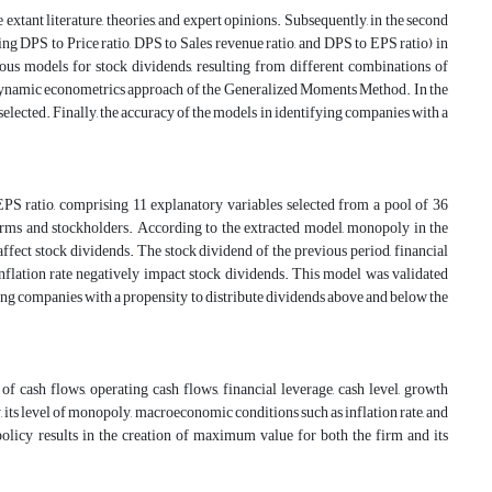
 extant literature, theories, and expert opinions. Subsequently, in the second
ing DPS to Price ratio, DPS to Sales revenue ratio, and DPS to EPS ratio) in
rious models for stock dividends, resulting from different combinations of
he dynamic econometrics approach of the Generalized Moments Method. In the
elected. Finally, the accuracy of the models in identifying companies with a
EPS ratio, comprising 11 explanatory variables selected from a pool of 36
firms and stockholders. According to the extracted model, monopoly in the
affect stock dividends. The stock dividend of the previous period, financial
 inflation rate negatively impact stock dividends. This model was validated
ying companies with a propensity to distribute dividends above and below the
f cash flows, operating cash flows, financial leverage, cash level, growth
y, its level of monopoly, macroeconomic conditions such as inflation rate, and
olicy results in the creation of maximum value for both the firm and its