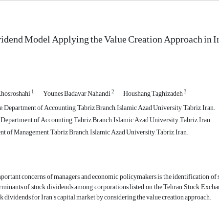
idend Model Applying the Value Creation Approach in I
1
2
3
Khosroshahi
Younes Badavar Nahandi
Houshang Taghizadeh
, Department of Accounting, Tabriz Branch, Islamic Azad University, Tabriz, Iran.
 Department of Accounting, Tabriz Branch, Islamic Azad University, Tabriz, Iran.
nt of Management, Tabriz Branch, Islamic Azad University, Tabriz, Iran.
portant concerns of managers and economic policymakers is the identification of s
rminants of stock dividends among corporations listed on the Tehran Stock Exchang
k dividends for Iran’s capital market by considering the value creation approach.