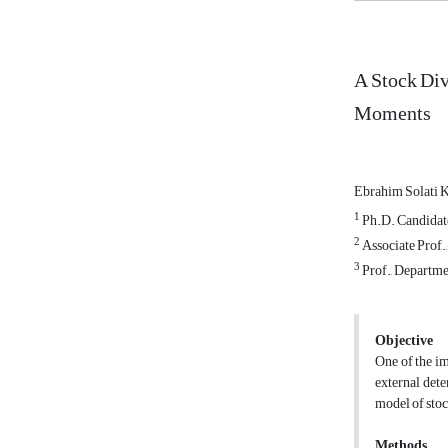
A Stock Div
Moments
Ebrahim Solati 
1
Ph.D. Candidate
2
Associate Prof.,
3
Prof., Departme
Objective
One of the im
external dete
model of stoc
Methods