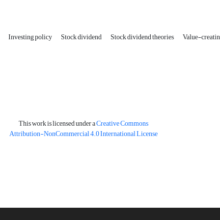
y
Investing policy
Stock dividend
Stock dividend theories
Value-creati
This work is licensed under a
Creative Commons
Attribution-NonCommercial 4.0 International License