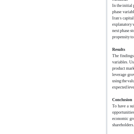
In the initia
phase, variab
Iran’s capita
explanatory v
next phase, s
propensity to
Results
The findings 
variables. U
product marke
leverage, gro
using the val
expected level
Conclusion
To have a sui
opportunities
economic gro
shareholders