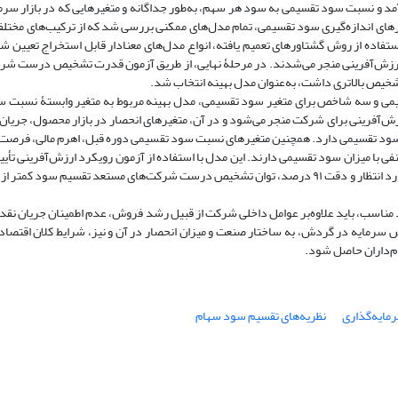
و نسبت سود تقسیمی به سود هر سهم، به‌طور جداگانه و متغیرهایی که در بازار سرمای
رهای اندازه‌گیری سود تقسیمی، تمام مدل‌های ممکنی بررسی شد که از ترکیب‌های مختلفی
ستفاده از روش گشتاورهای تعمیم یافته، انواع مدل‌های معنادار قابل استخراج تعیین ش
ثر ارزش‌آفرینی منجر می‌شدند. در مرحلۀ نهایی، از طریق آزمون قدرت تشخیص درست ش
شخیص بالاتری داشت، به‌عنوان مدل بهینه انتخاب شد.
تغیر مستقل تبیین‌کنندۀ سود تقسیمی و سه شاخص برای متغیر سود تقسیمی، مدل بهینه مربوط به متغیر وابستۀ ن
 به حداکثر ارزش‌آفرینی برای شرکت منجر می‌شود و در آن، متغیرهای انحصار در بازار محصول، جریا
 سود تقسیمی دارد. همچنین متغیرهای نسبت سود تقسیمی دوره قبل، اهرم مالی، فرصت
ی با میزان سود تقسیمی دارند. این مدل با استفاده از آزمون رویکرد ارزش‌آفرینی تأیی
۸۴ درصد، توان تشخیص درست شرکت‌های مستعد تقسیم سود بیش از حد مورد انتظار و دقت ۹۱ درصد، توان تشخیص درست شرکت‌های مستعد تقسیم
اسب، باید علاوه‌بر عوامل داخلی شرکت از قبیل رشد فروش، عدم اطمینان جریان نقد
 سرمایه در گردش، به ساختار صنعت و میزان انحصار در آن و نیز، شرایط کلان اقتصادی
ام‌داران حاصل شود.
مایه‌گذاری
نظریه‌های تقسیم سود سهام