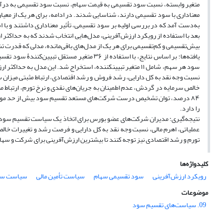
متغیر وابسته، نسبت سود تقسیمی به قیمت سهام، نسبت سود تقسیمی به درآمد 
معناداری با سود تقسیمی دارند، شناسایی شدند. در ادامه، برای هر یک از معیا
به‌دست آمد که در بررسی اولیه بر سود تقسیمی، تأثیر معناداری داشتند و با ا
بعد با استفاده از رویکرد ارزش‌آفرینی، مدل‌هایی انتخاب شدند که به حداک
بیش‌تقسیمی و کم‌تقسیمی برای هر یک از مدل‌های باقی‌مانده، مدلی که قدرت ت
یافته‌ها: بر اساس نتایج، با استفاده از ۳۶ م
سود هر سهم، شامل ۱۱ متغیر تبیین‏کننده، استخراج شد. این مدل
نسبت وجه نقد به کل دارایی، رشد فروش و رشد اقتصادی، ارتباط مثبتی میزان
خالص سرمایه در گردش، عدم اطمینان به جریان‌های نقدی و نرخ تورم، ارتباط منف
را دارد.
نتیجه‌گیری: مدیران شرکت‌های عضو بورس برای اتخاذ یک سیاست تقسیم سود من
عملیاتی، اهرم مالی، نسبت وجه نقد به کل دارایی و فرصت رشد و تغییرات خالص
تورم و رشد اقتصادی نیز توجه کنند تا بیشترین ارزش‌آفرینی برای شرکت و سه
کلیدواژه‌ها
رویکرد ارزش‌آفرینی
سود تقسیمی سهام
سیاست‌ تأمین مالی
سیاست‌ سر
موضوعات
09. سیاست‌های تقسیم سود