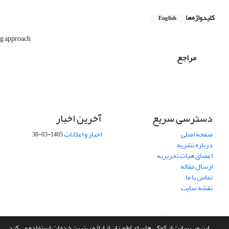
کلیدواژه‌ها
English
ng approach
مراجع
دسترسی سریع
آخرین اخبار
صفحه اصلی
اخبار و اعلانات
1405-03-30
درباره نشریه
اعضای هیات تحریریه
ارسال مقاله
تماس با ما
نقشه سایت
سامانه مدیریت نشریات علمی.
طراحی و پیاده سازی از
سیناوب
این وب سایت از کوکی ها برای اطمینان از ارائه بهترین خدمات استفاده می کند.