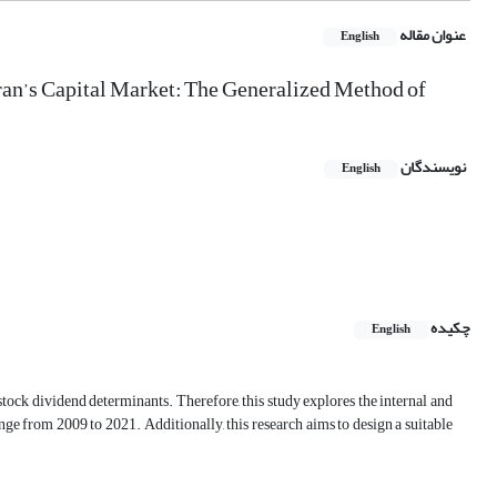
عنوان مقاله
English
ran’s Capital Market: The Generalized Method of
نویسندگان
English
چکیده
English
tock dividend determinants. Therefore, this study explores the internal and
e from 2009 to 2021. Additionally, this research aims to design a suitable