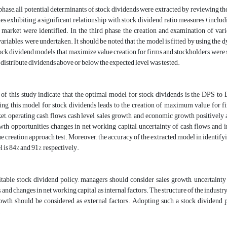
l phase, all potential determinants of stock dividends were extracted by reviewing the
les exhibiting a significant relationship with stock dividend ratio measures (includ
l market were identified. In the third phase, the creation and examination of va
ariables, were undertaken. It should be noted that the model is fitted by using t
tock dividend models that maximize value creation for firms and stockholders were s
 distribute dividends above or below the expected level was tested.
of this study indicate that the optimal model for stock dividends is the DPS to 
sing this model for stock dividends leads to the creation of maximum value for 
t, operating cash flows, cash level, sales growth, and economic growth positively 
wth opportunities, changes in net working capital, uncertainty of cash flows, and
ue creation approach test. Moreover, the accuracy of the extracted model in identif
 is 84% and 91%, respectively.
table stock dividend policy, managers should consider sales growth, uncertainty o
, and changes in net working capital as internal factors. The structure of the industr
wth should be considered as external factors. Adopting such a stock dividend p
.