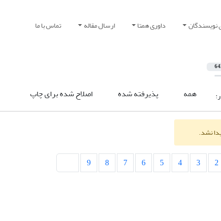
 نویسندگان
داوری همتا
ارسال مقاله
تماس با ما
64
همه
پذیرفته شده
اصلاح شده برای چاپ
ر:
یدا نشد.
9
8
7
6
5
4
3
2