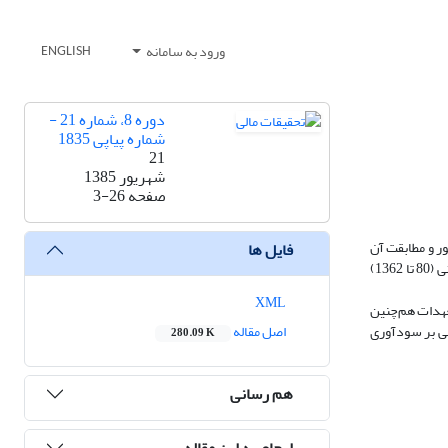
ورود به سامانه
ENGLISH
دوره 8، شماره 21 -
شماره پیاپی 1835
21
شهریور 1385
صفحه
3-26
ر و مطابقت آن
فایل ها
با ادبیات سودآوری، شکل تابعی مناسب برای تحلیل سودآوری بانک‌ها را فرم خطی آن پیشنهاد می‌کنند. بنابراین با استفاده از یک مدل خطی رگرسیونی برای دوره زمانی (80 تا 1362)
XML
تعهدات هم‌چنین
سی بر سودآوری
اصل مقاله
280.09 K
هم رسانی
ارجاع به این مقاله