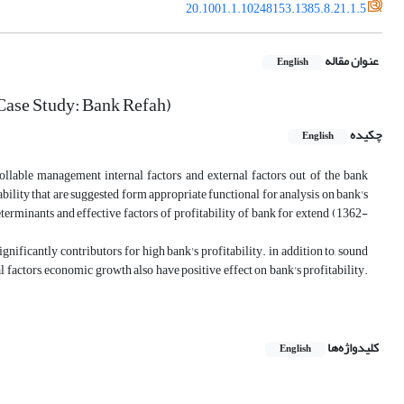
20.1001.1.10248153.1385.8.21.1.5
عنوان مقاله
English
(Case Study: Bank Refah)
چکیده
English
rollable management internal factors and external factors out of the bank
bility that are suggested form appropriate functional for analysis on bank's
eterminants and effective factors of profitability of bank for extend (1362-
gnificantly contributors for high bank's profitability. in addition to, sound
l factors, economic growth also have positive effect on bank's profitability.
کلیدواژه‌ها
English