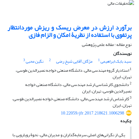
برآورد ارزش در معرض ریسک و ریزش موردانتظار
پرتفوی با استفاده از نظریۀ امکان و الزام فازی
نوع مقاله : مقاله علمی پژوهشی
نویسندگان
3
2
1
سید بابک ابراهیمی
مژگان آقایی شیخ رضی
نگین محبی
1
استادیار گروه مهندسی مالی، دانشگاه صنعتی خواجه نصیرالدین طوسی،
تهران، ایران
2
دانشجوی کارشناسی ارشد مهندسی مالی، دانشگاه صنعتی خواجه
نصیرالدین طوسی، تهران، ایران
3
کارشناس ارشد مهندسی مالی، دانشگاه صنعتی خواجه نصیرالدین طوسی،
تهران، ایران
10.22059/jfr.2017.218621.1006298
چکیده
یکی از نگرانی‌های اصلی سرمایه‌گذاران و مدیران مالی، نحوۀ رویارویی با