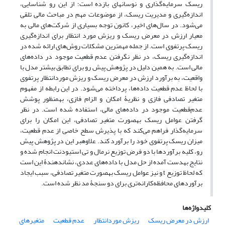
ریسک سرمایه‌گذاری و نوسان‎های بازده است؛ از این رو شناسایی،
اندازه‌گیری و مدیریت ریسک، از موضوعات مهم در مباحث مالی تلقی
می‌شود. در سال‌های اخیر، کانون توجه بسیاری از شرکت‌های مالی به
معیار ارزش در معرض ریسک و ریزش مورد انتظار برای اندازه‌گیری
ریسک پرتفوی است. از جمله مهم‎ترین مشکلات روش‌های ارائه شده در
اندازه‌گیری ریسک، در نظر نگرفتن عدم قطعیت موجود در داده‌های
مالی است. به همین دلیل در پژوهش پیش رو برای تطابق بیشتر مدل با
واقعیت، به برآورد ارزش در معرض ریسک و ریزش موردانتظار پرتفوی
با لحاظ عدم ‌قطعیت داده‌ها، پرداخته می‌شود. در این رابطه از مفهوم
متغیر تصادفی فازی و نظریۀ امکان و الزام فازی، به‎منظور پوشش
عدم‌قطعیت موجود در داده‌های مالی، استفاده شده است. در نظر
گرفتن عوامل ریسک به‎صورت متغیر تصادفی، این امکان را برای
سرمایه‌گذار فراهم می‌کند که با پذیرش سطح خاصی از عدم قطعیت،
میزان ریسک پرتفوی خود را برآورد کند. علاوه‎بر این در پژوهش پیش
رو، کلیه برآوردها با دو فرض توزیع نرمال و تی استیودنت انجام شده و
نتایج به‎دست آمده از حل مدل با داده‌های عددی، نشان‎دهندۀ این است
که لحاظ توزیع t و نیز عوامل ریسک به‎صورت متغیر تصادفی، سبب ایجاد
برآوردهای محافظه‌کارانه‌تری برای دو سنجۀ مد نظر شده است.
کلیدواژه‌ها
ارزش در معرض ریسک
ریزش موردانتظار
عدم قطعیت
متغیرهای