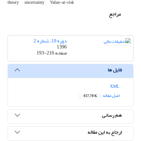
theory
uncertainty
Value-at-risk
مراجع
دوره 19، شماره 2
1396
صفحه
193-216
فایل ها
XML
اصل مقاله
457.78 K
هم رسانی
ارجاع به این مقاله