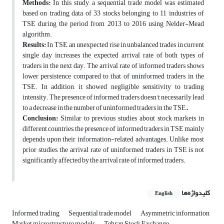
Methods:
In this study, a sequential trade model was estimated
based on trading data of 33 stocks belonging to 11 industries of
TSE during the period from 2013 to 2016 using Nelder-Mead
algorithm.
Results:
In TSE, an unexpected rise in unbalanced trades in current
single day increases the expected arrival rate of both types of
traders in the next day. The arrival rate of informed traders shows
lower persistence compared to that of uninformed traders in the
TSE. In addition, it showed negligible sensitivity to trading
intensity. The presence of informed traders doesn't necessarily lead
to a decrease in the number of uninformed traders in the TSE
.
Conclusion:
Similar to previous studies about stock markets in
different countries, the presence of informed traders in TSE mainly
depends upon their information-related advantages. Unlike most
prior studies, the arrival rate of uninformed traders in TSE is not
significantly affected by the arrival rate of informed traders.
کلیدواژه‌ها
English
Informed trading
Sequential trade model
Asymmetric information
Market microstructure models
Tehran Stock Exchange