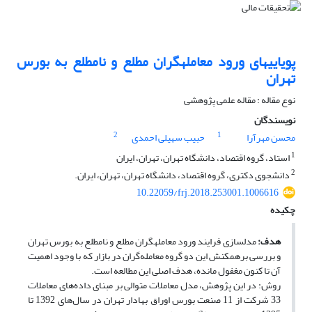
پویایی‎های ورود معامله‎گران مطلع و نامطلع به بورس
تهران
نوع مقاله : مقاله علمی پژوهشی
نویسندگان
2
1
محسن مهرآرا
حبیب سهیلی احمدی
1
استاد، گروه اقتصاد، دانشگاه تهران، تهران، ایران
2
دانشجوی دکتری، گروه اقتصاد، دانشگاه تهران، تهران، ایران.
10.22059/frj.2018.253001.1006616
چکیده
هدف:
مدل‎سازی فرایند ورود معامله‎گران مطلع و نامطلع به بورس تهران
و بررسی برهم‎کنش این دو گروه معامله‌گران در بازار که با وجود اهمیت
آن تا‎ کنون مغفول مانده، هدف اصلی این مطالعه است.
روش: در این پژوهش، مدل معاملات متوالی بر مبنای داده‌های معاملات
33 شرکت از 11 صنعت بورس اوراق بهادار تهران در سال‌های 1392 تا