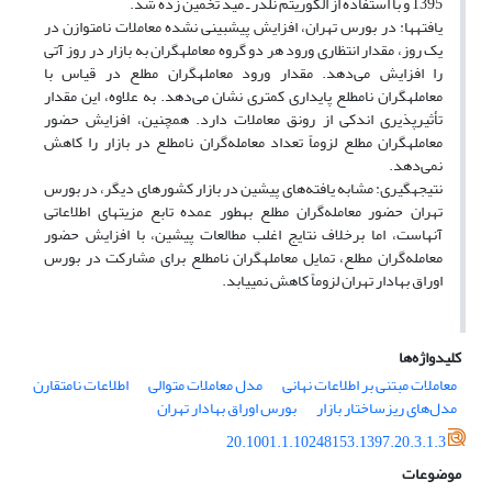
1395 و با استفاده از الگوریتم نلدر ـ مید تخمین زده شد.
یافته‎ها: در بورس تهران، افزایش پیش‎بینی نشده معاملات نامتوازن در
یک روز، مقدار انتظاری ورود هر‎ دو گروه معامله‎گران به بازار در روز آتی
را افزایش می‌دهد. مقدار ورود معامله‎گران مطلع در قیاس با
معامله‎گران نامطلع پایداری کمتری نشان می‌دهد. به علاوه، این مقدار
تأثیرپذیری اندکی از رونق معاملات دارد. همچنین، افزایش حضور
معامله‎گران مطلع لزوماً تعداد معامله‌گران نامطلع در بازار را کاهش
نمی‌دهد.
نتیجه‎گیری: مشابه یافته‌های پیشین در بازار کشورهای دیگر، در بورس
تهران حضور معامله‌گران مطلع به‎طور عمده تابع مزیت‎های اطلاعاتی
آنهاست، اما برخلاف نتایج اغلب مطالعات پیشین، با افزایش حضور
معامله‌گران مطلع، تمایل معامله‎گران نامطلع برای مشارکت در بورس
اوراق بهادار تهران لزوماً کاهش نمی‎یابد.
کلیدواژه‌ها
معاملات مبتنی بر اطلاعات نهانی
مدل معاملات متوالی
اطلاعات نامتقارن
مدل‌های ریزساختار بازار
بورس اوراق بهادار تهران
20.1001.1.10248153.1397.20.3.1.3
موضوعات