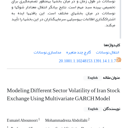
نوسانات در طول زمان و در میان بخش‏ها به­منظور تصمیم‏گیری برای
تخصیص بهینه سبد مهم است. نتایج بیانگر انتقال معنادار شوک‏ها و
نوسانات در میان بخش‏های مختلف است. این یافته‎ها ایده به
اشتراک‏گذاری اطلاعات به‎وسیله­ی سرمایه‎گذاران در این بخش‎ها را تأیید
می‎کند.
کلیدواژه‌ها
انتقال نوسانات
گارچ چند متغیره
مدل‎سازی نوسانات
20.1001.1.10248153.1391.14.1.1.7
عنوان مقاله
English
Modeling Different Sector Volatility of Iran Stock
Exchange Using Multivariate GARCH Model
نویسندگان
English
1
2
Esmaiel Abounoori
Mohammadreza Abdollahi
1