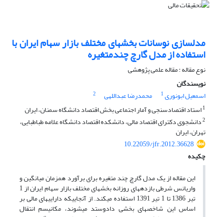
مدلسازی نوسانات بخش‏های مختلف بازار سهام ایران با
استفاده از مدل گارچ چندمتغیره
نوع مقاله : مقاله علمی پژوهشی
نویسندگان
2
1
اسمعیل ابونوری
محمدرضا عبداللهی
1
استاد اقتصادسنجی و آمار اجتماعی بخش اقتصاد دانشگاه سمنان، ایران
2
دانشجوی دکترای اقتصاد مالی، دانشکده اقتصاد دانشگاه علامه طباطبایی،
تهران، ایران
10.22059/jfr.2012.36628
چکیده
این مقاله از یک مدل گارچ چند متغیره برای برآورد همزمان میانگین و
واریانس شرطی بازده‏های روزانه بخش‏های مختلف بازار سهام ایران از 1
تیر 1386 تا 1 تیر 1391 استفاده می‏کند. از آنجایی‎که دارایی‏های مالی بر
اساس این شاخص‏های بخشی دادوستد می‏شوند، مکانیسم انتقال