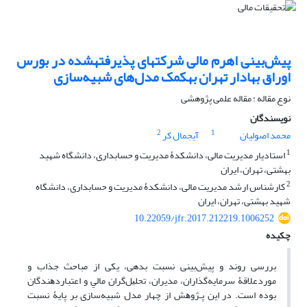
پیش‌بینی اهرم مالی شرکت‎های پذیرفته‎شده در بورس
اوراق بهادار تهران به‎کمک مدل‌های شبیه‌سازی
نوع مقاله : مقاله علمی پژوهشی
نویسندگان
2
1
آیجمال کر
محمد اصولیان
1
استادیار مدیریت مالی، دانشکدۀ مدیریت و حسابداری، دانشگاه شهید
بهشتی، تهران، ایران
2
کارشناس ارشد مدیریت مالی، دانشکدۀ مدیریت و حسابداری، دانشگاه
شهید بهشتی، تهران، ایران
10.22059/jfr.2017.212219.1006252
چکیده
بررسی روند و پیش‌بینی نسبت بدهی، یکی از مباحث جذاب و
موردعلاقۀ سرمایه‌گذاران، ﻣﺪﻳﺮان، ﺗﺤﻠﻴﻞﮔﺮان ﻣﺎﻟﻲ و اﻋﺘﺒﺎردﻫﻨﺪﮔﺎن
ﺑﻮده اﺳﺖ. در اﻳﻦ ﭘـﮋوﻫﺶ از چهار مدل شبیه‌سازی بر پایۀ نسبت