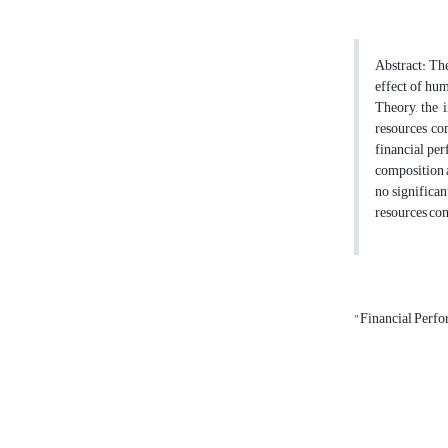
Abstract: The
effect of hum
Theory, the 
resources co
financial pe
composition a
no significa
resources com
"Financial Perf