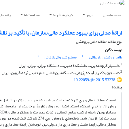
صفحه اصلی
مرور
درباره نشریه
سیاست‌ها
راهنمای
ارائۀ مدلی برای بهبود عملکرد مالی سازمان، با تأکید بر ن
نوع مقاله : مقاله علمی پژوهشی
نویسندگان
2
1
طاهر روشندل اربطانی
مسلم شیروانی ناغانی
1
دانشیار گروه مدیریت دانشکدة مدیریت دانشگاه تهران، تهران، ایران
2
دانشجوی دکتری آینده پژوهی، دانشگاه بین المللی امام خمینی (ره)، قزوین، ایران
10.22059/jfr.2015.53238
چکیده
اهمیت عملکرد مالی برای شرکت‌ها باعث می‌شود که هر عامل مؤثر بر آن نیز اه
عملکرد مالی رابطۀ مثبت و معناداری دارد، ولی بین خودشان رابطۀ معناداری وجو