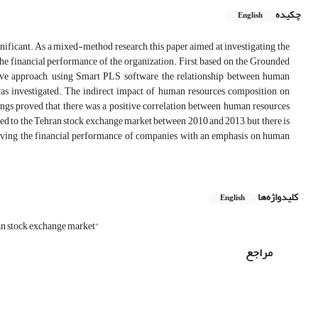
چکیده
English
nificant. As a mixed-method research, this paper aimed at investigating the
he financial performance of the organization. First, based on the Grounded
tive approach, using Smart PLS software, the relationship between human
s investigated. The indirect impact of human resources composition on
ings proved that there was a positive correlation between human resources
ed to the Tehran stock exchange market between 2010 and 2013, but there is
proving the financial performance of companies with an emphasis on human
کلیدواژه‌ها
English
n stock exchange market"
مراجع