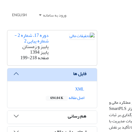
ورود به سامانه
ENGLISH
دوره 17، شماره 2 -
شماره پیاپی 2
پاییز و زمستان
پاییز 1394
صفحه
199-218
فایل ها
XML
اصل مقاله
694.04 K
عملکرد مالی و
روش آن از نوع آمیخته است. ابتدا، به روش نظریۀ برخاسته از داده‌ها، شاخص‌های ترکیب منابع انسانی شناسایی شد. سپس، با رویکرد کمّی، به کمک نرم‌افزار SmartPLS
لی از راه اثرگذاری بر ثبات
هم رسانی
ن داد که ترکیب منابع انسانی و ثبات مدیریت با
ا تأکید بر نقش
ارجاع به این مقاله