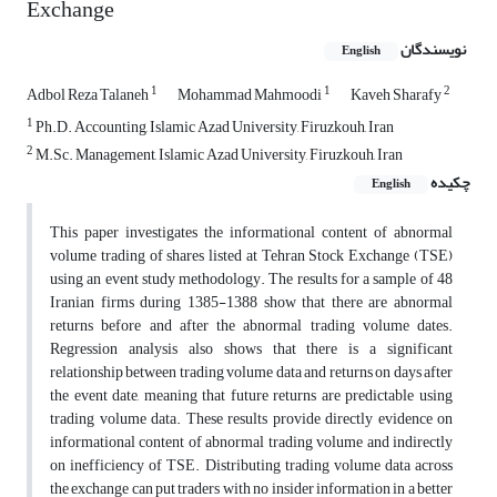
Exchange
نویسندگان
English
1
1
2
Adbol Reza Talaneh
Mohammad Mahmoodi
Kaveh Sharafy
1
Ph.D. Accounting, Islamic Azad University, Firuzkouh, Iran
2
M.Sc. Management, Islamic Azad University, Firuzkouh, Iran
چکیده
English
This paper investigates the informational content of abnormal
volume trading of shares listed at Tehran Stock Exchange (TSE)
using an event study methodology. The results for a sample of 48
Iranian firms during 1385-1388 show that there are abnormal
returns before and after the abnormal trading volume dates.
Regression analysis also shows that there is a significant
relationship between trading volume data and returns on days after
the event date, meaning that future returns are predictable using
trading volume data. These results provide directly evidence on
informational content of abnormal trading volume and indirectly
on inefficiency of TSE. Distributing trading volume data across
the exchange can put traders with no insider information in a better