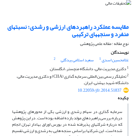
مقایسه عملکرد راهبردهای ارزشی و رشدی؛ نسبت‏های
منفرد و سنجه‎های ترکیبی
نوع مقاله : مقاله علمی پژوهشی
نویسندگان
2
1
غلامحسین اسدی
سعید اسلامی بیدگلی
1
دکتری مدیریت مالی، دانشگاه منچستر، انگلستان.
2
تحلیلگر رسمی بین‏ المللی سرمایه‏ گذاری (CIIA) و دکتری مدیریت مالی،
دانشگاه شهید بهشتی، ایران.
10.22059/jfr.2014.51837
چکیده
سرمایه‏ گذاری در سهام رشدی و ارزشی یکی از محورهای پژوهش‏ها
درباره بررسی راهبرد‏های مولد بازده اضافه بوده است. در این پژوهش
که درباره شرکت‏های پذیرفته‏ شده در بورس اوراق بهادار تهران انجام
شده است، این شرکت‏ها بر‏اساس سنجه‏ هایی به رشدی و ارزشی تقسیم