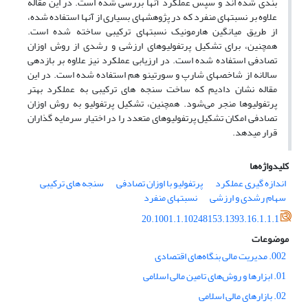
‏بندی شده ‏اند و سپس عملکرد آن‏ها بررسی شده است. در این مقاله
علاوه بر نسبت‏های منفرد که در پژوهش‏های بسیاری از آن‏ها استفاده شده،
از طریق میانگین هارمونیک نسبت‏های ترکیبی ساخته شده است.
همچنین، برای تشکیل پرتفولیوهای ارزشی و رشدی از روش اوزان
تصادفی استفاده شده است. در ارزیابی عملکرد نیز علاوه بر بازدهی
سالانه از شاخص‏های شارپ و سورتینو هم استفاده شده است. در این
مقاله نشان دادیم که ساخت سنجه‏ های ترکیبی به عملکرد بهتر
پرتفولیوها منجر می‌شود. همچنین، تشکیل پرتفولیو به روش اوزان
تصادفی امکان تشکیل پرتفولیوهای متعدد را در اختیار سرمایه ‏گذاران
قرار می‏دهد.
کلیدواژه‌ها
اندازه ‏گیری عملکرد
پرتفولیو با اوزان تصادفی
سنجه ‏های ترکیبی
سهام رشدی و ارزشی
نسبت‏های منفرد
20.1001.1.10248153.1393.16.1.1.1
موضوعات
002. مدیریت مالی بنگاه‌های اقتصادی
01. ابزارها و روش‌های تامین مالی اسلامی
02. بازارهای مالی اسلامی