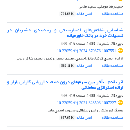
حمیدرضا موذنی، سعید فتحی
مشاهده مقاله
اصل مقاله
794.68 K
شناسایی شاخص‌های اعتبارسنجی و رتبه‌بندی مشتریان در
تسهیلات خُرد در بانک خاورمیانه
دوره 26، شماره 2، 1403، صفحه
415-438
10.22059/frj.2024.370376.1007551
آزاده احمدی کوشا، فائق احمدی، محمد حسین رنجبر، حمیدرضا کردلویی
مشاهده مقاله
اصل مقاله
582.11 K
اثر تقدم ـ تأخر بین سهم‌های درون صنعت: ارزیابی کارایی بازار و
ارائه استراتژی معاملاتی
دوره 23، شماره 3، 1400، صفحه
419-439
10.22059/frj.2021.328503.1007227
عسگر نوربخش، رامین سلطانی، محبوبه اسدی مافی
مشاهده مقاله
اصل مقاله
687.65 K