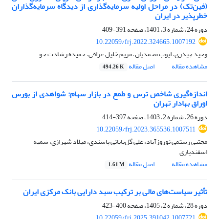
(فین‌تک) در مراحل اولیه سرمایه‌گذاری از دیدگاه سرمایه‌گذاران
خطرپذیر در ایران
دوره 24، شماره 3، 1401، صفحه
391-409
10.22059/frj.2022.324665.1007192
وحید چیذری، ایوب محمدیان، مریم خلیل عراقی، حمیده رشادت جو
مشاهده مقاله
اصل مقاله
494.26 K
اندازه‌گیری شاخص ترس و طمع در بازار سهام: شواهدی از بورس
اوراق بهادار تهران
دوره 26، شماره 2، 1403، صفحه
397-414
10.22059/frj.2023.365536.1007511
مجتبی رستمی نوروزآباد، علی گل‌بابائی پاسندی، میلاد شهرازی، سمیه
اسفندیاری
مشاهده مقاله
اصل مقاله
1.61 M
تأثیر سیاست‌‌های مالی بر ترکیب سبد دارایی بانک مرکزی ایران
دوره 28، شماره 2، 1405، صفحه
400-423
10.22059/frj.2025.391042.1007721