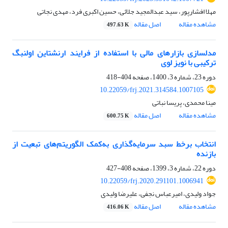
مهلا افشارپور، سید عبدالمجید جلائی، حسین اکبری فرد، مهدی نجاتی
مشاهده مقاله
اصل مقاله
497.63 K
مدل‎سازی بازارهای مالی با استفاده از فرایند ارنشتاین اولنبگ
ترکیبی با نویز لوی
دوره 23، شماره 3، 1400، صفحه
404-418
10.22059/frj.2021.314584.1007105
مینا محمدی، پریسا نباتی
مشاهده مقاله
اصل مقاله
600.75 K
انتخاب برخط سبد سرمایه‌گذاری به‌کمک الگوریتم‌های تبعیت از
بازنده
دوره 22، شماره 3، 1399، صفحه
408-427
10.22059/frj.2020.291101.1006941
جواد ولیدی، امیرعباس نجفی، علیرضا ولیدی
مشاهده مقاله
اصل مقاله
416.06 K