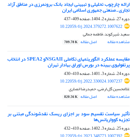
ارائه چارچوب تحلیلی و تبیینی ایجاد بانک برون‏مرزی در مناطق آزاد
تجاری ـ صنعتی جمهوری اسلامی ایران
دوره 27، شماره 2، 1404، صفحه
409-437
10.22059/frj.2024.379272.1007622
سعید شیرکوند، فاطمه جمالی
مشاهده مقاله
اصل مقاله
709.78 K
مقایسه عملکرد الگوریتم‏های تکاملی NSGAIIو SPEA2 در انتخاب
پرتفولیوی بهینه در بورس اوراق بهادار تهران
دوره 24، شماره 3، 1401، صفحه
410-430
10.22059/frj.2022.330024.1007237
غلامحسین گل ارضی، حمیدرضا انصاری
مشاهده مقاله
اصل مقاله
820.56 K
تأثیر سیاست تقسیم سود بر اجزای ریسک نقدشوندگی مبتنی بر
تجزیه کوواریانس‌ها
دوره 25، شماره 3، 1402، صفحه
410-432
10.22059/frj.2023.348773.1007392