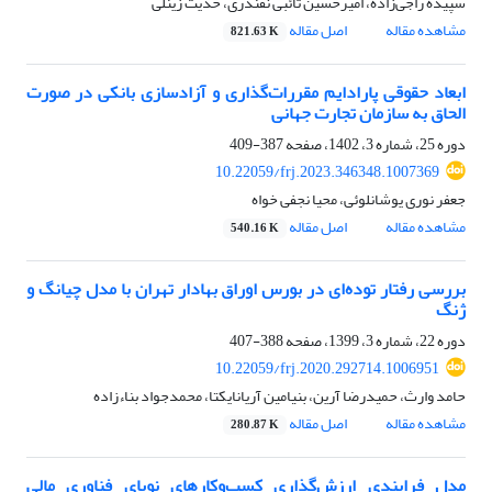
سپیده راجی‌زاده، امیرحسین تائبی نقندری، حدیث زینلی
مشاهده مقاله
اصل مقاله
821.63 K
ابعاد حقوقی پارادایم مقررات‌گذاری و آزادسازی بانکی در صورت
الحاق به سازمان تجارت جهانی
دوره 25، شماره 3، 1402، صفحه
387-409
10.22059/frj.2023.346348.1007369
جعفر نوری یوشانلوئی، محیا نجفی خواه
مشاهده مقاله
اصل مقاله
540.16 K
بررسی رفتار توده‌ای در بورس اوراق بهادار تهران با مدل چیانگ و
ژنگ
دوره 22، شماره 3، 1399، صفحه
388-407
10.22059/frj.2020.292714.1006951
حامد وارث، حمیدرضا آرین، بنیامین آریانایکتا، محمدجواد بناءزاده
مشاهده مقاله
اصل مقاله
280.87 K
مدل فرایندی ارزش‌گذاری کسب‌وکارهای نوپای فناوری مالی