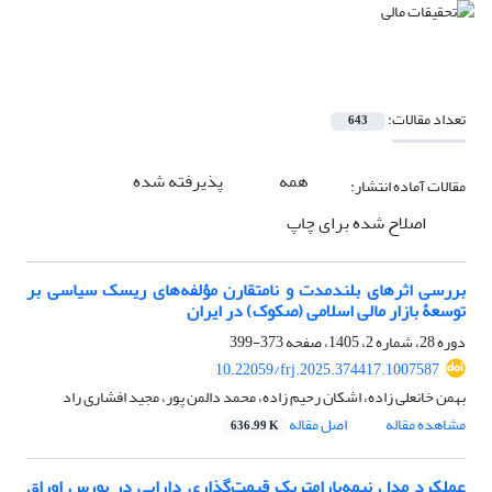
تعداد مقالات:
643
همه
پذیرفته شده
مقالات آماده انتشار:
اصلاح شده برای چاپ
بررسی اثرهای بلندمدت و نامتقارن مؤلفه‌‌های ریسک سیاسی بر
توسعۀ بازار مالی اسلامی (صکوک) در ایران
دوره 28، شماره 2، 1405، صفحه
373-399
10.22059/frj.2025.374417.1007587
بهمن خانعلی زاده، اشکان رحیم زاده، محمد دالمن پور، مجید افشاری راد
مشاهده مقاله
اصل مقاله
636.99 K
عملکرد مدل‏ نیمه‌پارامتریک قیمت‌گذاری دارایی در بورس اوراق