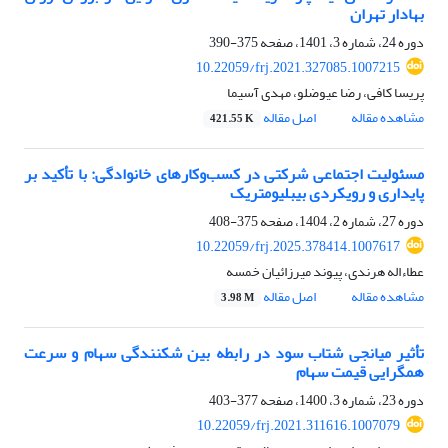
بهادار تهران
دوره 24، شماره 3، 1401، صفحه
375-390
10.22059/frj.2021.327085.1007215
پریسا کافی، رضا عیوضلو، مهدی آسیما
مشاهده مقاله
اصل مقاله
421.55 K
مسئولیت اجتماعی شرکتی در کسب‌وکارهای خانوادگی: با تأکید بر
پایداری و رویکردی بیبلیومتریک
دوره 27، شماره 2، 1404، صفحه
375-408
10.22059/frj.2025.378414.1007617
عطاءاله هرندی، پیوند میرزائیان خمسه
مشاهده مقاله
اصل مقاله
3.98 M
تأثیر میانجی شتاب سود در رابطه بین شکنندگی سهام و سرعت
هم‎گرایی قیمت سهام
دوره 23، شماره 3، 1400، صفحه
377-403
10.22059/frj.2021.311616.1007079