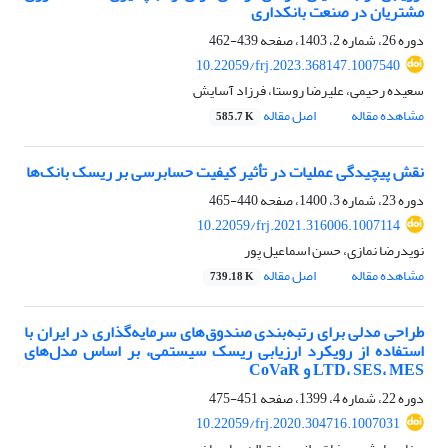
مشتریان در صنعت بانکداری
دوره 26، شماره 2، 1403، صفحه
439-462
10.22059/frj.2023.368147.1007540
سعیده رحیمی، علیرضا روستا، فرزاد آسایش
مشاهده مقاله
اصل مقاله
585.7 K
نقش پیچیدگی عملیات در تأثیر کیفیت حسابرسی بر ریسک بانک‌ها
دوره 23، شماره 3، 1400، صفحه
440-465
10.22059/frj.2021.316006.1007114
نویدرضا نمازی، حسن اسماعیل پور
مشاهده مقاله
اصل مقاله
739.18 K
طراحی مدلی برای رتبه‌بندی صندوق‌های سرمایه‌گذاری در ایران با
استفاده از رویکرد ارزیابی ریسک سیستمی، بر اساس مدل‌های
LTD، SES، MES و CoVaR
دوره 22، شماره 4، 1399، صفحه
451-475
10.22059/frj.2020.304716.1007031