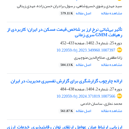
سید مهدی رضوی خسروشاهی، رسول برادران حسن زاده، مهدی زینالی
مشاهده مقاله
اصل مقاله
579.11 K
تأثیر بی‌ثباتی نرخ ارز بر شاخص قیمت مسکن در ایران؛ کاربردی از
رهیافت GMM سری زمانی
دوره 25، شماره 3، 1402، صفحه
433-452
10.22059/frj.2023.349960.1007397
زانا مظفری، صلاح‌الدین منوچهری
مشاهده مقاله
اصل مقاله
504.13 K
ارائه چارچوب گزارشگری برای گزارش تفسیری مدیریت در ایران
دوره 27، شماره 2، 1404، صفحه
438-484
10.22059/frj.2024.371819.1007566
محمد نمازی، ساسان خادمی
مشاهده مقاله
اصل مقاله
561.87 K
ارزیابی ارتباط میان عوامل ارتقای توان رقابت‏پذیری خدمات ارزی