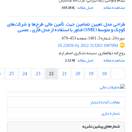
بهنام چاوشی، رضا تهرانی، عزت اله عباسیان
مشاهده مقاله
اصل مقاله
419.38 K
طراحی مدل تعیین تضامین جهت تأمین مالی طرح‌ها و شرکت‌های
کوچک و متوسط (SME) فناور با استفاده از مدل فازی ـ عصبی
دوره 24، شماره 3، 1401، صفحه
453-479
10.22059/frj.2022.313263.1007094
روح اله ذوالفقاری، نسیمه تشکری، اصغر ارم
مشاهده مقاله
اصل مقاله
2.52 M
6
25
24
23
22
21
20
19
18
مقالات آماده انتشار
شماره جاری
شماره‌های پیشین نشریه