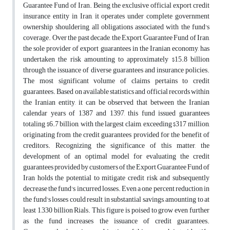
Guarantee Fund of Iran. Being the exclusive official export credit
insurance entity in Iran, it operates under complete government
ownership, shouldering all obligations associated with the fund's
coverage. Over the past decade, the Export Guarantee Fund of Iran,
the sole provider of export guarantees in the Iranian economy, has
undertaken the risk amounting to approximately $15.8 billion
through the issuance of diverse guarantees and insurance policies.
The most significant volume of claims pertains to credit
guarantees. Based on available statistics and official records within
the Iranian entity, it can be observed that between the Iranian
calendar years of 1387 and 1397, this fund issued guarantees
totaling $6.7 billion, with the largest claim, exceeding $317 million,
originating from the credit guarantees provided for the benefit of
creditors. Recognizing the significance of this matter, the
development of an optimal model for evaluating the credit
guarantees provided by customers of the Export Guarantee Fund of
Iran holds the potential to mitigate credit risk and subsequently
decrease the fund's incurred losses. Even a one percent reduction in
the fund's losses could result in substantial savings, amounting to at
least 1,330 billion Rials. This figure is poised to grow even further
as the fund increases the issuance of credit guarantees.