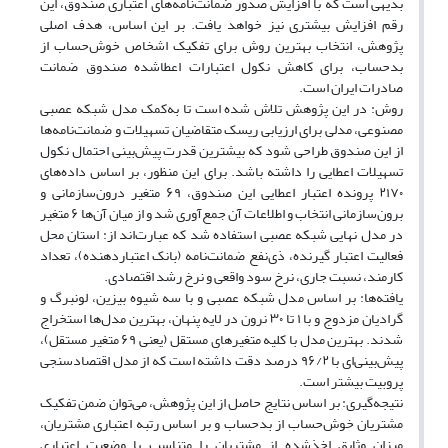
بدیهی است که با افزایش صدور ضمانت‌نامه‌های اعتباری صندوق، این
رقم افزایش بیشتری نیز خواهد یافت. بر این اساس، هدف اصلی
پژوهش، انتخاب بهترین روش برای تفکیک اشخاص خوش‌حساب از
بدحساب، برای کاهش نکول اعتبارات اعطاشده صندوق ضمانت
صادرات ایران است.
روش: در این پژوهش تلاش شده است تا به‌کمک مدل شبکه عصبی
مصنوعی، مدلی برای ارزیابی ریسک متقاضیان تسهیلات و ضمانت‌نامه‌ها
از این صندوق طراحی شود که بیشترین قدرت پیش‌بینی احتمال نکول
تسهیلات اعطایی را داشته باشد. برای این منظور، بر اساس داده‌های
۲۱۷۰ پرونده اعتبار اعطایی این صندوق، ۶۹ متغیر درون‌سازمانی و
برون‌سازمانی انتخاب و اطلاعات آن جمع‌آوری شد و از میان آن‌ها ۶ متغیر
در مدل نهایی شبکه عصبی استفاده شد که عبارت‌اند از: استان محل
فعالیت اعتبار گیرنده، ذی‌نفع ضمانت‌نامه (بانک اعتباردهنده)، تعداد
کارمند، نسبت جاری، نرخ سود واقعی و نرخ رشد اقتصادی.
یافته‌ها: بر اساس مدل شبکه عصبی و با سه شیوه بیزین، لونبرگ و
گرادیان مزدوج و با ۱ تا ۳۰ نرون در لایه پنهان، بهترین مدل‌ها استخراج
شدند. بهترین مدل با کلیه متغیرهای مستقل (یعنی ۶۹ متغیر مستقل)،
پیش‌بینی‌ای با ۹۶/۲ درصد دقت داشته است که از مدل اقتصادسنجی
پروبیت بیشتر است.
نتیجه‌گیری: بر اساس نتایج حاصل از این پژوهش، می‌توان ضمن تفکیک
مشتریان خوش‌حساب از بدحساب و بر اساس رتبه اعتباری مشتریان،
میزان وثایق اخذشده از مشتریان را متناسب با وضعیت اعتباری