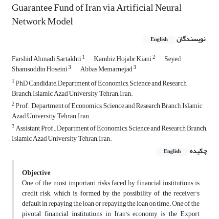
Guarantee Fund of Iran via Artificial Neural
Network Model
نویسندگان
English
1
2
Farshid Ahmadi Sartakhti
Kambiz Hojabr Kiani
Seyed
3
3
Shamsoddin Hoseini
Abbas Memarnejad
1
PhD Candidate, Department of Economics, Science and Research
Branch, Islamic Azad University, Tehran, Iran.
2
Prof., Department of Economics, Science and Research Branch, Islamic
Azad University, Tehran, Iran.
3
Assistant Prof., Department of Economics, Science and Research Branch,
Islamic Azad University, Tehran, Iran.
چکیده
English
Objective
One of the most important risks faced by financial institutions is
credit risk, which is formed by the possibility of the receiver's
default in repaying the loan or repaying the loan on time. One of the
pivotal financial institutions in Iran's economy is the Export