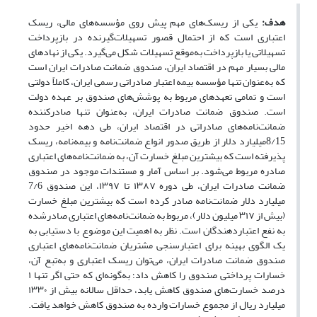
هدف:
یکی از ریسک‌های مهم پیش روی مؤسسه‌های مالی، ریسک
اعتباری است که از احتمال قصور تسهیلات‌گیرنده در بازپرداخت
تسهیلاتی یا بازپرداخت به‌موقع تسهیلات شکل می‌گیرد. یکی از نهادهای
مالی بسیار مهم در اقتصاد ایران، صندوق ضمانت صادرات ایران است
که به‌عنوان تنها مؤسسه بیمه اعتبار صادراتی رسمی ایران، کاملاً دولتی
است و تمامی تعهدهای مربوط به پوشش‌های صندوق بر عهده دولت
است. صندوق ضمانت صادرات ایران، به‌عنوان تنها صادرکننده
ضمانت‌نامه‌های صادراتی در اقتصاد ایران، طی دهه اخیر حدود
8/15میلیارد دلار از طریق صدور انواع ضمانت‌نامه و بیمه‌نامه، ریسک
پذیرفته است که بیشترین مبلغ خسارت آن، به ضمانت‌نامه‌های اعتباری
صادره مربوط می‌شود. بر اساس آمار و مستندات موجود در صندوق
ضمانت صادرات ایران، طی دوره ۱۳۸۷ تا ۱۳۹۷، این صندوق 7/6
میلیارد دلار ضمانت‌نامه صادر کرده است که بیشترین مبلغ خسارت
(بیش از ۳۱۷ میلیون دلار)، مربوط به ضمانت‌نامه‌های اعتباری صادرشده
به نفع اعتباردهندگان است. نظر به اهمیت این موضوع با دستیابی به
یک الگوی بهینه برای اعتبارسنجی مشتریان ضمانت‌نامه‌های اعتباری
صندوق ضمانت صادرات ایران، می‌توان ریسک اعتباری و به‌تبع آن،
خسارات پرداختی صندوق را کاهش داد؛ به‌گونه‌ای که حتی اگر تنها ۱
درصد خسارت‌های صندوق کاهش یابد، حداقل سالانه بیش از ۱۳۳۰
میلیارد ریال از مجموع خسارات وارده به صندوق کاهش خواهد یافت.