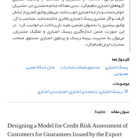
گروه‌های اعتباری تنظیم کرد؛ بدین معنا که چنانچه مشتری جزء مشتریان
خوش‌حساب و با رتبه اعتباری خوب باشد، می‌توان وثایق کمتری از ایشان
گرفت و اگر مشتری ریسک اعتباری بالاتری داشته باشد، متناسب با آن،
وثایق بیشتری را به‌عنوان تضمین تعهد بازپرداخت درخواست کرد. در
این صورت، ضمن اندازه‌گیری ریسک اعتباری و تفکیک مشتریان،
می‌توان به مدیریت بهینه ریسک و پرتفوی اعتباری صندوق ضمانت
صادرات ایران اقدام کرد.
کلیدواژه‌ها
ریسک اعتباری
صندوق ضمانت صادرات
مدل شبکۀ عصبی
مصنوعی
موضوعات
38. ریسک اعتباری؛ رتبه‌بندی اعتباری؛ امتیاز‌بندی اعتباری
عنوان مقاله
English
Designing a Model for Credit Risk Assessment of
Customers for Guarantees Issued by the Export