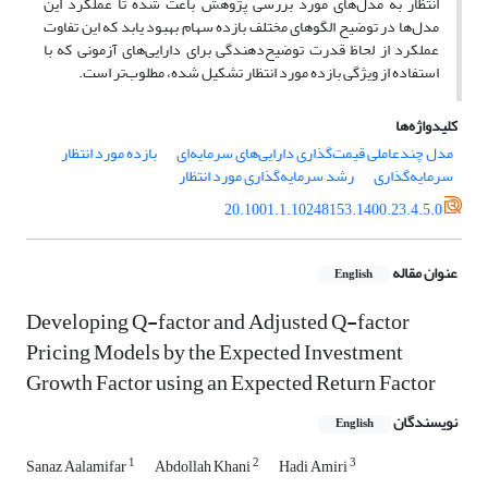
انتظار به مدل‌های مورد بررسی پژوهش باعث شده تا عملکرد این
مدل‌ها در توضیح الگوهای مختلف بازده سهام بهبود یابد که این تفاوت
عملکرد از لحاظ قدرت توضیح‌دهندگی برای دارایی‌های آزمونی که با
استفاده از ویژگی بازده مورد انتظار تشکیل شده، مطلوب‌تر است.
کلیدواژه‌ها
مدل چندعاملی قیمت‌گذاری دارایی‌های سرمایه‌ای
بازده مورد انتظار
سرمایه‌گذاری
رشد سرمایه‌گذاری مورد انتظار
20.1001.1.10248153.1400.23.4.5.0
عنوان مقاله
English
Developing Q-factor and Adjusted Q-factor
Pricing Models by the Expected Investment
Growth Factor using an Expected Return Factor
نویسندگان
English
1
2
3
Sanaz Aalamifar
Abdollah Khani
Hadi Amiri