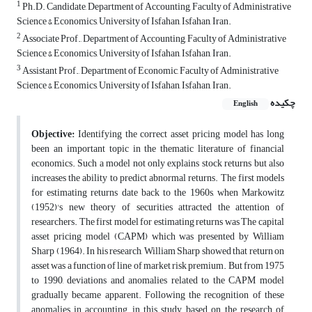
1
Ph.D. Candidate, Department of Accounting, Faculty of Administrative
Science & Economics, University of Isfahan, Isfahan, Iran.
2
Associate Prof., Department of Accounting, Faculty of Administrative
Science & Economics, University of Isfahan, Isfahan, Iran.
3
Assistant Prof., Department of Economic, Faculty of Administrative
Science & Economics, University of Isfahan, Isfahan, Iran.
چکیده
English
Objective:
Identifying the correct asset pricing model has long
been an important topic in the thematic literature of financial
economics. Such a model not only explains stock returns but also
increases the ability to predict abnormal returns. The first models
for estimating returns date back to the 1960s, when Markowitz
(1952)'s new theory of securities attracted the attention of
researchers. The first model for estimating returns was The capital
asset pricing model (CAPM) which was presented by William
Sharp (1964). In his research, William Sharp showed that return on
asset was a function of line of market risk premium. But from 1975
to 1990, deviations and anomalies related to the CAPM model
gradually became apparent. Following the recognition of these
anomalies in accounting, in this study, based on the research of