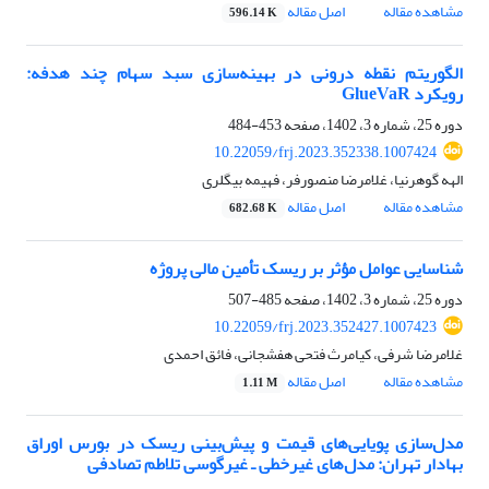
مشاهده مقاله
اصل مقاله
596.14 K
الگوریتم نقطه ‌درونی در بهینه‌سازی سبد سهام چند هدفه:
رویکرد GlueVaR
دوره 25، شماره 3، 1402، صفحه
453-484
10.22059/frj.2023.352338.1007424
الهه گوهرنیا، غلامرضا منصورفر، فهیمه بیگلری
مشاهده مقاله
اصل مقاله
682.68 K
شناسایی عوامل مؤثر بر ریسک تأمین مالی پروژه
دوره 25، شماره 3، 1402، صفحه
485-507
10.22059/frj.2023.352427.1007423
غلامرضا شرفی، کیامرث فتحی هفشجانی، فائق احمدی
مشاهده مقاله
اصل مقاله
1.11 M
مدل‌‏سازی پویایی‌های قیمت و پیش‌بینی ریسک در بورس اوراق
بهادار تهران: مدل‌های غیرخطی ـ غیرگوسی تلاطم تصادفی