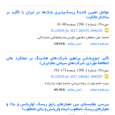
عوامل تعیین کنندۀ ریسک‌پذیری بانک‌ها در ایران با تأکید بر
ساختار مالکیت
دوره 19، شماره 1، 1396، صفحه
80-61
10.22059/jfr.2017.206195.1006192
محمد علی دهقان دهنوی، اویس محرم اوغلی، محیا بائی
مشاهده مقاله
اصل مقاله
338.94 K
تأثیر تنوع‌بخشی پرتفوی شرکت‌های هلدینگ بر عملکرد مالی
(مطالعۀ موردی: شرکت‌های سهامی عام ایران)
دوره 19، شماره 1، 1396، صفحه
173-192
10.22059/jfr.2017.240442.1006507
سید حامد وارث، رضا تهرانی، محمدجواد بناءزاده
مشاهده مقاله
اصل مقاله
401.99 K
بررسی مقایسه‌ای بین معیارهای رایج ریسک (واریانس و بتا) و
معیارهای ریسک نامطلوب (نیمه واریانس و بتای نامطلوب)