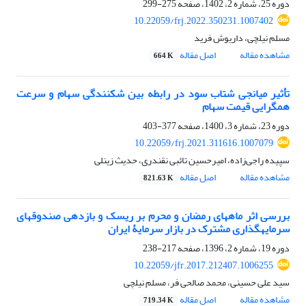
دوره 25، شماره 2، 1402، صفحه
275-299
10.22059/frj.2022.350231.1007402
مسلم نیلچی، داریوش فرید
مشاهده مقاله
اصل مقاله
664 K
تأثیر میانجی شتاب سود در رابطه بین شکنندگی سهام و سرعت
هم‎گرایی قیمت سهام
دوره 23، شماره 3، 1400، صفحه
377-403
10.22059/frj.2021.311616.1007079
سپیده راجی‌زاده، امیرحسین تائبی نقندری، حدیث زینلی
مشاهده مقاله
اصل مقاله
821.63 K
بررسی اثر ماه‎های رمضان و محرم بر ریسک ‌و بازدهی صندوق‎های
سرمایه‎گذاری مشترک در بازار سرمایۀ ایران
دوره 19، شماره 2، 1396، صفحه
217-238
10.22059/jfr.2017.212407.1006255
سید علی حسینی، محمد صالحی فر، مسلم نیلچی
مشاهده مقاله
اصل مقاله
719.34 K