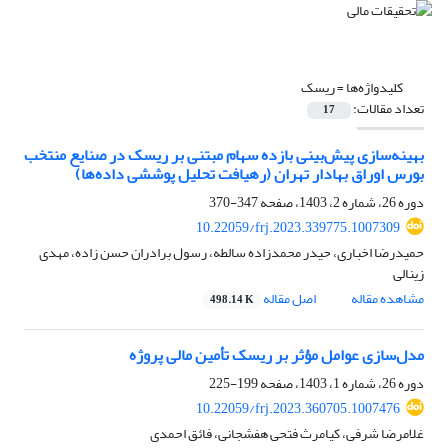
کلیدواژه‌ها =
ریسک
تعداد مقالات:
17
بهینه‌سازی پیش‌بینی بازده سهام مبتنی بر ریسک در صنایع منتخب
بورس اوراق بهادار تهران (رهیافت تحلیل پوششی داده‌ها)
دوره 26، شماره 2، 1403، صفحه
347-370
10.22059/frj.2023.339775.1007309
حمیدرضا اخباری، حیدر محمدزاده سالطه، رسول برادران حسن زاده، مهدی
زینالی
مشاهده مقاله
اصل مقاله
498.14 K
مدل‌سازی عوامل مؤثر بر ریسک تأمین مالی پروژه
دوره 26، شماره 1، 1403، صفحه
199-225
10.22059/frj.2023.360705.1007476
غلامرضا شرفی، کیامرث فتحی هفشجانی، فائق احمدی