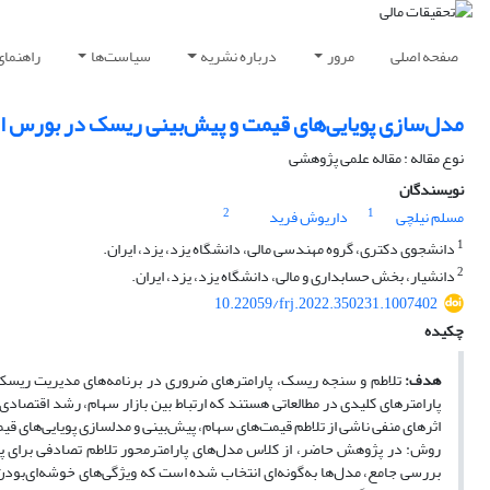
صفحه اصلی
مرور
درباره نشریه
سیاست‌ها
راهنمای
مدل‌‏سازی پویایی‌های قیمت و پیش‌بینی ریسک در بورس او
نوع مقاله : مقاله علمی پژوهشی
نویسندگان
2
1
مسلم نیلچی
داریوش فرید
1
دانشجوی دکتری، گروه مهندسی مالی، دانشگاه یزد، یزد، ایران.
2
دانشیار، بخش حسابداری و مالی، دانشگاه یزد، یزد، ایران.
10.22059/frj.2022.350231.1007402
چکیده
هدف:
تلاطم و سنجه ریسک، پارامترهای ضروری در برنامه‌های مدیریت ریسک هس
پارامترهای کلیدی در مطالعاتی هستند که ارتباط بین بازار سهام، رشد اقتصادی و
اثرهای منفی ناشی از تلاطم قیمت‌های سهام، پیش‌بینی و مدل‏سازی پویایی‌های قی
روش: در پژوهش حاضر، از کلاس مدل‌های پارامترمحور تلاطم تصادفی برای پی