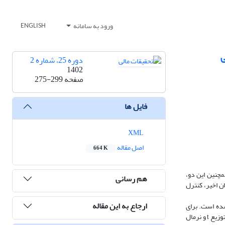
ورود به سامانه
ENGLISH
ی
دوره 25، شماره 2
1402
صفحه
275-299
فایل ها
XML
اصل مقاله
664 K
مچنین این دو،
هم رسانی
ان اخیر، کنترل
ارجاع به این مقاله
شده است. برای
بررسی جامع، مدل‌ها به‌گونه‌ای انتخاب شده است که ویژگی‌های خوشه‌ای‌بودن تلاطم، عدم تقارن در تلاطم (اثر اهرمی) و دُم‌سنگین‌بودن توزیع بازده قیمت سهام (با توزیع t و نرمال