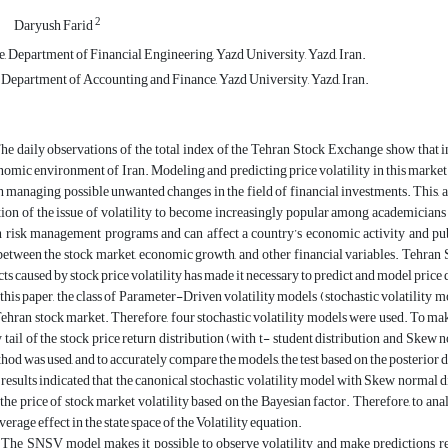
2
Daryush Farid
, Department of Financial Engineering, Yazd University, Yazd, Iran.
, Department of Accounting and Finance, Yazd University, Yazd, Iran.
e daily observations of the total index of the Tehran Stock Exchange show that in t
omic environment of Iran. Modeling and predicting price volatility in this market
h managing possible unwanted changes in the field of financial investments. This, alo
tion of the issue of volatility to become increasingly popular among academicians
n risk management programs and can affect a country’s economic activity and pub
between the stock market, economic growth, and other financial variables. Tehran 
cts caused by stock price volatility has made it necessary to predict and model price 
this paper, the class of Parameter-Driven volatility models (stochastic volatility mode
Tehran stock market. Therefore, four stochastic volatility models were used. To ma
 tail of the stock price return distribution (with t- student distribution and Skew
od was used, and to accurately compare the models, the test based on the posterior d
results indicated that the canonical stochastic volatility model with Skew normal d
 the price of stock market volatility based on the Bayesian factor. Therefore, to anal
verage effect in the state space of the Volatility equation.
The SNSV model makes it possible to observe volatility and make predictions re