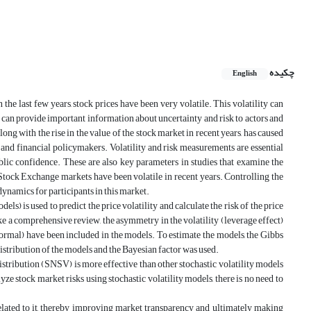
چکیده
English
he last few years, stock prices have been very volatile. This volatility can
 can provide important information about uncertainty and risk to actors and
ng with the rise in the value of the stock market in recent years, has caused
 and financial policymakers. Volatility and risk measurements are essential
lic confidence. These are also key parameters in studies that examine the
Stock Exchange markets have been volatile in recent years. Controlling the
dynamics for participants in this market.
ls) is used to predict the price volatility and calculate the risk of the price
ke a comprehensive review, the asymmetry in the volatility (leverage effect)
 normal) have been included in the models. To estimate the models, the Gibbs
istribution of the models and the Bayesian factor was used.
istribution (SNSV) is more effective than other stochastic volatility models
yze stock market risks using stochastic volatility models, there is no need to
lated to it, thereby improving market transparency and ultimately making