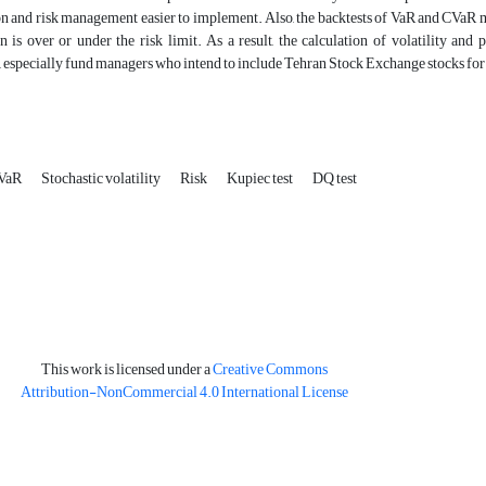
on and risk management easier to implement. Also, the backtests of VaR and CVaR 
n is over or under the risk limit. As a result, the calculation of volatility an
, especially fund managers who intend to include Tehran Stock Exchange stocks for 
VaR
Stochastic volatility
Risk
Kupiec test
DQ test
This work is licensed under a
Creative Commons
Attribution-NonCommercial 4.0 International License