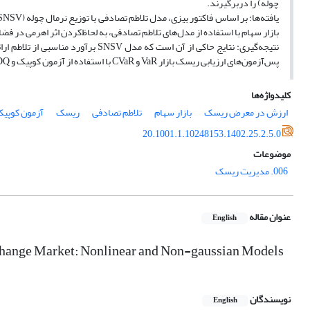
چوله) را دربرگیرند.
بازار سهام با استفاده از مدل‌های تلاطم تصادفی، به لحاظ‌کردن اثر اهرمی در فض
نتیجه‌گیری: نتایج حاکی از آن است که
پس‌آزمون‌های ارزیابی ریسک بازار VaR و CVaR با استفاده از آزمون کوپیک و DQ، شواهدی از برآورد بیش‌ازحد یا کمترازحد ریسک را نشان نمی‌دهد.
کلیدواژه‌ها
ارزش در معرض ریسک
بازار سهام
تلاطم تصادفی
ریسک
آزمون کوپی
20.1001.1.10248153.1402.25.2.5.0
موضوعات
006. مدیریت ریسک
عنوان مقاله
English
change Market: Nonlinear and Non-gaussian Models
نویسندگان
English