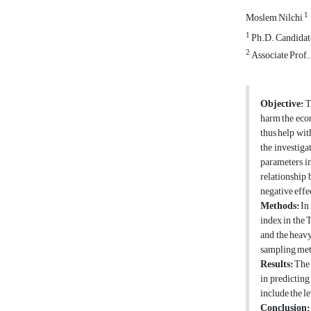
1
Moslem Nilchi
1
Ph.D. Candidate
2
Associate Prof.
Objective:
Th
harm the econ
thus help wit
the investiga
parameters i
relationship 
negative effe
Methods:
In 
index in the 
and the heavy
sampling meth
Results:
The 
in predicting
include the le
Conclusion: