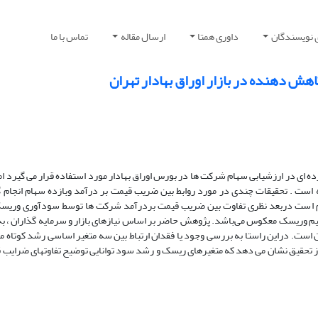
 نویسندگان
داوری همتا
ارسال مقاله
تماس با ما
‌‌‌‌‌‌‌‌‌ای کاهش دهنده در بازار اوراق بهادار تهران
ای در ارزشیابی سهام شرکت ها در بورس اوراق بهادار مورد استفاده قرار می گیرد ا
 است . تحقیقات چندی در مورد روابط بین ضریب قیمت بر درآمد وبازده سهام انجام گ
ر کم است دربعد نظری تفاوت بین ضریب قیمت بردرآمد شرکت ها توسط سودآوری وریس
م وریسک معکوس می‌باشد. پژوهش حاضر بر اساس نیازهای بازار و سرمایه گذاران ، ب
 است. دراین راستا به بررسی وجود یا فقدان ارتباط بین سه متغیر اساسی رشد کوتاه 
تحقیق نشان می دهد که متغیرهای ریسک و رشد سود توانایی توضیح تفاوتهای ضرایب ق