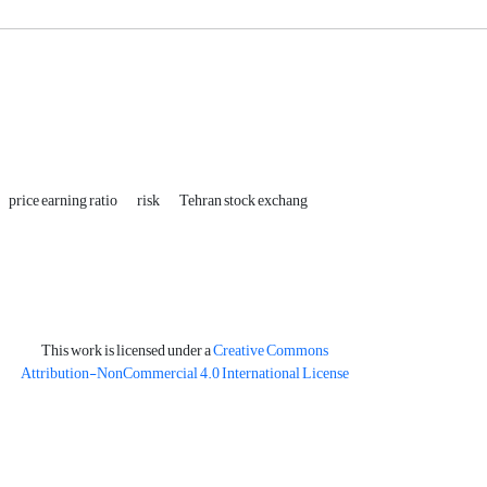
price earning ratio
risk
Tehran stock exchang
This work is licensed under a
Creative Commons
Attribution-NonCommercial 4.0 International License