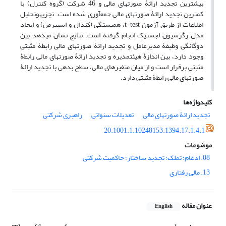
بیشترین تجدید ارائۀ صورت‎های مالی و 46 شرکت (گروه کنترل) با
کمترین تجدید ارائۀ صورت‎های مالی جمع‎آوری شده است. تجزیه‎وتحلیل
اطلاعات از طریق آزمون t-test، همبستگی (کندال و اسپیرمن) و ایجاد
مدل رگرسیون لجستیک انجام گرفته است. نتایج نشان می‎دهد بین
دوگانگی وظیفۀ مدیرعامل و تجدید ارائۀ صورت‎های مالی رابطۀ مثبتی
وجود دارد، بین اندازۀ هیئت‎مدیره و تجدید ارائۀ صورت‎های مالی رابطۀ
مثبتی برقرار است و از میان متغیرهای مالی، سطح بدهی با تجدید ارائۀ
صورت‎های مالی رابطۀ مثبتی دارد.
کلیدواژه‌ها
تجدید ارائۀ صورت‎های مالی
تعدیلات سنواتی
راهبری شرکتی
20.1001.1.10248153.1394.17.1.4.1
موضوعات
08. ادغام؛ تملک؛ تجدید ساختار؛ حاکمیت شرکتی
13. مالی رفتاری
عنوان مقاله
English