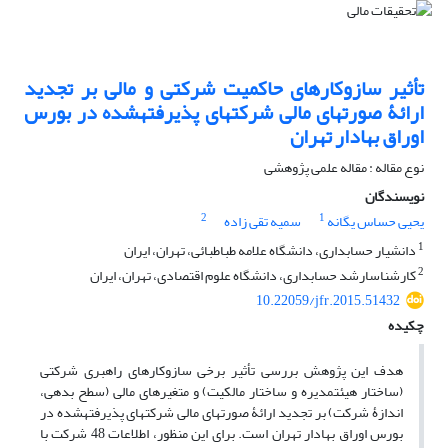
تأثیر سازوکارهای حاکمیت شرکتی و مالی بر تجدید
ارائۀ صورت‎های مالی شرکت‎های پذیرفته‎شده در بورس
اوراق بهادار تهران
نوع مقاله : مقاله علمی پژوهشی
نویسندگان
2
1
یحیی حساس یگانه
سمیه تقی زاده
1
دانشیار حسابداری، دانشگاه علامه طباطبائی، تهران، ایران
2
کارشناس‎ارشد حسابداری، دانشگاه علوم اقتصادی، تهران، ایران
10.22059/jfr.2015.51432
چکیده
هدف این پژوهش بررسی تأثیر برخی سازوکارهای راهبری شرکتی
(ساختار هیئت‎مدیره و ساختار مالکیت) و متغیرهای مالی (سطح بدهی،
اندازۀ شرکت) بر تجدید ارائۀ صورت‎های مالی شرکت‎های پذیرفته‎شده در
بورس اوراق بهادار تهران است. برای این منظور، اطلاعات 48 شرکت با