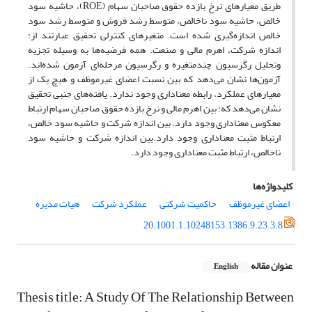
طریق معیارهای نرخ بازده حقوق صاحبان سهام (ROE)، حاشیه سود
خالص، حاشیه سود ناخالص، متوسط رشد فروش و متوسط رشد سود
خالص اندازه‌گیری شده است. متغیرهای کنترلی تحقیق عبارتند از:
اندازه شرکت، اهرم مالی و صنعت. همه فرضیه‌ها به وسیله تجزیه
وتحلیل رگرسیون چندمتغیره و رگرسیون مرحله‌ای آزمون شده‌اند.
آزمون‌ها نشان می‌دهد که بین نسبت اعضای غیرموظف و هیچ یک از
معیارهای عملکرد، رابطه معناداری وجود ندارد. یافته‌های جنبی تحقیق
نشان می‌دهد که: بین اهرم مالی و نرخ بازده حقوق صاحبان سهام ارتباط
معکوس معناداری وجود دارد. بین اندازه شرکت و حاشیه سود خالص،
ارتباط مثبت معناداری وجود دارد.بین اندازه شرکت و حاشیه سود
ناخالص، ارتباط مثبت معناداری وجود دارد.
کلیدواژه‌ها
اعضای غیرموظف
حاکمیت شرکتی
عملکرد شرکت
هیات مدیره
20.1001.1.10248153.1386.9.23.3.8
عنوان مقاله
English
Thesis title: A Study Of The Relationship Between