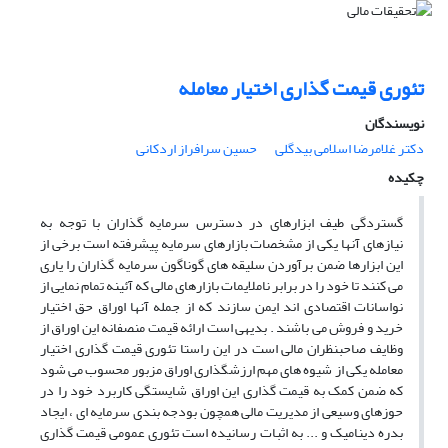
تئوری قیمت گذاری اختیار معامله
نویسندگان
دکتر غلامرضا اسلامی بیدگلی
حسین سرافراز اردکانی
چکیده
گستردگی طیف ابزارهای در دسترس سرمایه گذاران با توجه به
نیازهای آنها یکی از مشخصات بازارهای سرمایه پیشرفته است برخی از
این ابزارها ضمن برآوردن سلیقه های گوناگون سرمایه گذاران را یاری
می کنند تا خود را در برابر ناملایمات بازارهای مالی که آئینه تمام نمایی از
نواسانات اقتصادی اند ایمن سازند که از جمله آنها اوراق حق اختیار
خرید و فروش می باشند . بدیهی است ارائه قیمت منصفانه این اوراق از
وظایف صاحبنظران مالی است در این راستا تئوری قیمت گذاری اختیار
معامله یکی از شیوه های مهم ارزشگذاری اوراق مزبور محسوب می شود
که ضمن کمک به قیمت گذاری این اوراق شایستگی کاربرد خود را در
حوزهای وسیعی از مدیریت مالی همچون بودجه بندی سرمایه ای ، ایجاد
بدره دینامیک و ... به اثبات رسانیده است تئوری عمومی قیمت گذاری