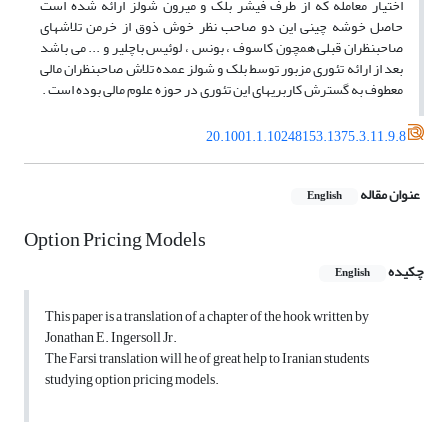
اختیار معامله که از طرف فیشر بلک و میرون شولز ارائه شده است
حاصل خوشه چینی این دو صاحب نظر خوش ذوق از خرمن تلاشهای
صاحبنظران قبلی همچون کاسوف ، بونس ، لوئیس باچلیر و ... می باشد
بعد از ارائه تئوری مزبور توسط بلک و شولز عمده تلاش صاحبنظران مالی
معطوف به گسترش کاربریهای این تئوری در حوزه علوم مالی بوده است .
20.1001.1.10248153.1375.3.11.9.8
عنوان مقاله
English
Option Pricing Models
چکیده
English
This paper is a translation of a chapter of the hook written by
Jonathan E. Ingersoll Jr.
The Farsi translation will he of great help to Iranian students
studying option pricing models.