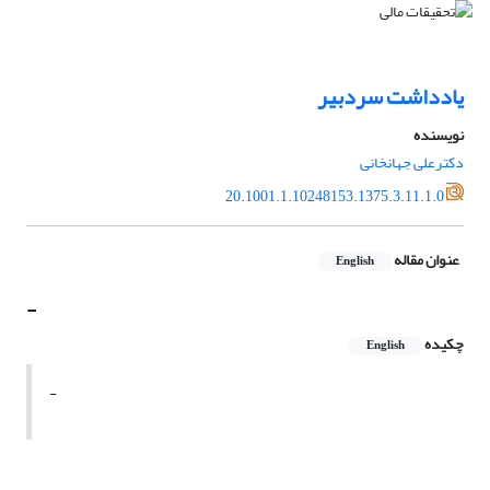
یادداشت سردبیر
نویسنده
دکترعلی جهانخانی
20.1001.1.10248153.1375.3.11.1.0
عنوان مقاله
English
-
چکیده
English
-