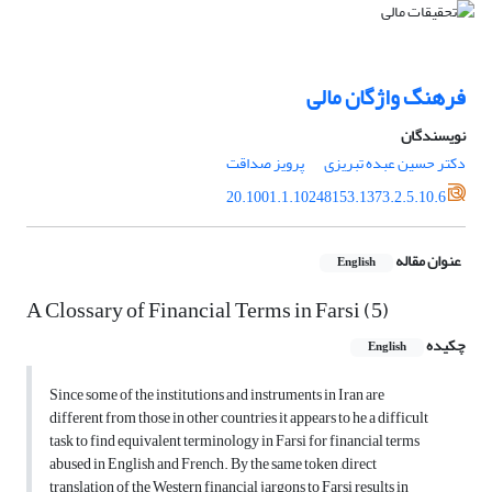
فرهنگ واژگان مالی
نویسندگان
دکتر حسین عبده تبریزی
پرویز صداقت
20.1001.1.10248153.1373.2.5.10.6
عنوان مقاله
English
A Clossary of Financial Terms in Farsi (5)
چکیده
English
Since some of the institutions and instruments in Iran are
different from those in other countries it appears to he a difficult
task to find equivalent terminology in Farsi for financial terms
abused in English and French. By the same token ,direct
translation of the Western financial jargons to Farsi results in