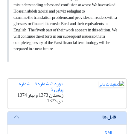
misunderstanding at best and confusion at worst, We have asked
Hossein abdeh tabrizi and parviz sedaghat to
examine the translation problems and provide our readers with a
glossary or financial terms in Farsi and their equivalents in
English. The fiveth part of their work appears in this edition. We
will continue the efforts in our subsequent issues so that a
complete glossary of the Farsi financial terminology will he
prepared in a near future.
دوره 2، شماره 5 - شماره
پیاپی 5
زمستان 1373 و بهار 1374
دی 1373
فایل ها
XML