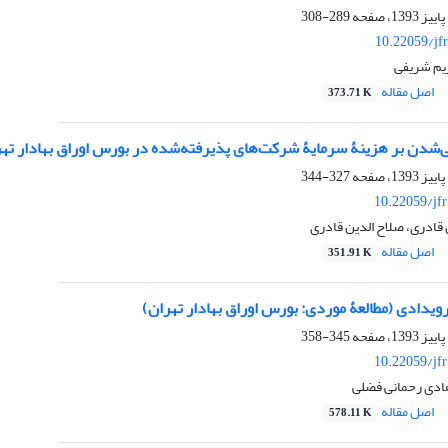
289-308
10.22059/jf
ریم شریفی
اصل مقاله
373.71 K
‌شدن بر هزینۀ سرمایۀ شرکت‌های پذیرفته‌شده در بورس اوراق بهادار تهرا
327-344
10.22059/jf
 قادری، صلاح الدین قادری
اصل مقاله
351.91 K
یدادی (مطالعۀ موردی: بورس اوراق بهادار تهران)
345-358
10.22059/jf
هادی رحمانی فضلی
اصل مقاله
578.11 K