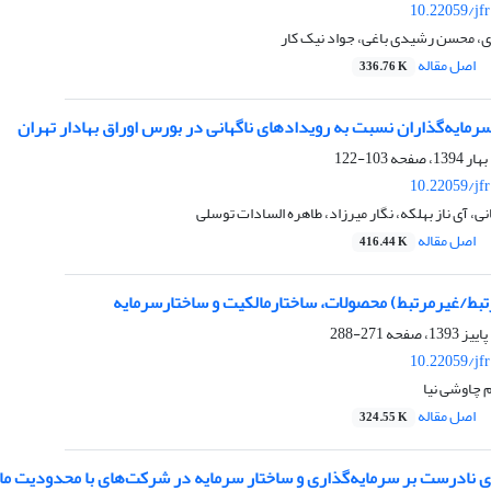
10.22059/jf
 محسن رشیدی باغی، جواد نیک کار
اصل مقاله
336.76 K
مایه‌گذاران نسبت به رویدادهای ناگهانی در بورس اوراق بهادار تهران
103-122
10.22059/jf
، آی ناز بهلکه، نگار میرزاد، طاهره السادات توسلی
اصل مقاله
416.44 K
تبط/غیرمرتبط) محصولات، ساختارمالکیت و ساختارسرمایه
271-288
10.22059/jf
 چاوشی نیا
اصل مقاله
324.55 K
ری نادرست بر سرمایه‌گذاری و ساختار سرمایه در شرکت‌های با محدودیت ما