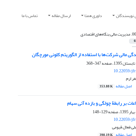
 نویسندگان
داوری همتا
ارسال مقاله
تماس با ما
الی بنگاه‌های اقتصادی
6
گی مالی شرکت‌ها با استفاده از الگوریتم کلونی مورچگان
347-368
10.22059/jf
ر ارم
اصل مقاله
353.88 K
عات بر رابطۀ چولگی و بازده آتی سهام
129-148
10.22059/jf
لی فعال قیومی
اصل مقاله
390.19 K