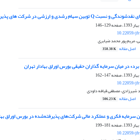
ام رشدی و ارزشی در شرکت‏ های پذیرفته ‏شده در بورس اوراق بهادار تهران
129-146
10.22059/jf
، مریم پور محمد ضیابری
اصل مقاله
358.38 K
‏ برد» در میان سرمایه ‏گذاران حقیقی بورس اوراق بهادار تهران
147-162
10.22059/jf
 شیرزادی، مصطفی قیافه داودی
اصل مقاله
506.23 K
 سرمایه فکری و عملکرد مالی شرکت‌‏‏های پذیرفته‌‏‏شده در بورس اوراق بها
181-199
10.22059/jf