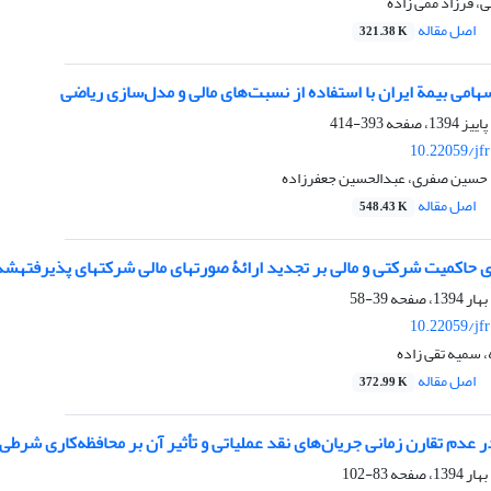
، فرزاد ممی زاده
اصل مقاله
321.38 K
امی بیمة ایران با استفاده از نسبت‌های مالی و مدل‌سازی ریاضی
393-414
10.22059/jf
 حسین صفری، عبدالحسین جعفرزاده
اصل مقاله
548.43 K
و مالی بر تجدید ارائۀ صورت‎های مالی شرکت‎های پذیرفته‎شده در بورس اوراق بهادار تهران
39-58
10.22059/jf
 سمیه تقی زاده
اصل مقاله
372.99 K
 عدم تقارن زمانی جریان‌های نقد عملیاتی و تأثیر آن بر محافظه‌کاری شرطی
83-102