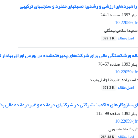
بردهای ارزشی و رشدی؛ نسبت‏های منفرد و سنجه‎های ترکیبی
1-24
10.22059/jf
عید اسلامی بیدگلی
اصل مقاله
379.1 K
ساله ورشکستگی مالی برای شرکت‌های پذیرفته‌شده در بورس اوراق بهادار ت
57-76
10.22059/jf
اسدزاده، علیرضا جلیلی مرند
اصل مقاله
371.3 K
ی سازوکارهای حاکمیت شرکتی در شرکت‏های درمانده و غیردرمانده مالی پذی
99-112
10.22059/jf
ش، شعله منصوری
اصل مقاله
268.48 K