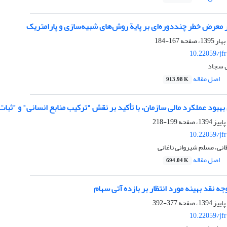
معرض خطر چنددوره‌ای بر پایة روش‌های شبیه‌‌سازی و پارامتریک
167-184
10.22059/jf
 سجاد
اصل مقاله
913.98 K
 بهبود عملکرد مالی سازمان، با تأکید بر نقش "ترکیب منابع انسانی" و "ثبا
199-218
10.22059/jf
نی، مسلم شیروانی ناغانی
اصل مقاله
694.04 K
وجه نقد بهینه مورد انتظار بر بازده آتی سهام
377-392
10.22059/jf