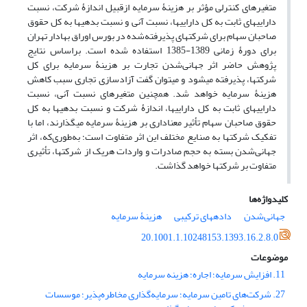
متغیرهای کنترلی مؤثر بر هزینۀ سرمایه از‌قبیل اندازۀ شرکت، نسبت
دارایی‏های ثابت به کل دارایی‏ها، نسبت آنی و نسبت بدهی‏ها به کل حقوق
صاحبان سهام برای شرکت‏های پذیرفته‌شده در بورس اوراق بهادار تهران
برای دورۀ زمانی 1389-1385 استفاده شده است. بر‌اساس نتایج
پژوهش حاضر اثر جهانی‌شدن تجارت بر هزینۀ سرمایه برای کل
شرکت‏ها، پذیرفته می‏شود و می‏توان گفت آزاد‌سازی تجاری سبب کاهش
هزینۀ سرمایه خواهد شد. همچنین متغیرهای نسبت آنی، نسبت
دارایی‏های ثابت به کل دارایی‏ها، اندازۀ شرکت و نسبت بدهی‏ها به کل
حقوق صاحبان سهام تأثیر معنا‏داری بر هزینۀ سرمایه می‎گذارند، اما با
تفکیک شرکت‏ها به صنایع مختلف این اثر متفاوت است؛ به‌طوری‌که، اثر
جهانی‌شدن بسته به حجم صادرات و واردات هر‌یک از شرکت‏ها، تأثیری
متفاوت بر شرکت‏ها خواهد گذاشت.
کلیدواژه‌ها
جهانی‌شدن
داده‏های ترکیبی‌
هزینۀ سرمایه
20.1001.1.10248153.1393.16.2.8.0
موضوعات
11. افزایش سرمایه؛ اجاره؛ هزینه سرمایه
27. شرکت‌های تامین سرمایه؛ سرمایه‌گذاری مخاطره‌پذیر؛ موسسات