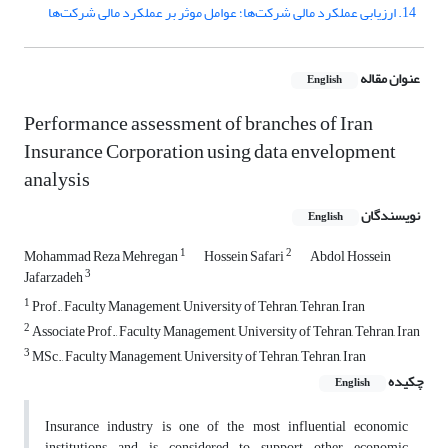
14. ارزیابی عملکرد مالی شرک‍ت‌ها؛ عوامل موثر بر عملکرد مالی شرکت‌ها
عنوان مقاله
English
Performance assessment of branches of Iran
Insurance Corporation using data envelopment
analysis
نویسندگان
English
1
2
Mohammad Reza Mehregan
Hossein Safari
Abdol Hossein
3
Jafarzadeh
1
Prof., Faculty Management, University of Tehran, Tehran, Iran
2
Associate Prof., Faculty Management, University of Tehran, Tehran, Iran
3
MSc., Faculty Management, University of Tehran, Tehran, Iran
چکیده
English
Insurance industry is one of the most influential economic
institutions and is considered to support other economic