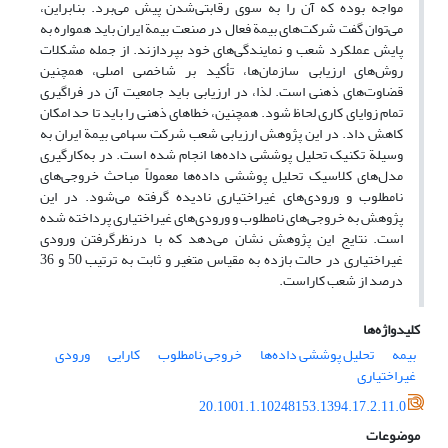
مواجه بوده که آن را به سوی رقابتی‌شدن پیش می‌برد. بنابراین،
می‌توان گفت شرکت‌های بیمة فعال در صنعت بیمة ایران باید همواره به
پایش عملکرد شعب و نمایندگی‌های خود بپردازند. از جمله مشکلات
روش‌های ارزیابی سازمان‌ها، تأکید بر شاخصی اصلی، همچنین
قضاوت‌های ذهنی است. لذا، در ارزیابی باید جامعیت آن در فراگیری
تمام زوایای کاری لحاظ شود. همچنین، خطاهای ذهنی را باید تا حد امکان
کاهش داد. در این پژوهش ارزیابی شعب شرکت سهامی بیمة ایران به
وسیلة تکنیک تحلیل پوششی داده‌ها انجام شده است. در به‌کارگیری
مدل‌های کلاسیک تحلیل پوششی داده‌ها معمولاً مباحث خروجی‌های
نامطلوب و ورودی‌های غیراختیاری نادیده گرفته می‌شود. در این
پژوهش به خروجی‌های نامطلوب و ورودی‌های غیراختیاری پرداخته شده
است. نتایج این پژوهش نشان می‌دهد که با درنظرگرفتن ورودی
غیراختیاری در حالت بازده به مقیاس متغیر و ثابت به ترتیب 50 و 36
درصد از شعب کاراست.
کلیدواژه‌ها
بیمه
تحلیل پوششی داده‌ها
خروجی نامطلوب
کارایی
ورودی
غیراختیاری
20.1001.1.10248153.1394.17.2.11.0
موضوعات