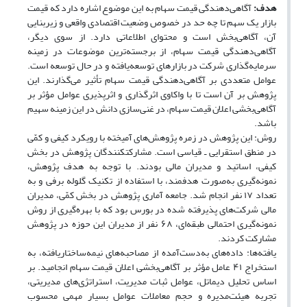
هدف:
آگاهی‌دهندگی قیمت سهام به این موضوع اشاره دارد که قیمت
بازار یک سهم تا چه حد در خصوص وضعیت اقتصادی واقعی و زیربنایی
آن، آگاهی‌بخش است و محتوای اطلاعاتی دارد. از سوی دیگر،
آگاهی‌دهندگی قیمت سهام، از برجسته‌ترین موضوعات در زمینه
سرمایه‌گذاری شرکت در بازارهای توسعه‌یافته و در حال توسعه است.
عوامل متعددی بر آگاهی‌دهندگی قیمت سهام تأثیر می‌گذارند. این
پژوهش بر آن است تا با واکاوی اثرگذاری و اثرپذیری عوامل مؤثر بر
آگاهی‌بخشی اعلان قیمت سهام، در غنی‌سازی دانش در این زمینه سهیم
باشد.
روش: این پژوهش در زمره پژوهش‌های آمیخته با رویکرد کیفی و کمّی
در منطق استقرایی ـ قیاسی است. مشارکت‎کنندگان پژوهش در بخش
کیفی، اساتید و مدیران مالی بودند. با توجه به هدف پژوهش،
نمونه‌گیری به‌صورت هدفمند، با استفاده از تکنیک گلوله برفی و به
تعداد ۱۷ نفر انجام شد. جامعه آماری پژوهش در بخش کمّی، مدیران
مالی شرکت‌های پذیرفته شده در بورس بود که با بهره‌گیری از روش
نمونه‌گیری احتمالی طبقه‌ای، ۶۸ نفر از مدیران این حوزه در پژوهش
مشارکت کردند.
یافته‌ها: داده‌های به‌دست‌آمده از مصاحبه‌های نیمه‌ساختاریافته، به
استخراج ۴۱ عامل مؤثر بر آگاهی‌بخشی اعلان قیمت سهام انجامید. بر
اساس تحلیل دیماتل، عوامل ثبات مدیریت، استراتژی‌های مدیریتی،
تجربه هیئت‌مدیره و حجم معاملات عوامل بسیار مهمی محسوب