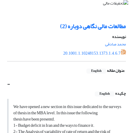
مطالعات مالی نگاهی دوباره (2)
نویسنده
محمد صادقی
20.1001.1.10248153.1373.1.4.6.7
عنوان مقاله
English
-
چکیده
English
We have opened a new section in this issue dedicated to the surveys
of thesis in the MBA level. In this issue the following
thesis have been presentd.
1- Budget deficit in Iran and the ways to finance it.
2- The Analysis of variability of rate of return and the risk of