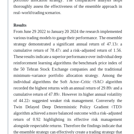
portfolio allocation strategy. The comparative analysis helps
thoroughly assess the effectiveness of the ensemble approach in
real-world trading scenarios.
Results
From June 29, 2022, to January 20, 2024, the research implemented
various trading models to gauge their performance. The ensemble
strategy demonstrated a significant annual return of 47.13%, a
cumulative return of 78.47%, and a risk-adjusted return of 1.56.
These results indicate a superior performance over individual deep
reinforcement learning algorithms, the benchmark price index of
the 50 Tehran Stock Exchange companies, and the traditional
minimum-variance portfolio allocation strategy. Among the
individual algorithms, the Soft Actor-Critic (SAC) algorithm
recorded the highest returns, with an annual return of 29.89% and a
cumulative return of 47.89%. However, its higher annual volatility
of 44.22% suggested weaker risk management. Conversely, the
Twin Delayed Deep Deterministic Policy Gradient (TD3)
algorithm achieved a more balanced outcome with a risk-adjusted
return of 0.92, highlighting its effective risk management
alongside respectable returns. Therefore, the findings indicate that
the ensemble strategy can effectively create a trading strategy that