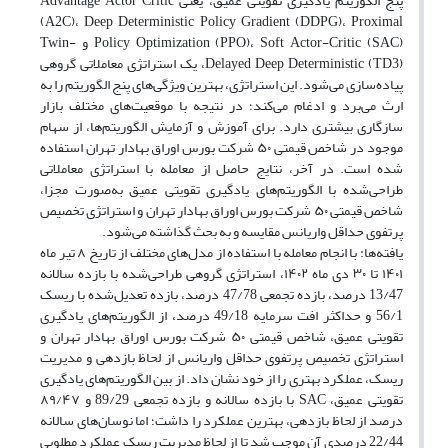
پنج الگوریتم یادگیری تقویتی عمیق، یعنی Advantage Actor Critic
(A2C)، Deep Deterministic Policy Gradient (DDPG)، Proximal
Policy Optimization (PPO)، Soft Actor-Critic (SAC) و Twin-
Delayed Deep Deterministic (TD3)، یک استراتژی معاملاتی گروهی
پیاده‌سازی می‌شود. این استراتژی، بهترین ویژگی‌های پنج الگوریتم را به
ارث می‌برد و ادغام می‌کند؛ در نتیجه با موقعیت‌های مختلف بازار
سازگاری بیشتری دارد. برای آموزش و آزمایش الگوریتم‌ها، از سهام
موجود در شاخص قیمتی ۵۰ شرکت بورس اوراق بهادار تهران استفاده
شده است. در آخر، نتایج حاصل از معامله با استراتژی معاملاتی
طراحی‌شده با الگوریتم‌های یادگیری تقویتی عمیق به‌صورت مجزا،
شاخص قیمتی ۵۰ شرکت بورس اوراق بهادار تهران و استراتژی تخصیص
پرتفوی حداقل واریانس مقایسه و به بحث گذاشته می‌شود.
یافته‌ها: با انجام معامله با استفاده از مدل‌های مختلف از تاریخ ۸ تیر ماه
۱۴۰۱ تا ۳۰ دی ماه ۱۴۰۲، استراتژی گروهی طراحی‌شده با بازده سالانه
13/47 درصد، بازده تجمعی 47/78 درصد، بازده تعدیل‌شده با ریسک
56/1 و حداکثر افت سرمایه 49/18 درصد، از الگوریتم‌های یادگیری
تقویتی عمیق، شاخص قیمتی ۵۰ شرکت بورس اوراق بهادار تهران و
استراتژی تخصیص پرتفوی حداقل واریانس از لحاظ بازدهی و مدیریت
ریسک، عملکرد بهتری را از خود نشان داد. از بین الگوریتم‌های یادگیری
تقویتی عمیق، SAC با بازده سالانه و بازده تجمعی 89/29 و ۸۹/۴۷
درصد از لحاظ بازدهی، بهترین عملکرد را داشت؛ اما نوسان‌های سالانه
22/44 درصدی آن موجب شد تا از لحاظ مدیریت ریسک عملکرد مطلوبی