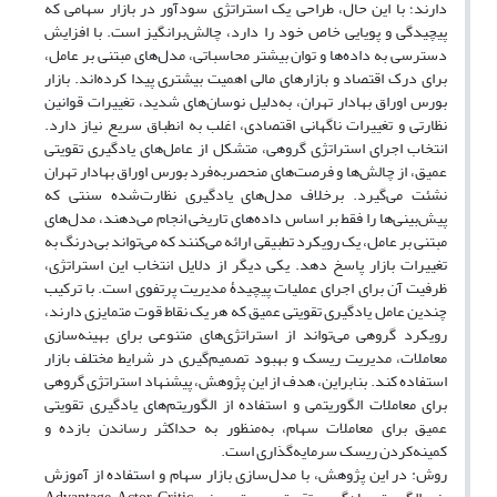
دارند؛ با این حال، طراحی یک استراتژی سودآور در بازار سهامی که
پیچیدگی و پویایی خاص خود را دارد، چالش‌برانگیز است. با افزایش
دسترسی به داده‌ها و توان بیشتر محاسباتی، مدل‌های مبتنی بر عامل،
برای درک اقتصاد و بازارهای مالی اهمیت بیشتری پیدا کرده‌اند. بازار
بورس اوراق بهادار تهران، به‌دلیل نوسان‌های شدید، تغییرات قوانین
نظارتی و تغییرات ناگهانی اقتصادی، اغلب به انطباق سریع نیاز دارد.
انتخاب اجرای استراتژی گروهی، متشکل از عامل‌های یادگیری تقویتی
عمیق، از چالش‌ها و فرصت‌های منحصربه‌فرد بورس اوراق بهادار تهران
نشئت می‌گیرد. برخلاف مدل‌های یادگیری نظارت‌شده سنتی که
پیش‌بینی‌ها را فقط بر اساس داده‌های تاریخی انجام می‌دهند، مدل‌های
مبتنی بر عامل، یک رویکرد تطبیقی ارائه می‌کنند که می‌تواند بی‌درنگ به
تغییرات بازار پاسخ دهد. یکی دیگر از دلایل انتخاب این استراتژی،
ظرفیت آن برای اجرای عملیات پیچیدۀ مدیریت پرتفوی است. با ترکیب
چندین عامل یادگیری تقویتی عمیق که هر یک نقاط قوت متمایزی دارند،
رویکرد گروهی می‌تواند از استراتژی‌های متنوعی برای بهینه‌سازی
معاملات، مدیریت ریسک و بهبود تصمیم‌گیری در شرایط مختلف بازار
استفاده کند. بنابراین، هدف از این پژوهش، پیشنهاد استراتژی گروهی
برای معاملات الگوریتمی و استفاده از الگوریتم‌های یادگیری تقویتی
عمیق برای معاملات سهام، به‌منظور به حداکثر رساندن بازده و
کمینه‌کردن ریسک سرمایه‌گذاری است.
روش: در این پژوهش، با مدل‌‌سازی بازار سهام و استفاده از آموزش