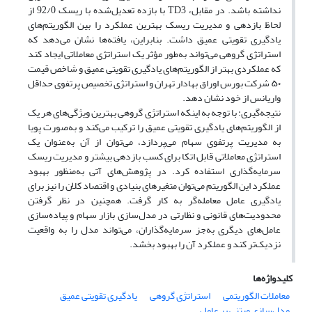
نداشته باشد. در مقابل، TD3 با بازده تعدیل‌شده با ریسک 92/0 از
لحاظ بازدهی و مدیریت ریسک بهترین عملکرد را بین الگوریتم‌های
یادگیری تقویتی عمیق داشت. بنابراین، یافته‌ها نشان می‌دهد که
استراتژی گروهی می‌تواند به‌طور مؤثر یک استراتژی معاملاتی ایجاد کند
که عملکردی بهتر از الگوریتم‌های یادگیری تقویتی عمیق و شاخص قیمت
۵۰ شرکت بورس اوراق بهادار تهران و استراتژی تخصیص پرتفوی حداقل
واریانس از خود نشان دهد.
نتیجه‌گیری: با توجه به اینکه استراتژی گروهی بهترین ویژگی‌های هر یک
از الگوریتم‌های یادگیری تقویتی عمیق را ترکیب می‌کند و به‌صورت پویا
به مدیریت پرتفوی سهام می‌پردازد، می‌توان از آن به‌عنوان یک
استراتژی معاملاتی قابل اتکا برای کسب بازدهی بیشتر و مدیریت ریسک
سرمایه‌گذاری استفاده کرد. در پژوهش‌های آتی به‌منظور بهبود
عملکرد این الگوریتم می‌توان متغیرهای بنیادی و اقتصاد کلان را نیز برای
یادگیری عامل معامله‌گر به کار گرفت. همچنین در نظر گرفتن
محدودیت‌های قانونی و نظارتی در مدل‌سازی بازار سهام و پیاده‌سازی
عامل‌های دیگری به‌جز سرمایه‌گذاران، می‌تواند مدل را به واقعیت
نزدیک‌تر کند و عملکرد آن را بهبود بخشد.
کلیدواژه‌ها
معاملات الگوریتمی
استراتژی گروهی
یادگیری تقویتی عمیق
مدل‌سازی مبتنی بر عامل