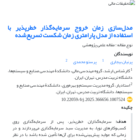
مدل‌‏سازی زﻣﺎن ﺧﺮوج سرمایه‌‌گذار خطرپذیر با
اﺳﺘﻔﺎده از مدل پارامتری زمان شکست تسریع‌شده
نوع مقاله : مقاله علمی پژوهشی
نویسندگان
2
1
پرنیان بیجاری
پرستو محمدی
1
کارشناس ارشد، گروه مهندسی مالی، دانشکدۀ مهندسی صنایع و سیستم‌ها،
دانشگاه تربیت مدرس، تهران، ایران.
2
استادیار، گروه مدیریت سیستم و بهره‌وری، دانشکدۀ مهندسی صنایع و
سیستم‌ها، دانشگاه تربیت مدرس، تهران، ایران.
10.22059/frj.2025.366656.1007524
چکیده
هدف:
سرمایه‌گذاران خطرپذیر، پس از سرمایه‌گذاری روی
کسب‌وکارهای نوپا، به مدیریت سبد سرمایه‌گذاری می‌پردازند و در
زمانی که عواید پیش‌بینی‌شده برای آن‌ها تأمین شده باشد با در نظر