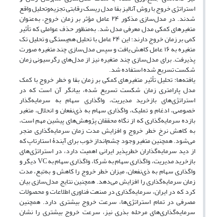
استراتژی خروج با روش آنالیز بقا مدل ریسک رقابتی تجزیه‌وتحلیل واقع
شدند. در مدل‌سازی مذکور ۲۴ عامل مؤثر بر زمان خروج، به‌عنوان
متغیرهای کمکی مدل معرفی مدل شد. به‌منظور حذف عواملی که تأثیر
کمی بر زمان خروج دارند؛ این ۲۴ عامل با تحلیل هم‌بستگی و تحلیل تک
متغیره به ۱۶ عامل کاهش یافت و سپس مدل‌سازی چند متغیره صورت
پذیرفت. برای مدل‌سازی چند متغیره نیز از مدل‌های رگرسیونی زمان
شکست تسریع شده استفاده شد.
یافته‌ها: تحلیل تأثیر متغیرهای کمکی بر زمان بقا و خطر خروج با کمک
مدل پارامتری زمان شکست تسریع شده، بیانگر آن است که در
استراتژی‌های بازخرید مدیریت، واگذاری سهام به سرمایه‌گذار
خصوصی، ادغام و تملیک، واگذاری سهام به ذی‌نفعان و انحلال، متغیر
بازده سرمایه‌گذاری که از نگاه محققان پژوهش‌های پیشین مهم است،
به کاهش نرخ خطر خروج و افزایش مدت زمان سرمایه‌گذاری منجر
می‌شود. همچنین متغیر وجود چشم‌انداز خوب برای آیندۀ استارتاپ که
از دید سرمایه‌گذاران خطرپذیر ایرانی اهمیت دارد، در استراتژی‌های
بازخرید مدیریت، واگذاری سهام به شرکا، واگذاری سهام به VC دیگر و
واگذاری سهام به ذی‌نفعان، میزان خطر خروج را کاهش و به‌تبع، مدت
زمان سرمایه‌گذاری را افزایش می‌دهد. همچنین نتایج مدل‌سازی بیان
کرد که در ایران، سرمایه‌گذاری در صنعت فناوری اطلاعات و محصولات
مصرفی در تمام استراتژی‌ها، سرعت خروج بیشتری دارد. همچنین
سرمایه‌گذاری‌های مرحله بذری نیز، سرعت خروج بیشتری را نشان