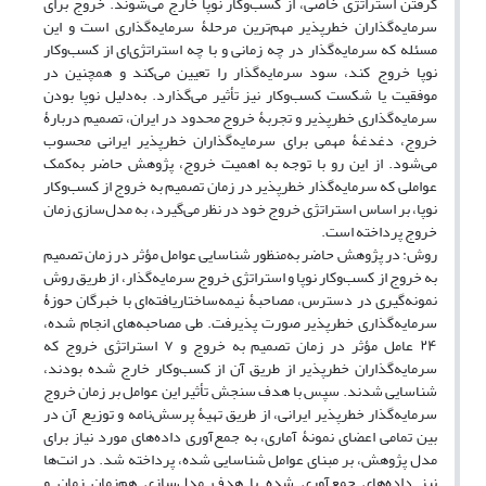
گرفتن استراتژی خاصی، از کسب‌وکار نوپا خارج می‌شوند. خروج برای
سرمایه‌گذاران خطرپذیر مهم‌ترین مرحلۀ سرمایه‌گذاری است و این
مسئله که سرمایه‌گذار در چه زمانی و با چه استراتژی‌ای از کسب‌وکار
نوپا خروج کند، سود سرمایه‌گذار را تعیین می‌کند و همچنین در
موفقیت یا شکست کسب‌وکار نیز تأثیر می‌گذارد. به‌دلیل نوپا بودن
سرمایه‌گذاری خطرپذیر و تجربۀ خروج محدود در ایران، تصمیم دربارۀ
خروج، دغدغۀ مهمی برای سرمایه‌گذاران خطرپذیر ایرانی محسوب
می‌شود. از این رو با توجه به اهمیت خروج، پژوهش حاضر به‌کمک
عواملی که سرمایه‌گذار خطرپذیر در زمان تصمیم به خروج از کسب‌وکار
نوپا، بر اساس استراتژی خروج خود در نظر می‌گیرد، به مدل‌سازی زمان
خروج پرداخته است.
روش: در پژوهش حاضر به‌منظور شناسایی عوامل مؤثر در زمان تصمیم
به خروج از کسب‌وکار نوپا و استراتژی خروج سرمایه‌گذار، از طریق روش
نمونه‌گیری در دسترس، مصاحبۀ نیمه‌ساختاریافته‌ای با خبرگان حوزۀ
ﺳﺮﻣﺎﯾﻪ‌ﮔﺬاری ﺧﻄﺮﭘﺬﯾﺮ صورت پذیرفت. طی مصاحبه‌های انجام شده،
۲۴ عامل مؤثر در زمان تصمیم به خروج و ۷ استراتژی خروج که
سرمایه‌گذاران خطرپذیر از طریق آن از کسب‌وکار خارج شده بودند،
شناسایی شدند. سپس با هدف سنجش تأثیر این عوامل بر زمان خروج
سرمایه‌گذار خطرپذیر ایرانی، از طریق تهیۀ پرسش‌نامه و توزیع آن در
ﺑﯿﻦ ﺗﻤﺎﻣﯽ اﻋﻀﺎی نمونۀ آماری، به جمع‌آوری داده‌های مورد نیاز برای
مدل پژوهش، بر مبنای عوامل شناسایی شده، پرداخته شد. در انت‌ها
نیز داده‌های جمع‌آوری شده با هدف مدل‌سازی هم‌زمان زمان و