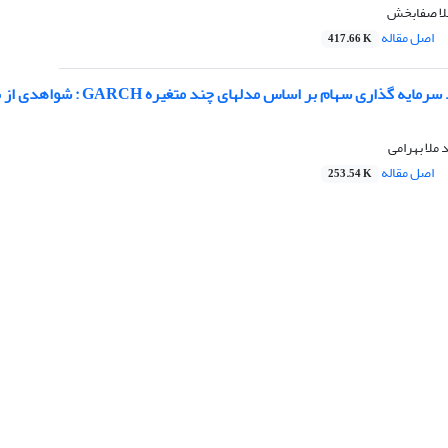
هلا صفابخش
اصل مقاله
417.66 K
ملا بهرامی
اصل مقاله
253.54 K