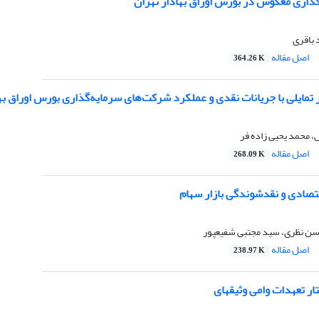
گذاری معکوس در بورس اوراق بهادار تهران
باقری
اصل مقاله
364.26 K
 تمایلی با جریانات نقدی و عملکرد شرکت‌های سرمایه‌گذاری بورس اوراق به
محمد یحیی زاده فر
اصل مقاله
268.09 K
تصادی و نقدشوندگی بازار سهام
ن نظری، سید مجتبی شفیع‎پور
اصل مقاله
238.97 K