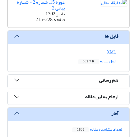
دوره 15، شماره 2 - شماره
پیاپی 2
پاییز 1392
صفحه
215-228
فایل ها
XML
اصل مقاله
552.7 K
هم رسانی
ارجاع به این مقاله
آمار
تعداد مشاهده مقاله
5,888