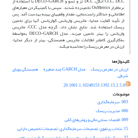
CCC، DCC انگل، DCC تز و تسو و DECO-GARCH با استفاده از
نرم‎افزار OxMetrics تخمین‎زده شدند. سپس با کمینه‎کردن معیارهای
اطلاعاتی و حداکثر راست‌نمایی، مقدار وقفه­های بهینه به‎دست آمد. پس
از تأیید کفایت مدل­ها، ماتریس واریانس کواریانس آنها برای تخمین
ریسک استفاده شد. نتایج نشان داد، گرچه مدل CCC، ماتریس
واریانس را بهتر تخمین می­زند، مدل DECO-GARCH به‌واسطة
به‌کارگیری کامل­تر اطلاعات ماتریس همبستگی، بهتر از دیگر مدل­ها،
ارزش در معرض ریسک را محاسبه می­کند.
کلیدواژه‌ها
ارزش در معرض ریسک
مدل GARCH چند متغیره
همبستگی پویای
شرطی
20.1001.1.10248153.1392.15.2.5.0
موضوعات
003. سرمایه‌گذاری
006. مدیریت ریسک
009. اقتصاد سنجی مالی و روش‌های کمّی
15. نتخاب پرتفوی؛ تصمیمات سرمایه‌گذاری؛ تصمیمات تخصیص دارایی
37. ریسک بازار؛ ریسک نرخ بهره؛ ریسک نرخ ارز؛ ریسک قیمت سهام؛