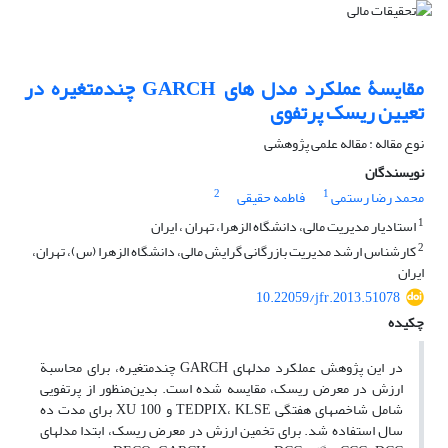
مقایسۀ عملکرد مدل های GARCH چندمتغیره در
تعیین ریسک پرتفوی
نوع مقاله : مقاله علمی پژوهشی
نویسندگان
2
1
محمد رضا رستمی
فاطمه حقیقی
1
استادیار مدیریت مالی، دانشگاه الزهرا، تهران ، ایران
2
کارشناس ارشد مدیریت بازرگانی گرایش مالی، دانشگاه الزهرا (س)، تهران،
ایران
10.22059/jfr.2013.51078
چکیده
در این پژوهش عملکرد مدل­های GARCH چندمتغیره، برای محاسبة
ارزش­ در معرض ­ریسک، مقایسه شده است. بدین‌منظور از پرتفویی
شامل شاخص­های هفتگی TEDPIX، KLSE و 100 XU برای مدت ده
سال استفاده شد. برای تخمین ارزش ­در­ معرض ریسک، ابتدا مدل­های