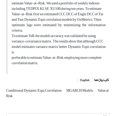
estimate Value-at-Risk. We used a portfolio of weekly indexes
including TEDPIX, KLSE, XU100 during ten years. To estimate
Value-at-Risk, first we estimated CCC, DCC of Engle, DCC of Tse
and Tsui, Dynamic Equi correlation models by OxMetrics. Then,
optimum lags were estimated by minimizing the information
criteria.
To estimate VaR, the models accuracy was validated by using
variance-covariance matrix. The results show that although CCC
model estimates variance matrix better, Dynamic Equi correlation
is
preferable to estimate Value-at-Risk, employing more complete
correlation matrix.
کلیدواژه‌ها
English
Conditional Dynamic Equi Correlation
MGARCH Models
Value at
Risk