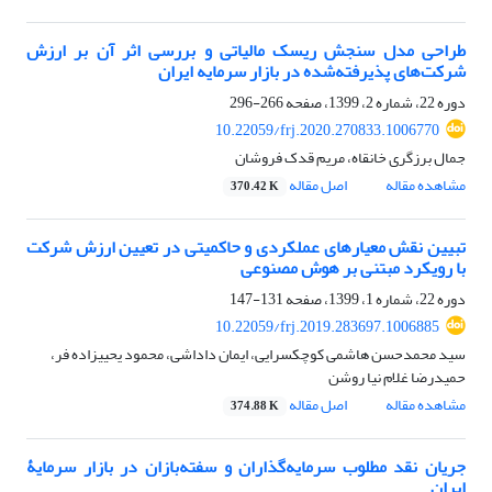
طراحی مدل سنجش ریسک مالیاتی و بررسی اثر آن بر ارزش
شرکت‌های پذیرفته‌شده در بازار سرمایه ایران
دوره 22، شماره 2، 1399، صفحه
266-296
10.22059/frj.2020.270833.1006770
جمال برزگری خانقاه، مریم قدک فروشان
مشاهده مقاله
اصل مقاله
370.42 K
تبیین نقش معیارهای عملکردی و حاکمیتی در تعیین ارزش شرکت
با رویکرد مبتنی بر هوش مصنوعی
دوره 22، شماره 1، 1399، صفحه
131-147
10.22059/frj.2019.283697.1006885
سید محمدحسن هاشمی کوچکسرایی، ایمان داداشی، محمود یحیی‎زاده فر،
حمیدرضا غلام نیا روشن
مشاهده مقاله
اصل مقاله
374.88 K
جریان نقد مطلوب سرمایه‌گذاران و سفته‌بازان در بازار سرمایۀ
ایران