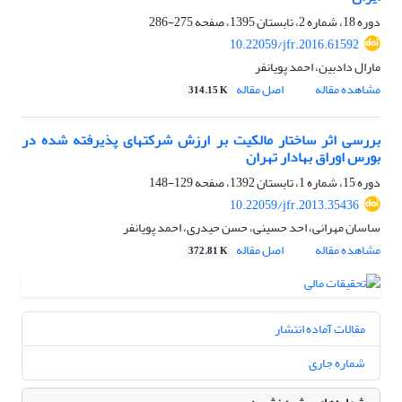
دوره 18، شماره 2، تابستان 1395، صفحه
275-286
10.22059/jfr.2016.61592
مارال دادبین، احمد پویانفر
مشاهده مقاله
اصل مقاله
314.15 K
بررسی اثر ساختار مالکیت بر ارزش شرکت‎های پذیرفته شده در
بورس اوراق بهادار تهران
دوره 15، شماره 1، تابستان 1392، صفحه
129-148
10.22059/jfr.2013.35436
ساسان مهرانی، احد حسینی، حسن حیدری، احمد پویانفر
مشاهده مقاله
اصل مقاله
372.81 K
مقالات آماده انتشار
شماره جاری